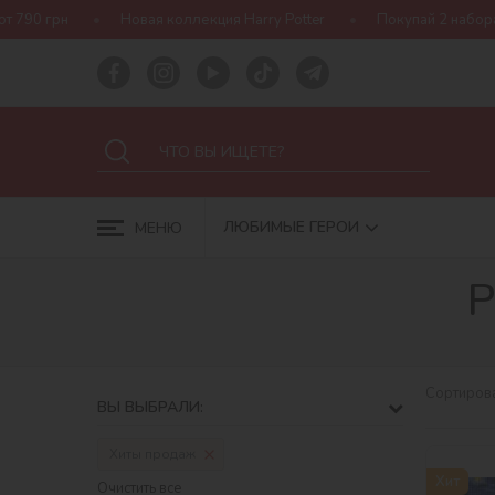
Новая коллекция Harry Potter
Покупай 2 набора Ideyka — полу
ЛЮБИМЫЕ ГЕРОИ
МЕНЮ
Р
Сортирова
ВЫ ВЫБРАЛИ:
Хиты продаж
Хит
Очистить все