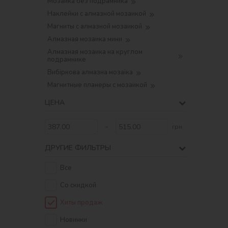
Мозаика без подрамника
Наклейки с алмазной мозаикой
Магниты с алмазной мозаикой
Алмазная мозаика мини
Алмазная мозаика на круглом
подрамнике
Вибіркова алмазна мозаїка
Магнитные планеры с мозаикой
ЦЕНА
-
грн
ДРУГИЕ ФИЛЬТРЫ
Все
Со скидкой
Хиты продаж
Новинки