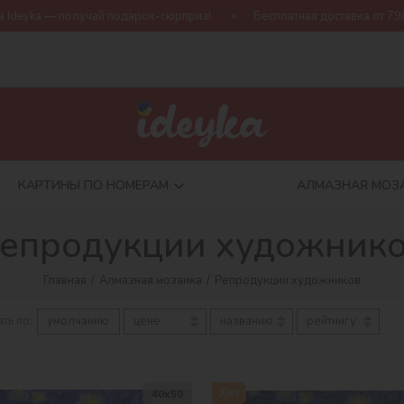
чай подарок-сюрприз!
Бесплатная доставка от 790 грн
Нова
КАРТИНЫ ПО НОМЕРАМ
АЛМАЗНАЯ МОЗ
епродукции художник
Главная
Алмазная мозаика
Репродукции художников
ть по:
умолчанию
цене
названию
рейтингу
Хит
40х50