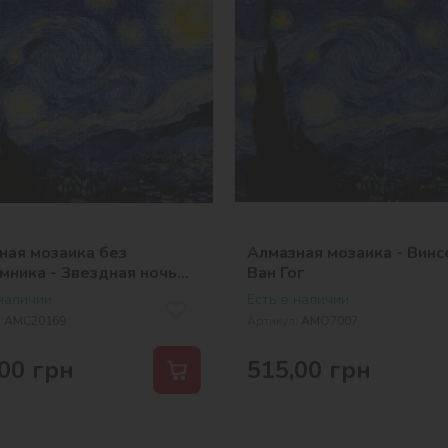
ная мозаика без
Алмазная мозаика - Винс
мника - Звездная ночь
Ван Гог
ент ван Гог
 наличии
Есть в наличии
:
AMC20169
Артикул:
AMO7007
00
грн
515,00
грн