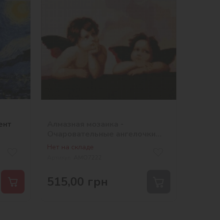
ент
Алмазная мозаика -
Очаровательные ангелочки
©Рафаэль Санти
Нет на складе
Артикул:
AMO7222
515,00
грн