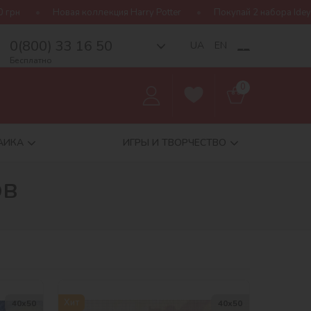
я коллекция Harry Potter
Покупай 2 набора Ideyka — получай п
0(800) 33 16 50
__
UA
EN
Бесплатно
0
АИКА
ИГРЫ И ТВОРЧЕСТВО
ов
Хит
40х50
40х50