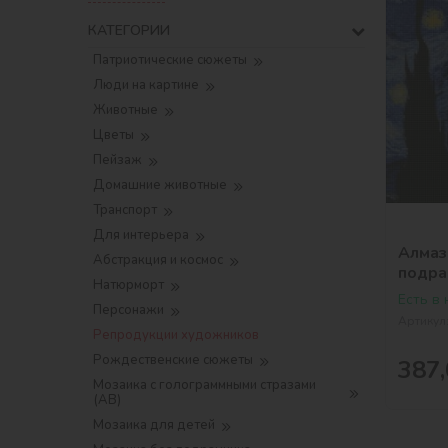
КАТЕГОРИИ
Патриотические сюжеты
Люди на картине
Животные
Цветы
Пейзаж
Домашние животные
Транспорт
Для интерьера
Алмаз
Абстракция и космос
подра
Натюрморт
©Винс
Есть в
Персонажи
Артикул
Репродукции художников
Рождественские сюжеты
387,
Мозаика с голограммными стразами
(AB)
Мозаика для детей