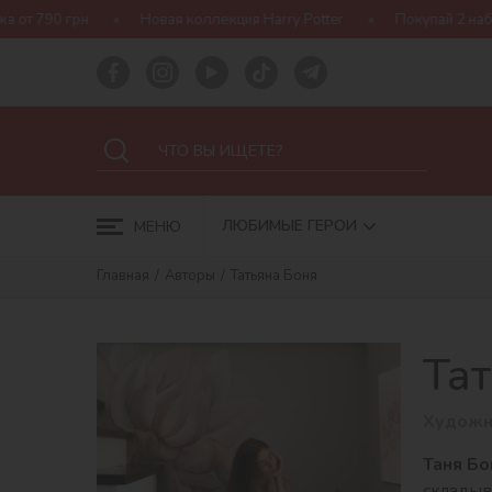
т 790 грн
Новая коллекция Harry Potter
Покупай 2 набора
ЛЮБИМЫЕ ГЕРОИ
МЕНЮ
Главная
Авторы
Татьяна Боня
Та
Художн
Таня Бо
складыв