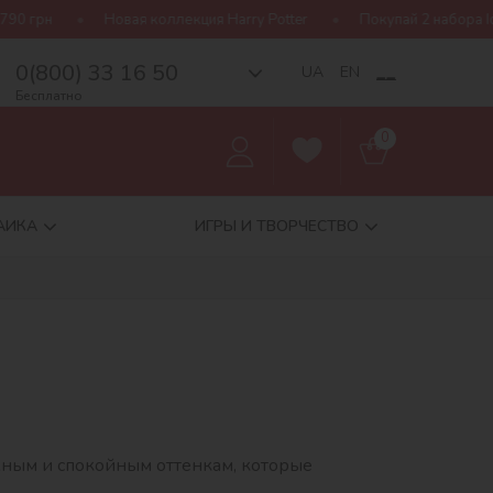
 грн
Новая коллекция Harry Potter
Покупай 2 набора Idey
0(800) 33 16 50
__
UA
EN
Бесплатно
0
АИКА
ИГРЫ И ТВОРЧЕСТВО
жным и спокойным оттенкам, которые