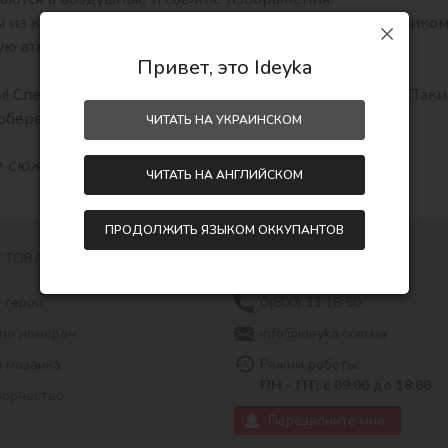
 из коллекции нашего совместного проекта с художнико
ую атмосферу!
Привет, это Ideyka
! Специально для вас - сюжеты для детской комнаты. Так
оберег для малыша.
ЧИТАТЬ НА УКРАИНСКОМ
 сюжетов Тани Бони
тут
ЧИТАТЬ НА АНГЛИЙСКОМ
ПРОДОЛЖИТЬ ЯЗЫКОМ ОККУПАНТОВ
 ТОВАРОВ
КОНТАКТЫ
 герои
0(800) 33 16 50
по номерам
info@ideyka.com.ua
 мозаика
Режим роботы:
ПН - ПТ: с 09:00 до 18:00
ворчество
Перезвоните мне