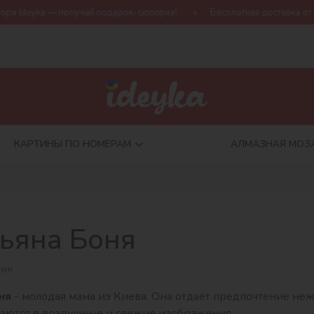
 Ideyka — получай подарок-сюрприз!
Бесплатная доставка от 790
КАРТИНЫ ПО НОМЕРАМ
АЛМАЗНАЯ МОЗ
тьяна Боня
ик
ня
- молодая мама из Киева. Она отдаёт предпочтение не
аются в воздушные и свежие изображения.