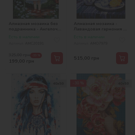
Алмазная мозаика без
Алмазная мозаика -
подрамника - Ангелочек
Лавандовая гармония с
в саду с голограммными
голограммными
Есть в наличии
Есть в наличии
стразами (AB)
стразами (AB)
Артикул:
AMC20191
Артикул:
AMO7979
©art_selena_ua
©art_selena_ua
325,00
грн
-39 %
515,00
грн
199,00
грн
-30 %
40х50
40х50