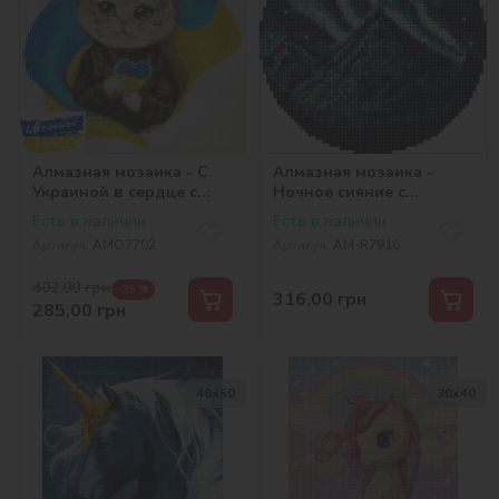
Алмазная мозаика - С
Алмазная мозаика -
Украиной в сердце с
Ночное сияние с
голограммными
голограммными
Есть в наличии
Есть в наличии
стразами (AB)
стразами (AB)
Артикул:
AMO7702
Артикул:
AM-R7916
©ksy_bersan
©art_selena_ua
402,00
грн
-29 %
316,00
грн
285,00
грн
40х50
30х40