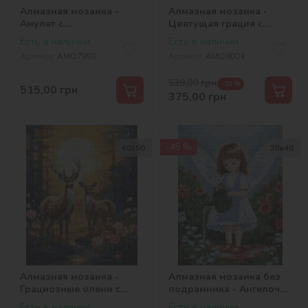
Алмазная мозаика -
Алмазная мозаика -
Амулет с
Цветущая грация с
голограммными
голограммными
Есть в наличии
Есть в наличии
стразами (AB)
стразами (AB)
Артикул:
AMO7993
Артикул:
AMO8004
©art_selena_ua
©victoria_art___
539,00
грн
-30 %
515,00
грн
375,00
грн
-45 %
40х50
30х40
Алмазная мозаика -
Алмазная мозаика без
Грациозные олени с
подрамника - Ангелочек
голограммными
в саду с голограммными
Есть в наличии
Есть в наличии