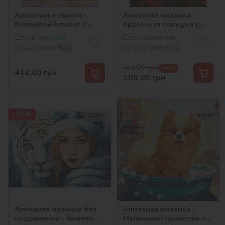
Алмазная мозаика -
Алмазная мозаика -
Волшебный полет с
Красочная совушка с
голограммными
голограммными
Есть в наличии
Есть в наличии
стразами (AB)
стразами (AB)
Артикул:
AMO7628
Артикул:
AMO7875
©tanya_bonya
©art_selena_ua
412,00
грн
-30 %
412,00
грн
289,00
грн
-45 %
30х40
40х40
Алмазная мозаика без
Алмазная мозаика -
подрамника - Зимнее
Маленький пушистик с