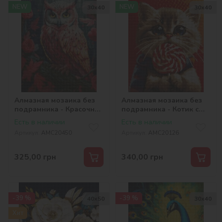
NEW
NEW
30х40
30х40
Алмазная мозаика без
Алмазная мозаика без
подрамника - Красочная
подрамника - Котик с
совушка с
конфетой с
Есть в наличии
Есть в наличии
голограммными
голограммными
Артикул:
AMC20450
Артикул:
AMC20126
стразами (AB)
стразами (AB)
©art_selena_ua
©art_selena_ua
325,00
грн
340,00
грн
-39 %
-39 %
40х50
30х40
Хит