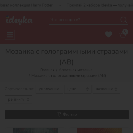
Harry Potter
Покупай 2 набора Ideyka — получай подарок-сюрпр
0
Мозаика с голограммными стразами
(AB)
Главная
Алмазная мозаика
Мозаика с голограммными стразами (AB)
Сортировать по:
умолчанию
цене
названию
рейтингу
Фильтр