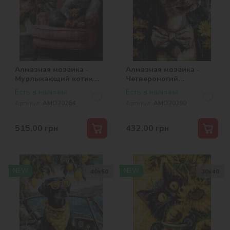
Алмазная мозаика -
Алмазная мозаика -
Мурлыкающий котик
Четвероногий
©art_selena_ua
джентльмен
Есть в наличии
Есть в наличии
©art_selena_ua
Артикул:
AMO20264
Артикул:
AMO20390
515,00
грн
432,00
грн
NEW
NEW
40х50
30х40