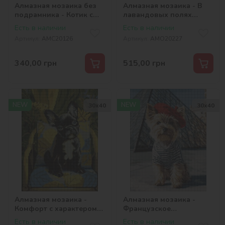
Алмазная мозаика без
Алмазная мозаика - В
подрамника - Котик с
лавандовых полях
конфетой с
©art_selena_ua
Есть в наличии
Есть в наличии
голограммными
Артикул:
AMC20126
Артикул:
AMO20227
стразами (AB)
©art_selena_ua
340,00
грн
515,00
грн
NEW
NEW
30х40
30х40
Алмазная мозаика -
Алмазная мозаика -
Комфорт с характером
Французское
©art_selena_ua
настроение
Есть в наличии
Есть в наличии