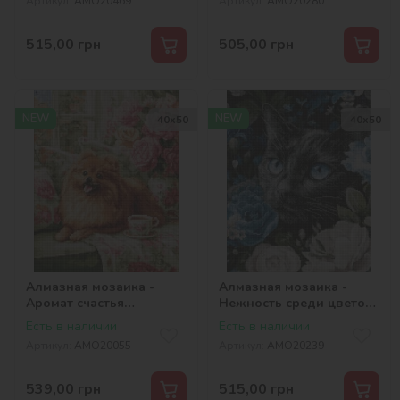
Артикул:
AMO20469
Артикул:
AMO20280
515,00
грн
505,00
грн
NEW
NEW
40х50
40х50
Алмазная мозаика -
Алмазная мозаика -
Аромат счастья
Нежность среди цветов
©art_selena_ua
©art_selena_ua
Есть в наличии
Есть в наличии
Артикул:
AMO20055
Артикул:
AMO20239
539,00
грн
515,00
грн