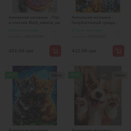
Алмазная мозаика - Пес
Алмазная мозаика -
и пончик ©art_selena_ua
Голубоглазый среди
цветочков
Есть в наличии
Есть в наличии
©art_selena_ua
Артикул:
AMO20439
Артикул:
AMO20435
432,00
грн
412,00
грн
NEW
NEW
30х40
40х50
Алмазная мозаика -
Алмазная мозаика -