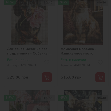
NEW
NEW
30х40
40х50
Алмазная мозаика без
Алмазная мозаика -
подрамника - Собачка и
Изысканное место
сюрприз ©art_selena_ua
©art_selena_ua
Есть в наличии
Есть в наличии
Артикул:
AMC20453
Артикул:
AMO20374
325,00
грн
515,00
грн
NEW
NEW
40х50
30х40