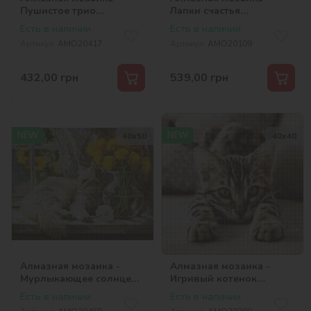
Пушистое трио
Лапки счастья
©art_selena_ua
©art_selena_ua
Есть в наличии
Есть в наличии
Артикул:
AMO20417
Артикул:
AMO20109
432,00
грн
539,00
грн
NEW
NEW
40х50
40х40
Алмазная мозаика -
Алмазная мозаика -
Мурлыкающее солнце
Игривый котенок
©art_selena_ua
©art_selena_ua
Есть в наличии
Есть в наличии