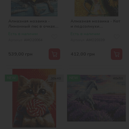
Алмазная мозаика -
Алмазная мозаика - Кот
Лимонный пес в очках
и подсолнухи
©art_selena_ua
©art_selena_ua
Есть в наличии
Есть в наличии
Артикул:
AMO20064
Артикул:
AMO20339
539,00
грн
412,00
грн
NEW
NEW
30х40
40х50