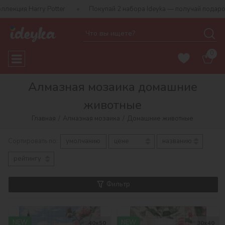
tter
Покупай 2 набора Ideyka — получай подарок-сюрприз!
0
Алмазная мозаика домашние
животные
Главная
Алмазная мозаика
Домашние животные
Сортировать по:
умолчанию
цене
названию
рейтингу
Фильтр
NEW
NEW
40х50
30х40