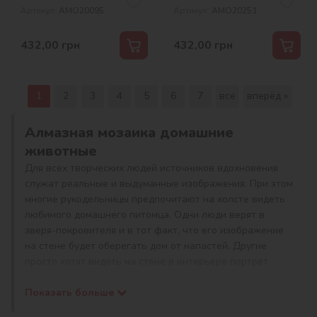
©art_selena_ua
Артикул:
AMO20095
Артикул:
AMO20251
432,00
грн
432,00
грн
1
2
3
4
5
6
7
все
вперёд »
Алмазная мозаика домашние
животные
Для всех творческих людей источников вдохновения
служат реальные и выдуманные изображения. При этом
многие рукодельницы предпочитают на холсте видеть
любимого домашнего питомца. Одни люди верят в
зверя-покровителя и в тот факт, что его изображение
на стене будет оберегать дом от напастей. Другие
просто хотят видеть на стене в интерьере портрет
милого домашнего животного. И те, и те сегодня могут
воплотить мечту в реальность, если примут решение
Показать больше
купить алмазную мозаику домашние животные.