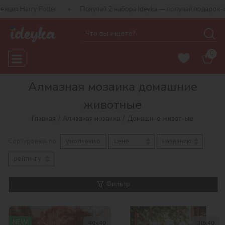
er
Покупай 2 набора Ideyka — получай подарок-сюрприз!
0
Алмазная мозаика домашние
животные
Главная
Алмазная мозаика
Домашние животные
Сортировать по:
умолчанию
цене
названию
рейтингу
Фильтр
NEW
40х40
30х40