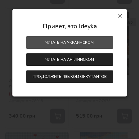
30х40
40х50
Привет, это Ideyka
ЧИТАТЬ НА УКРАИНСКОМ
ЧИТАТЬ НА АНГЛИЙСКОМ
ПРОДОЛЖИТЬ ЯЗЫКОМ ОККУПАНТОВ
Алмазная мозаика без
Алмазная мозаика -
подрамника -
Пушистый читатель
Волшебный джек рассел
©art_selena_ua
Нет на складе
Нет на складе
©art.solomiia
Артикул:
AMC8018
Артикул:
AMO7973
340,00
грн
515,00
грн