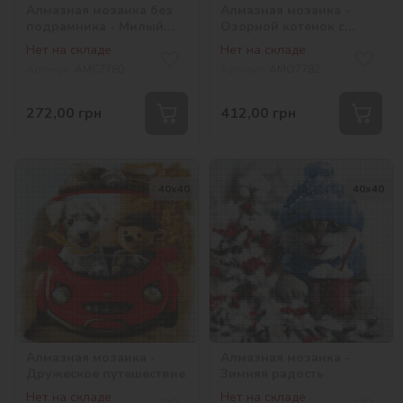
Алмазная мозаика без
Алмазная мозаика -
подрамника - Милый
Озорной котенок с
мальтипу ©art_selena_ua
голограммными
Нет на складе
Нет на складе
стразами (AB)
Артикул:
AMC7780
Артикул:
AMO7782
©art_selena_ua
272,00
грн
412,00
грн
40х40
40х40
Алмазная мозаика -
Алмазная мозаика -
Дружеское путешествие
Зимняя радость
Нет на складе
Нет на складе