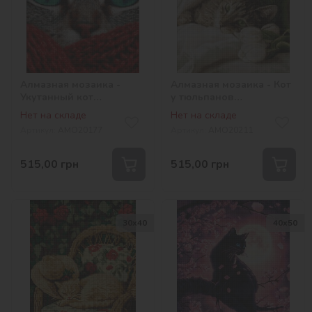
Алмазная мозаика -
Алмазная мозаика - Кот
Укутанный кот
у тюльпанов
©art_selena_ua
©art_selena_ua
Нет на складе
Нет на складе
Артикул:
AMO20177
Артикул:
AMO20211
515,00
грн
515,00
грн
30х40
40х50