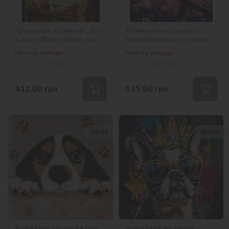
Алмазная мозаика - Кот
Алмазная мозаика -
в саду ©art_selena_ua
Волшебный кот среди
сакуры ©art_selena_ua
Нет на складе
Нет на складе
Артикул:
AMO8272
Артикул:
AMO8220
412,00
грн
515,00
грн
20х20
40х40
Алмазная мозаика без
Алмазная мозаика -