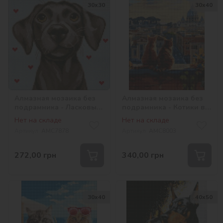
30х30
30х40
Алмазная мозаика без
Алмазная мозаика без
подрамника - Ласковый
подрамника - Котики в
друг с голограммными
Риме ©art_selena_ua
Нет на складе
Нет на складе
стразами (AB)
Артикул:
AMC7878
Артикул:
AMC8003
©lien_illustration
272,00
грн
340,00
грн
30х40
40х50