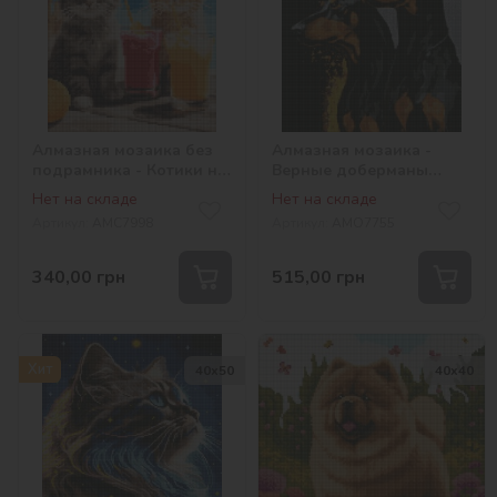
Алмазная мозаика без
Алмазная мозаика -
подрамника - Котики на
Верные доберманы
отдыхе ©art_selena_ua
©art_selena_ua
Нет на складе
Нет на складе
Артикул:
AMC7998
Артикул:
AMO7755
340,00
грн
515,00
грн
Хит
40х50
40х40