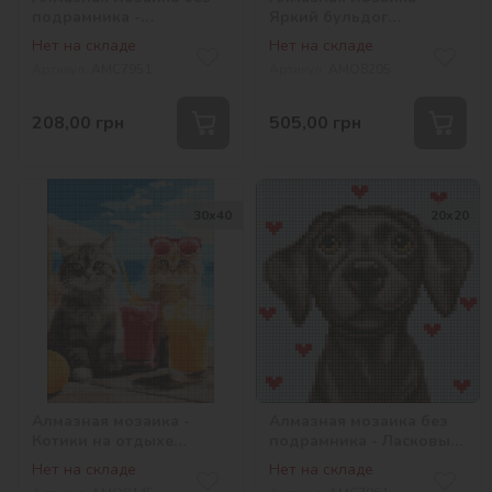
подрамника -
Яркий бульдог
Очаровательный пёсик
©art_selena_ua
Нет на складе
Нет на складе
Артикул:
AMC7951
Артикул:
AMO8205
208,00
грн
505,00
грн
30х40
20х20
Алмазная мозаика -
Алмазная мозаика без
Котики на отдыхе
подрамника - Ласковый
©art_selena_ua
друг с голограммными
Нет на складе
Нет на складе
стразами (AB)