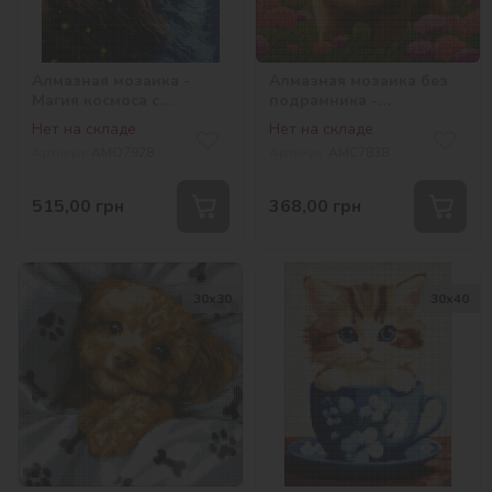
Алмазная мозаика -
Алмазная мозаика без
Магия космоса с
подрамника -
голограммными
Очаровательный чау-
Нет на складе
Нет на складе
стразами (AB)
чау ©art_selena_ua
Артикул:
AMO7928
Артикул:
AMC7838
©art_selena_ua
515,00
грн
368,00
грн
30х30
30х40