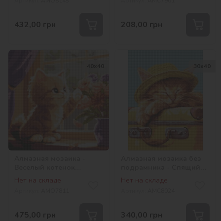
Артикул:
AMO8145
Артикул:
AMC7961
©lien_illustration
432,00
грн
208,00
грн
40х40
30х40
Алмазная мозаика -
Алмазная мозаика без
Веселый котенок
подрамника - Спящий
©art_selena_ua
котенок ©art_selena_ua
Нет на складе
Нет на складе
Артикул:
AMO7811
Артикул:
AMC8024
475,00
грн
340,00
грн