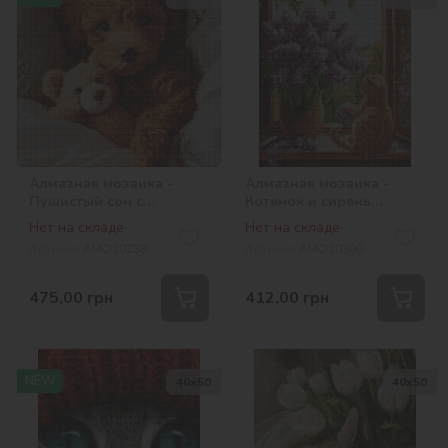
Алмазная мозаика -
Алмазная мозаика -
Пушистый сон с
Котенок и сирень
медвежонком
©art_selena_ua
Нет на складе
Нет на складе
©art_selena_ua
Артикул:
AMO20238
Артикул:
AMO20306
475,00
грн
412,00
грн
NEW
40х50
40х50