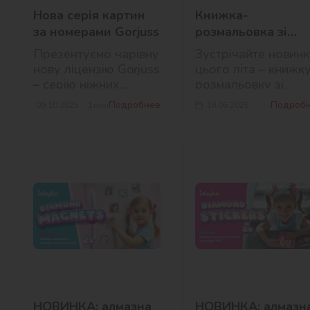
Нова серія картин
Книжка-
за номерами Gorjuss
розмальовка зі
стікерами від Idey
Презентуємо чарівну
Зустрічайте новинк
нову ліцензію Gorjuss
цього літа – книжк
–
серію ніжних,
розмальовку зі
ліричних ілюстрацій
стікерами від Ideyk
Подробнее
Подроб
09.10.2025
1
мин
19.06.2025
британської
художниці Suzanne
Woolcott.
НОВИНКА: алмазна
НОВИНКА: алмазн