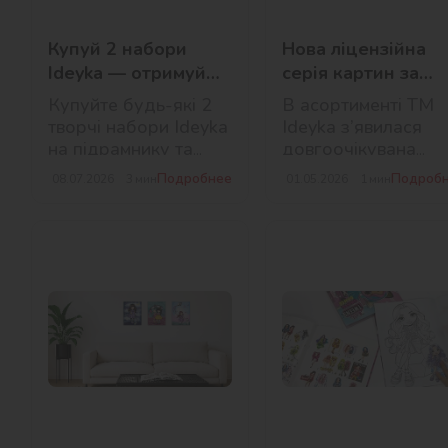
Купуй 2 набори
Нова ліцензійна
Ideyka — отримуй
серія картин за
подарунок-
номерами Harry
Купуйте будь-які 2
В асортименті ТМ
сюрприз!
Potter від Ideyka
творчі набори Ideyka
Ideyka з’явилася
на підрамнику та
довгоочікувана
отримуйте
новинка для всіх
Подробнее
Подроб
08.07.2026
3
мин
01.05.2026
1
мин
гарантований
шанувальників магі
подарунок-сюрприз!
— ліцензійна серія
картин за номерам
за мотивами Harry
Potter!