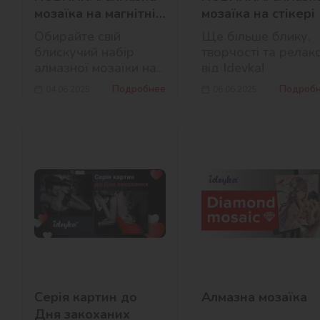
мозаїка на магнітній
мозаїка на стікері
основі від Ideyka
Обирайте свій
Ще більше блику,
блискучий набір
творчості та релак
алмазної мозаїки на
від Ideyka!
магніті!
Подробнее
Подроб
04.06.2025
06.06.2025
Серія картин до
Алмазна мозаїка
Дня закоханих