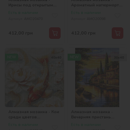
Ирисы под открытым
Ароматный натюрморт
небом ©art_selena_ua
©art_selena_ua
Есть в наличии
Есть в наличии
Артикул:
AMO20470
Артикул:
AMO20098
412,00
грн
412,00
грн
NEW
NEW
40х40
30х40
Алмазная мозаика - Кои
Алмазная мозаика -
среди цветов
Вечерняя пристань
©art_selena_ua
©art_selena_ua
Есть в наличии
Есть в наличии