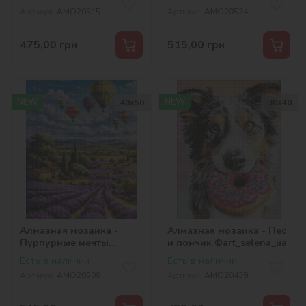
©art_selena_ua
Артикул:
AMO20515
Артикул:
AMO20524
475,00
грн
515,00
грн
NEW
NEW
40х50
30х40
Алмазная мозаика -
Алмазная мозаика - Пес
Пурпурные мечты
и пончик ©art_selena_ua
©art_selena_ua
Есть в наличии
Есть в наличии
Артикул:
AMO20509
Артикул:
AMO20439