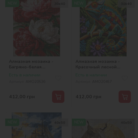
NEW
NEW
30х40
30х40
Алмазная мозаика -
Алмазная мозаика -
Багряно-белая
Красочный лесной
симфония пионов
хамелеон ©art_selena_ua
Есть в наличии
Есть в наличии
©art_selena_ua
Артикул:
AMO20536
Артикул:
AMO20457
412,00
грн
412,00
грн
NEW
NEW
40х50
40х50