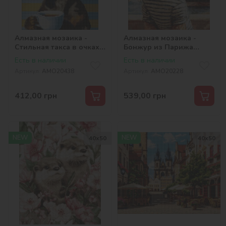
Алмазная мозаика -
Алмазная мозаика -
Стильная такса в очках
Бонжур из Парижа
©art_selena_ua
©art_selena_ua
Есть в наличии
Есть в наличии
Артикул:
AMO20438
Артикул:
AMO20228
412,00
грн
539,00
грн
NEW
NEW
40х50
40х50