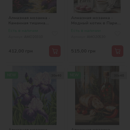
Алмазная мозаика -
Алмазная мозаика -
Каменная тишина
Модный котик в Париже
©art_selena_ua
©art_selena_ua
Есть в наличии
Есть в наличии
Артикул:
AMO20310
Артикул:
AMO20530
412,00
грн
515,00
грн
NEW
NEW
30х40
30х40
Алмазная мозаика -
Алмазная мозаика -