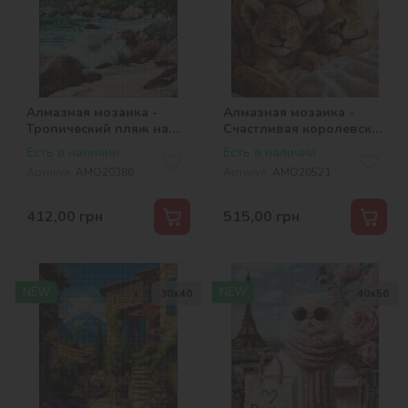
Алмазная мозаика -
Алмазная мозаика -
Тропический пляж на
Счастливая королевская
островах ©art_selena_ua
семья ©art_selena_ua
Есть в наличии
Есть в наличии
Артикул:
AMO20386
Артикул:
AMO20521
412,00
грн
515,00
грн
NEW
NEW
30х40
40х50