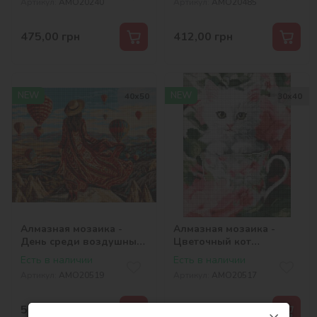
Артикул:
AMO20240
Артикул:
AMO20485
475,00
грн
412,00
грн
NEW
NEW
40х50
30х40
Алмазная мозаика -
Алмазная мозаика -
День среди воздушных
Цветочный кот
шаров ©art_selena_ua
©art_selena_ua
Есть в наличии
Есть в наличии
Артикул:
AMO20519
Артикул:
AMO20517
515,00
грн
432,00
грн