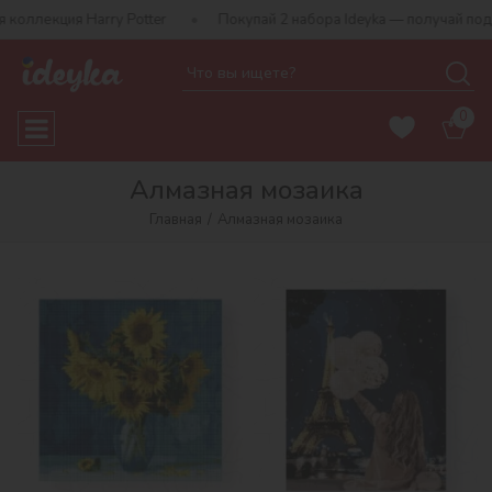
otter
Покупай 2 набора Ideyka — получай подарок-сюрприз!
0
Алмазная мозаика
Главная
Алмазная мозаика