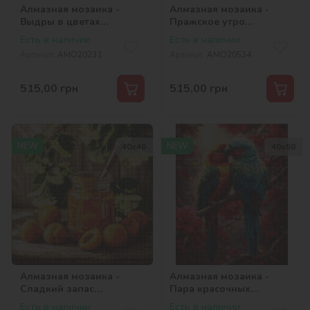
Алмазная мозаика -
Алмазная мозаика -
Выдры в цветах
Пражское утро
©art_selena_ua
©art_selena_ua
Есть в наличии
Есть в наличии
Артикул:
AMO20231
Артикул:
AMO20534
515,00
грн
515,00
грн
NEW
NEW
40х40
40х50
Алмазная мозаика -
Алмазная мозаика -
Сладкий запас
Пара красочных
абрикосов
попугаев ©art_selena_ua
Есть в наличии
Есть в наличии