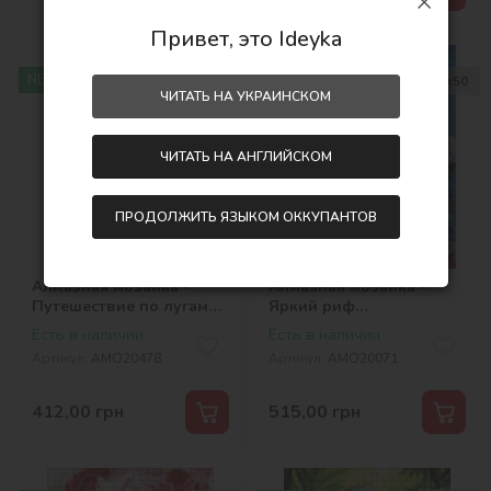
Привет, это Ideyka
NEW
NEW
30х40
40х50
ЧИТАТЬ НА УКРАИНСКОМ
ЧИТАТЬ НА АНГЛИЙСКОМ
ПРОДОЛЖИТЬ ЯЗЫКОМ ОККУПАНТОВ
Алмазная мозаика -
Алмазная мозаика -
Путешествие по лугам
Яркий риф
©art_selena_ua
©art_selena_ua
Есть в наличии
Есть в наличии
Артикул:
AMO20478
Артикул:
AMO20071
412,00
грн
515,00
грн