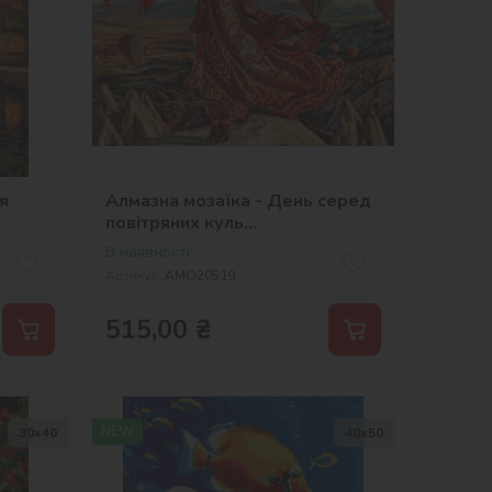
я
Алмазна мозаїка - День серед
повітряних куль
©art_selena_ua
В наявності
Артикул:
AMO20519
515,00
₴
NEW
30х40
40х50