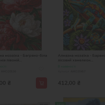
на мозаїка - Багряно-біла
Алмазна мозаїка - Барви
ія півоній
лісовий хамелеон
selena_ua
©art_selena_ua
ості
В наявності
:
AMO20536
Артикул:
AMO20457
00
₴
412,00
₴
NEW
40х50