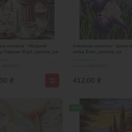
на мозаїка - Модний
Алмазна мозаїка - Іриси 
 у Парижі ©art_selena_ua
неба ©art_selena_ua
ості
В наявності
:
AMO20530
Артикул:
AMO20470
00
₴
412,00
₴
NEW
40х40