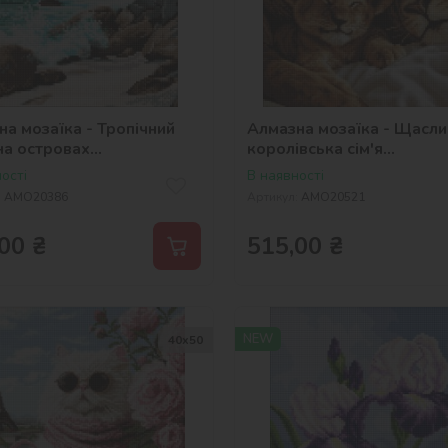
а мозаїка - Тропічний
Алмазна мозаїка - Щасли
на островаx
королівська сім'я
selena_ua
©art_selena_ua
ості
В наявності
:
AMO20386
Артикул:
AMO20521
00
₴
515,00
₴
NEW
40х50