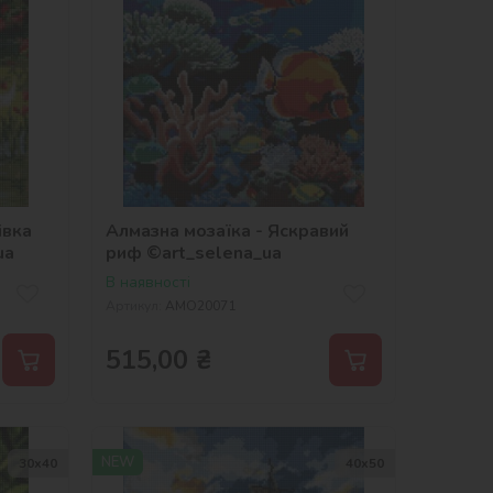
івка
Алмазна мозаїка - Яскравий
ua
риф ©art_selena_ua
В наявності
Артикул:
AMO20071
515,00
₴
NEW
30х40
40х50