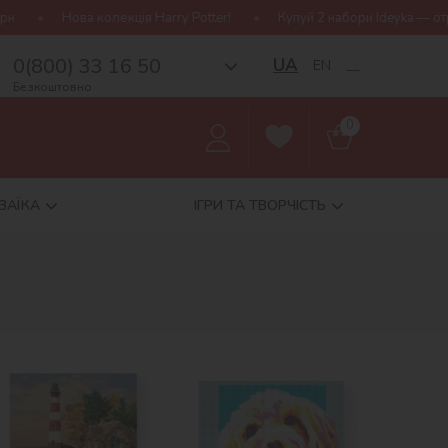
tter!
Купуй 2 набори Ideyka — отримуй подарунок-сюрприз!
0(800) 33 16 50
UA
EN
__
Безкоштовно
0
ЗАЇКА
ІГРИ ТА ТВОРЧІСТЬ