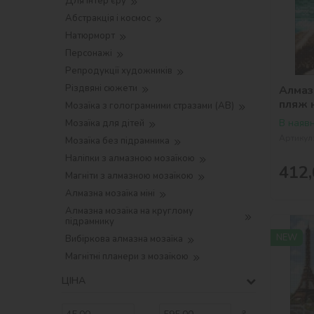
Для інтер'єру
Абстракція і космос
Натюрморт
Персонажі
Репродукції художників
Різдвяні сюжети
Алмазн
пляж 
Мозаїка з голограмними стразами (AB)
©art_
В наявн
Мозаїка для дітей
Артикул
Мозаїка без підрамника
Наліпки з алмазною мозаїкою
412,
Магніти з алмазною мозаїкою
Алмазна мозаїка міні
Алмазна мозаїка на круглому
підрамнику
NEW
Вибіркова алмазна мозаїка
Магнітні планери з мозаїкою
ЦІНА
-
₴