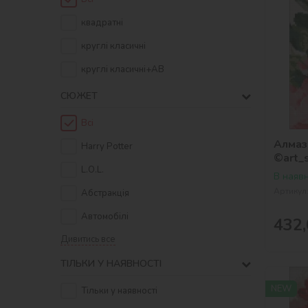
квадратнi
круглі класичні
круглі класичні+AB
СЮЖЕТ
Всі
Алмазн
Harry Potter
©art_
L.O.L.
В наявн
Артикул
Абстракція
Автомобілі
432,
Дивитись все
ТІЛЬКИ У НАЯВНОСТІ
NEW
Тільки у наявності