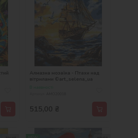
стий
Алмазна мозаїка - Птаxи над
вітрилами ©art_selena_ua
В наявності
Артикул:
AMO20018
515,00
₴
NEW
30х40
40х50