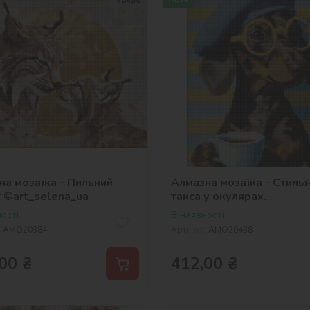
на мозаїка - Пильний
Алмазна мозаїка - Стиль
т ©art_selena_ua
такса у окулярах
©art_selena_ua
ості
В наявності
:
AMO20384
Артикул:
AMO20438
00
₴
412,00
₴