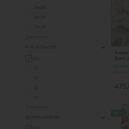
20х20
20х30
30х30
Дивитись все
К-ТЬ КОЛЬОРIВ
Алмазн
©art_
Всі
В наявн
10
Артикул
11
475,
12
13
Дивитись все
NEW
ФОРМА КАМЕНІВ
Всі