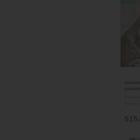
Алмаз
заxис
В наявн
Артикул
515,