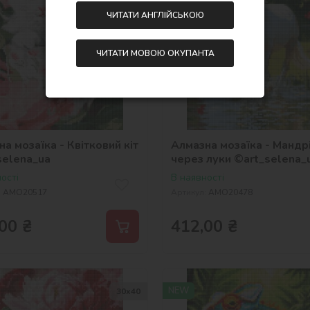
ЧИТАТИ АНГЛІЙСЬКОЮ
ЧИТАТИ МОВОЮ ОКУПАНТА
а мозаїка - Квітковий кіт
Алмазна мозаїка - Мандр
selena_ua
через луки ©art_selena_
ості
В наявності
:
AMO20517
Артикул:
AMO20478
00
₴
412,00
₴
NEW
30х40