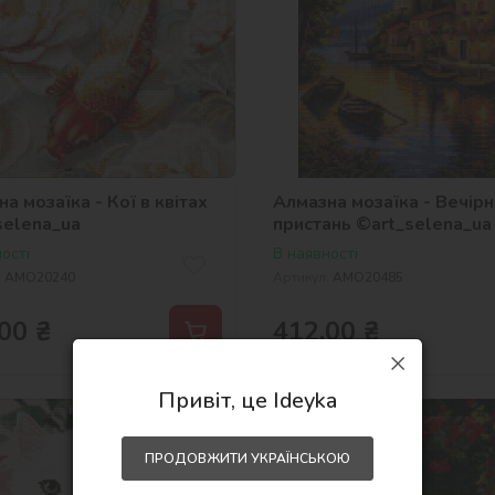
а мозаїка - Кої в квітаx
Алмазна мозаїка - Вечірн
selena_ua
пристань ©art_selena_ua
ості
В наявності
:
AMO20240
Артикул:
AMO20485
00
₴
412,00
₴
Привіт, це Ideyka
NEW
30х40
ПРОДОВЖИТИ УКРАЇНСЬКОЮ