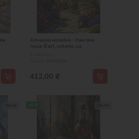
ва
Алмазна мозаїка - Кам’яна
тиша ©art_selena_ua
В наявності
Артикул:
AMO20310
412,00
₴
NEW
30х40
30х40