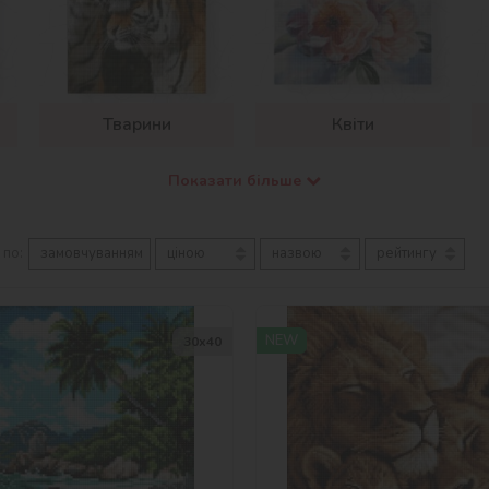
Тварини
Квіти
Показати більше
 по:
замовчуванням
ціною
назвою
рейтингу
NEW
30х40