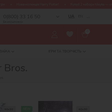
otter!
Купуй 2 набори Ideyka — отримуй подарунок-сюрприз!
0(800) 33 16 50
UA
EN
__
Безкоштовно
0
ЗАЇКА
ІГРИ ТА ТВОРЧІСТЬ
 Bros.
os.
NEW
40х50
40х80