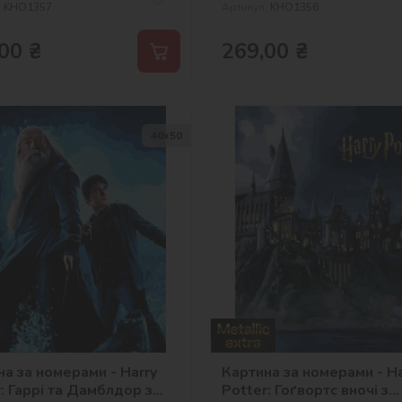
:
KHO1357
Артикул:
KHO1356
00
₴
269,00
₴
40х50
а за номерами - Harry
Картина за номерами - Ha
: Гаррі та Дамблдор з
Potter: Гоґвортс вночі з