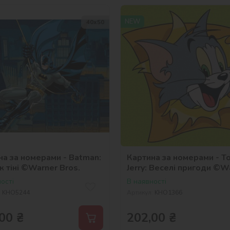
NEW
40х50
на за номерами - Batman:
Картина за номерами - T
 тіні ©Warner Bros.
Jerry: Веселі пригоди ©W
Bros.
ості
В наявності
:
KHO5244
Артикул:
KHO1366
00
₴
202,00
₴