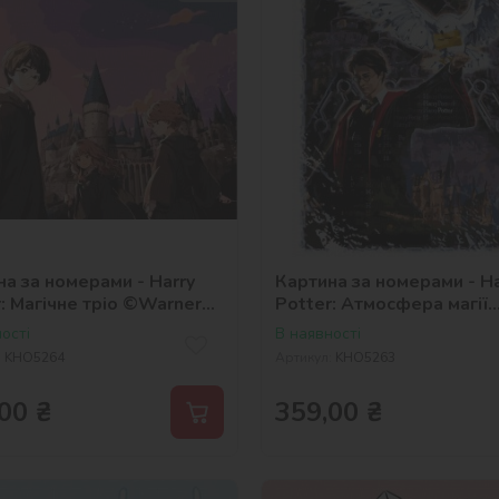
а за номерами - Harry
Картина за номерами - Ha
: Магічне тріо ©Warner
Potter: Атмосфера магії
©Warner Bros.
ості
В наявності
:
KHO5264
Артикул:
KHO5263
00
₴
359,00
₴