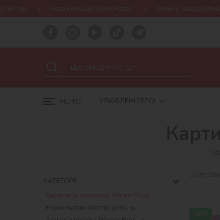
arry Potter!
Купуй 2 набори Ideyka — отримуй подарунок-сюрпри
УЛЮБЛЕНІ ГЕРОЇ
МЕНЮ
Карти
Го
Сортувати
КАТЕГОРІЇ
Картини за номерами Warner Bros.
Розмальовки Warner Bros.
NEW