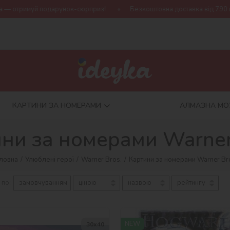
з!
Безкоштовна доставка від 790 грн
Нова колекція Harry P
КАРТИНИ ЗА НОМЕРАМИ
АЛМАЗНА МО
ни за номерами Warner
ловна
Улюблені герої
Warner Bros.
Картини за номерами Warner Br
 по:
замовчуванням
ціною
назвою
рейтингу
NEW
30х40