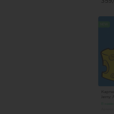
359,
NEW
Карти
Jerry
Bros.
В наявн
Артикул