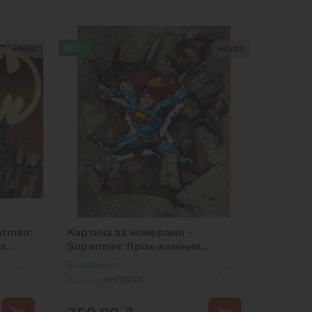
NEW
40х50
40х50
atman:
Картина за номерами -
r
Superman: Крізь каміння
©Warner Bros.
В наявності
Артикул:
KHO5243