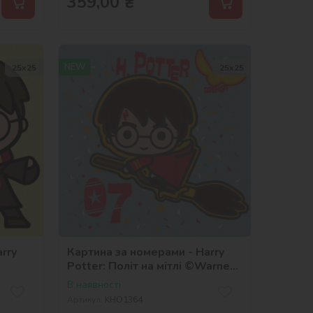
359,00
₴
NEW
25х25
25х25
rry
Картина за номерами - Harry
Potter: Політ на мітлі ©Warner
Bros.
В наявності
Артикул:
KHO1364