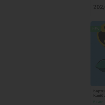
202,
NEW
Карти
Капіб
Bros.
В наявн