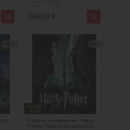
Артикул:
KHO1358
269,00
₴
40х50
40х50
rry
Картина за номерами - Harry
Potter: Гаррі та Волдеморт з