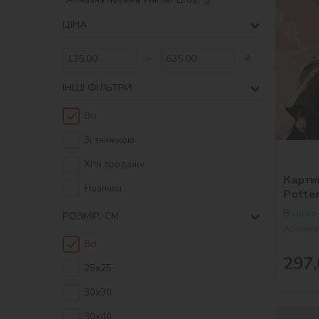
Алмазна мозаїка Warner Bros.
ЦІНА
-
₴
ІНШІ ФІЛЬТРИ
Всі
Зі знижкою
Хіти продажу
Картин
Новинки
Potter
Bros.
В наявн
РОЗМІР, СМ
Артикул
Всі
297,
25х25
30х30
30х40