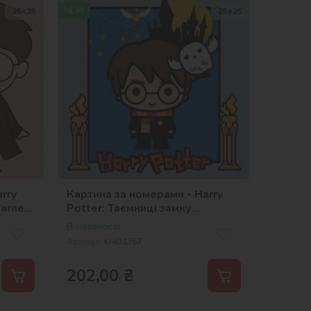
NEW
25х25
25х25
rry
Картина за номерами - Harry
Warner
Potter: Таємниці замку
©Warner Bros.
В наявності
Артикул:
KHO1367
202,00
₴