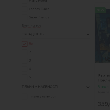
Harry Potter
Looney Tunes
NEW
Super friends
Дивитись все
СКЛАДНІСТЬ
Всі
2
3
4
Карти
5
Поклик
В наявн
ТІЛЬКИ У НАЯВНОСТІ
Артикул
Тільки у наявності
359,