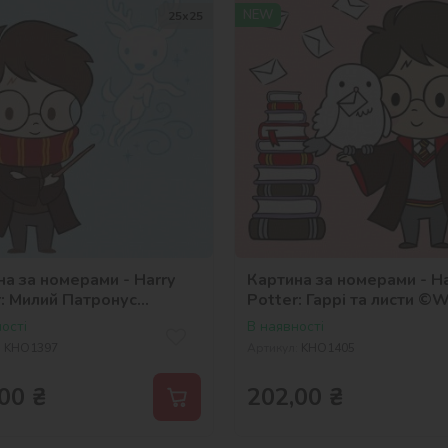
NEW
25х25
а за номерами - Harry
Картина за номерами - Ha
r: Милий Патронус
Potter: Гаррі та листи ©
er Bros.
Bros.
ості
В наявності
:
KHO1397
Артикул:
KHO1405
00
₴
202,00
₴