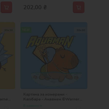
202,00
₴
NEW
30х30
30х30
Картина за номерами -
arner
Капібара - Аквамен ©Warner
Bros.
В наявності