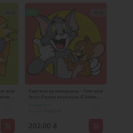
NEW
25х25
25х25
om and
Картина за номерами - Tom and
arner
Jerry: Разом веселіше ©Warner
Bros.
В наявності
Артикул:
KHO1370
202,00
₴