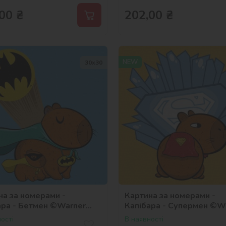
00
₴
202,00
₴
NEW
30х30
на за номерами -
Картина за номерами -
ара - Бетмен ©Warner
Капібара - Супермен ©W
Bros.
ості
В наявності