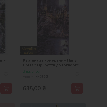
rry
Картина за номерами - Harry
Potter: Прибуття до Гоґвортсу
з фарбами металік extra
В наявності
©Warner Bros.
Артикул:
KHO5265
635,00
₴