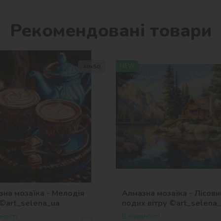
Рекомендовані товари
NEW
40х50
зна мозаїка - Мелодія
Алмазна мозаїка - Лісови
 ©art_selena_ua
подих вітру ©art_selena
ності
В наявності