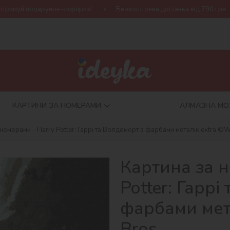
рприз!
Безкоштовна доставка від 790 грн
Нова колекція Ha
КАРТИНИ ЗА НОМЕРАМИ
АЛМАЗНА МО
номерами - Harry Potter: Гаррі та Волдеморт з фарбами металік extra ©W
Картина за н
Potter: Гаррі
фарбами мет
Bros.