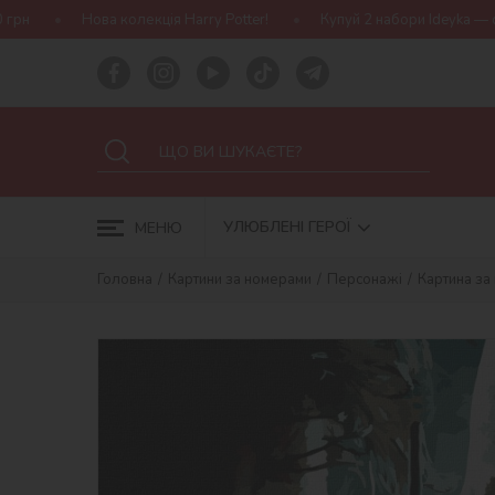
ія Harry Potter!
Купуй 2 набори Ideyka — отримуй подарунок-сю
УЛЮБЛЕНІ ГЕРОЇ
МЕНЮ
Головна
Картини за номерами
Персонажі
Картина за 