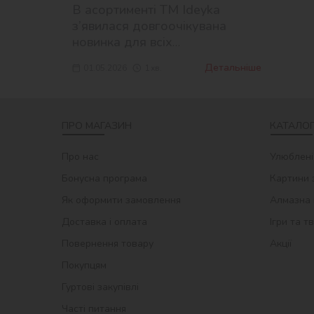
Harry Potter від Ideyka
В асортименті ТМ Ideyka
з’явилася довгоочікувана
новинка для всіх
шанувальників магії —
Детальніше
01.05.2026
1
хв.
ліцензійна серія картин за
номерами за мотивами Harry
Potter!
ПРО МАГАЗИН
КАТАЛОГ
Про нас
Улюблені
Бонусна програма
Картини 
Як оформити замовлення
Алмазна 
Доставка і оплата
Ігри та т
Повернення товару
Акції
Покупцям
Гуртові закупівлі
Часті питання