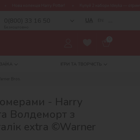
rry Potter!
Купуй 2 набори Ideyka — отримуй подарунок-сюрприз!
0(800) 33 16 50
UA
EN
__
Безкоштовно
0
ЗАЇКА
ІГРИ ТА ТВОРЧІСТЬ
arner Bros.
омерами - Harry
 та Волдеморт з
алік extra ©Warner