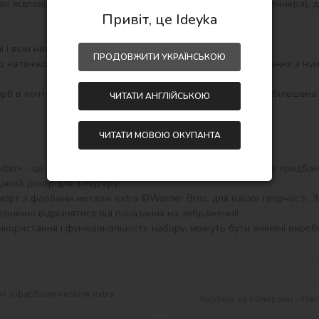
кі відповідають кольору фарби (номер на кришечці контейнера), д
Привіт, це Ideyka
і всім необхідним для створення готової картини:

ПРОДОВЖИТИ УКРАЇНСЬКОЮ
ЧИТАТИ АНГЛІЙСЬКОЮ
ЧИТАТИ МОВОЮ ОКУПАНТА
tter» - це прекрасний подарунок, гарний сувенір і корисне придба
овий декор для інтер'єру.

морт з фарбами металік extra ©Warner Bros. для вашої творчості. Зр
значно відрізнятися від показаних на зображенні!

користання і функціональність набору, можуть бути змінені виробн
чі з фарбами металік extra
Картина за номерами - Harr