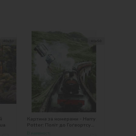
40х50
40х50
й
Картина за номерами - Harry
_ua
Potter: Політ до Гоґвортсу
©Warner Bros.
В наявності