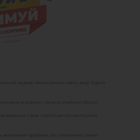
орський шедевр своїми руками навіть якщо будете 
 культовим всесвітом і поєднує улюблені образи 
овсякденних справ і насолодитися мистецтвом. 
ні акриловими фарбами свій тематичний сюжет. 