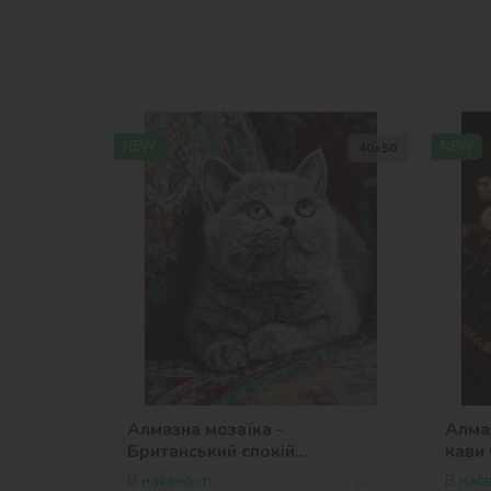
NEW
NEW
40х50
Алмазна мозаїка -
Алма
Британський спокій
кави
©art_selena_ua
В наявності
В наяв