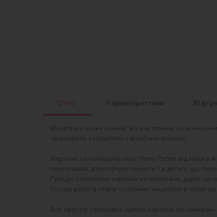
Опис
Характеристики
Відгу
Малювати може кожен, а з картинами за номерами в
працювати з полотном і фарбами вперше.

Картина за номерами серії Harry Potter від Ideyka 
персонажів, атмосферні сюжети та деталі, що перед
Процес створення картини за номерами дарує зосер
Готова робота стане стильним акцентом в інтер’єрі 
Все просто! Необхідно купити картину по номерам,