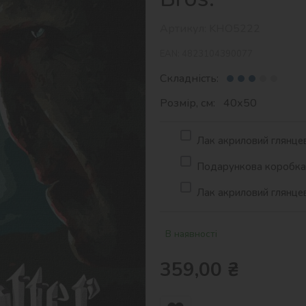
Артикул:
KHO5222
EAN:
4823104390077
Складність:
Розмір, см: 40х50
Лак акриловий глянцев
Подарункова коробка д
Лак акриловий глянцев
В наявності
359,00
₴