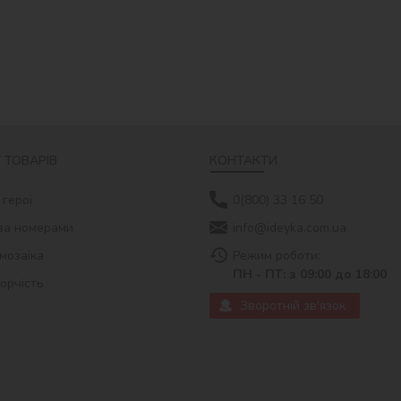
 ТОВАРІВ
КОНТАКТИ
 герої
0(800) 33 16 50
за номерами
info@ideyka.com.ua
мозаїка
Режим роботи:
ПН - ПТ: з 09:00 до 18:00
ворчість
Зворотній зв'язок