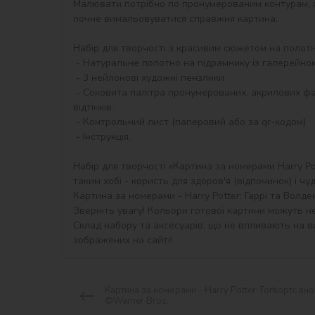
Малювати потрібно по пронумерованим контурам, я
почне вимальовуватися справжня картина.

Набір для творчості з красивим сюжетом на полотні 
 - Натуральне полотно на підрамнику із галерейною натяжкою. На картині нанесена схема контурів зображення з нумерацією

 - 3 нейлонові художні пензлики

 - Соковита палітра пронумерованих, акрилових фарб в контейнерах. У наборі звичайні акрилові фарби та збільшена кількість металізованих акрилових фарб - від 3-х 
відтінків.

 - Контрольний лист (паперовий або за qr-кодом)

 - Інструкція.

Набір для творчості «Картина за номерами Harry Po
таким хобі - користь для здоров'я (відпочинок) і чуд
Картина за номерами - Harry Potter: Гаррі та Волде
Зверніть увагу! Кольори готової картини можуть не
Склад набору та аксесуарів, що не впливають на ви
зображених на сайті!
Картина за номерами - Harry Potter: Гоґвортс вно
©Warner Bros.