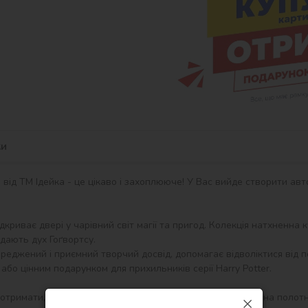
ки
ід ТМ Ідейка - це цікаво і захоплююче! У Вас вийде створити авт
відкриває двері у чарівний світ магії та пригод. Колекція натхненна
ають дух Гоґвортсу.

еджений і приємний творчий досвід, допомагає відволіктися від п
або цінним подарунком для прихильників серії Harry Potter.

 отримати, розпакувати і відразу можна починати писати на полот