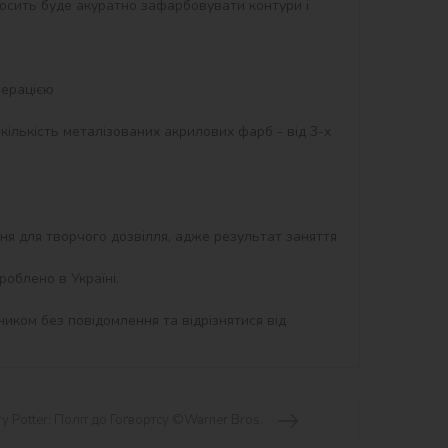
осить буде акуратно зафарбовувати контури і 
ння для творчого дозвілля, адже результат заняття 
облено в Україні.

иком без повідомлення та відрізнятися від 
y Potter: Політ до Гоґвортсу ©Warner Bros.