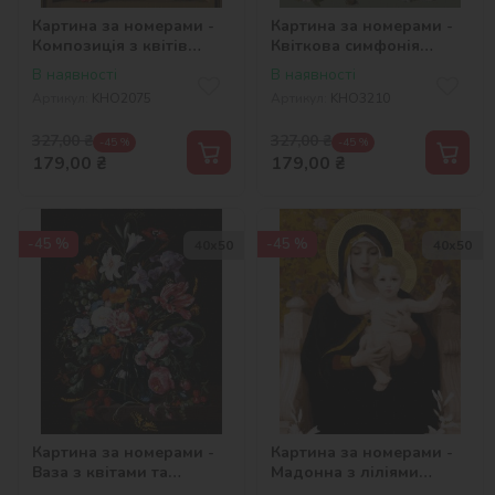
Картина за номерами -
Картина за номерами -
Композиція з квітів
Квіткова симфонія
©Ambrosius Bosschaert
©Ambrosius Bosschaert
В наявності
В наявності
de Oude
de Oude
Артикул:
KHO2075
Артикул:
KHO3210
327,00
₴
327,00
₴
-45 %
-45 %
179,00
₴
179,00
₴
-45 %
-45 %
40х50
40х50
Картина за номерами -
Картина за номерами -
Ваза з квітами та
Мадонна з ліліями
ягодами ©Jan Davidsz. de
©Вільям Бугро