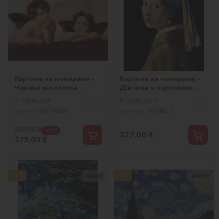
Картина за номерами -
Картина за номерами -
Чарівні янголятка
Дівчина з перловою
©Рафаель Санті
сережкою ©Ян Вермер
В наявності
В наявності
Артикул:
KHO4829
Артикул:
KHO4817
327,00
₴
-45 %
327,00
₴
179,00
₴
HIT
HIT
40х50
40х50