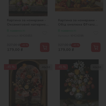
Картина за номерами -
Картина за номерами -
Оксамитовий натюрморт
Обід омелюха ©Franz
©Amalie Kärcher
Xaver
В наявності
В наявності
Артикул:
KHO5655
Артикул:
KHO4396
327,00
₴
327,00
₴
-45 %
-45 %
179,00
₴
179,00
₴
-45 %
-45 %
40х50
40х50