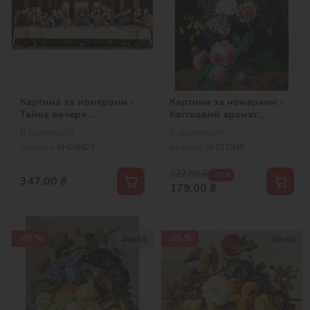
Картина за номерами -
Картина за номерами -
Тайна вечеря
Квітковий аромат
©Леонардо да Вінчі
©Henriette Geertruida
В наявності
В наявності
Knip
Артикул:
KHO8423
Артикул:
KHO2048
327,00
₴
-45 %
347,00
₴
179,00
₴
-45 %
-45 %
40х50
40х50