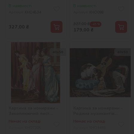
Клімт
В наявності
В наявності
Артикул:
KHO4534
Артикул:
KHO098
327,00
₴
-45 %
327,00
₴
179,00
₴
40х50
40х50
Картина за номерами -
Картина за номерами -
Захоплюючий лист
Родина музикантів
©Vittorio Reggianini
©Henriette Ronner-Knip
Немає на складі
Немає на складі
Артикул:
KHO7305
Артикул:
KHO4493