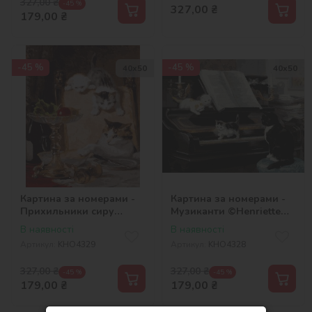
327,00
₴
-45 %
327,00
₴
179,00
₴
-45 %
-45 %
40х50
40х50
Картина за номерами -
Картина за номерами -
Прихильники сиру
Музиканти ©Henriette
©Henriette Ronner-Knip
Ronner-Knip
В наявності
В наявності
Артикул:
KHO4329
Артикул:
KHO4328
327,00
₴
327,00
₴
-45 %
-45 %
179,00
₴
179,00
₴