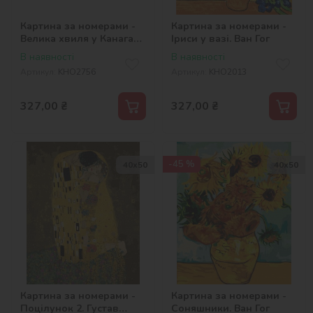
Картина за номерами -
Картина за номерами -
Велика хвиля у Канагаві
Іриси у вазі. Ван Гог
©Кацусіка Хокусай
В наявності
В наявності
Артикул:
KHO2756
Артикул:
KHO2013
327,00
₴
327,00
₴
-45 %
40х50
40х50
Картина за номерами -
Картина за номерами -
Поцілунок 2. Густав
Соняшники. Ван Гог