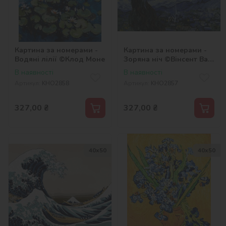
Картина за номерами -
Картина за номерами -
Водяні лілії ©Клод Моне
Зоряна ніч ©Вінсент Ван
Гог
В наявності
В наявності
Артикул:
KHO2858
Артикул:
KHO2857
327,00
₴
327,00
₴
40х50
40х50