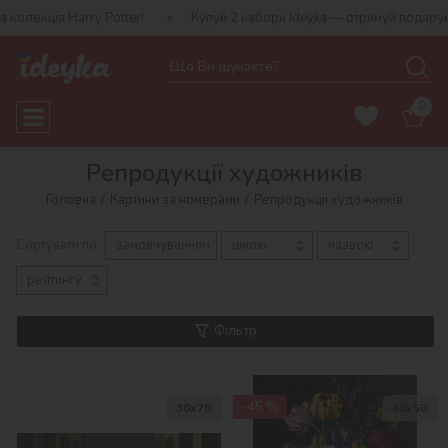
ry Potter!
Купуй 2 набори Ideyka — отримуй подарунок-сюрприз!
0
Репродукції художників
Головна
Картини за номерами
Репродукції художників
Сортувати по:
замовчуванням
ціною
назвою
рейтингу
Фільтр
-45 %
30х70
40х50