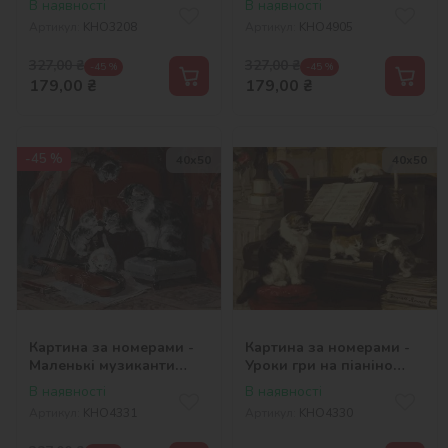
В наявності
В наявності
Heem
Артикул:
KHO3208
Артикул:
KHO4905
327,00
₴
327,00
₴
-45 %
-45 %
179,00
₴
179,00
₴
-45 %
40х50
40х50
Картина за номерами -
Картина за номерами -
Маленькі музиканти
Уроки гри на піаніно
©Henriette Ronner-Knip
©Henriette Ronner-Knip
В наявності
В наявності
Артикул:
KHO4331
Артикул:
KHO4330