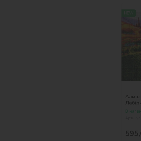
NEW
Алмазн
Лабір
В наявн
Артикул
595,