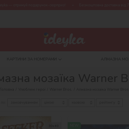
одарунок-сюрприз!
Безкоштовна доставка від 790 грн
Нова
КАРТИНИ ЗА НОМЕРАМИ
АЛМАЗНА МО
азна мозаїка Warner B
Головна
Улюблені герої
Warner Bros.
Алмазна мозаїка Warner Bros
 по:
замовчуванням
ціною
назвою
рейтингу
NEW
30х40