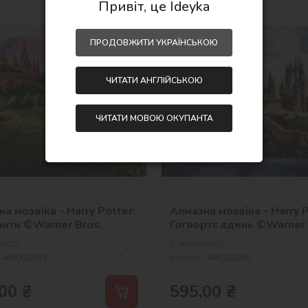
Привіт, це Ideyka
NEW
40х50
ПРОДОВЖИТИ УКРАЇНСЬКОЮ
ЧИТАТИ АНГЛІЙСЬКОЮ
ЧИТАТИ МОВОЮ ОКУПАНТА
а мозаїка - Harry Potter:
Алмазна мозаїка - Harry P
инти ©Warner Bros.
Гоґвортс вдень ©Warner 
ості
В наявності
:
AMO20359
Артикул:
AMO20360
00
₴
595,00
₴