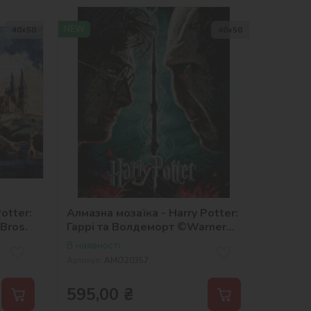
NEW
40х50
40х50
otter:
Алмазна мозаїка - Harry Potter:
Bros.
Гаррі та Волдеморт ©Warner
Bros.
В наявності
Артикул:
AMO20357
595,00
₴