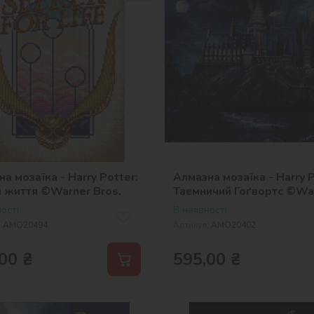
а мозаїка - Harry Potter:
Алмазна мозаїка - Harry P
 життя ©Warner Bros.
Таємничий Гоґвортс ©Wa
Bros.
ості
В наявності
:
AMO20494
Артикул:
AMO20402
00
₴
595,00
₴