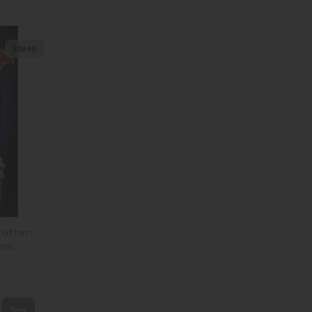
30х40
otter:
os.