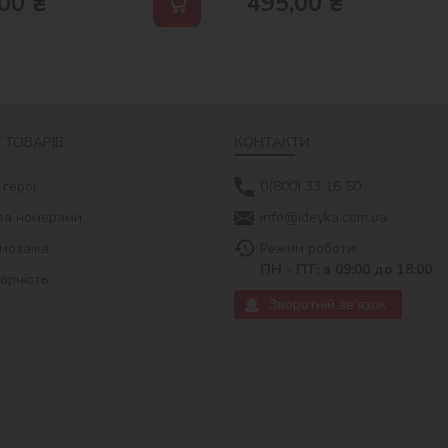
00
₴
495,00
₴
 ТОВАРІВ
КОНТАКТИ
 герої
0(800) 33 16 50
за номерами
info@ideyka.com.ua
мозаїка
Режим роботи:
ПН - ПТ: з 09:00 до 18:00
ворчість
Зворотній зв'язок