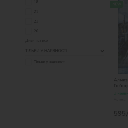
18
NEW
21
23
26
Дивитись все
ТІЛЬКИ У НАЯВНОСТІ
Тільки у наявності
Алмазн
Гоґво
В наявн
Артикул
595,