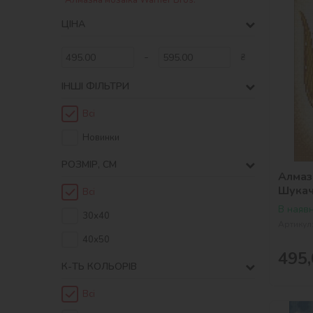
Алмазна мозаїка Warner Bros.
ЦІНА
-
₴
ІНШІ ФІЛЬТРИ
Всі
Новинки
РОЗМІР, СМ
Алмазн
Шукач
Всі
В наявн
30х40
Артикул
40х50
495,
К-ТЬ КОЛЬОРIВ
Всі