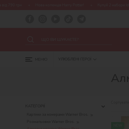
Нова колекція Harry Potter!
Купуй 2 набори Ideyka — отримуй п
УЛЮБЛЕНІ ГЕРОЇ
МЕНЮ
Алм
Сортувати
КАТЕГОРІЇ
Картини за номерами Warner Bros.
Розмальовки Warner Bros.
NEW