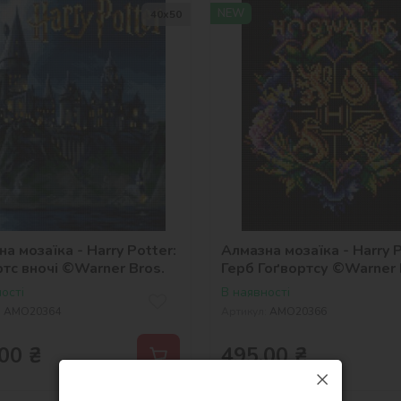
NEW
40х50
а мозаїка - Harry Potter:
Алмазна мозаїка - Harry P
ртс вночі ©Warner Bros.
Герб Гоґвортсу ©Warner 
ості
В наявності
:
AMO20364
Артикул:
AMO20366
00
₴
495,00
₴