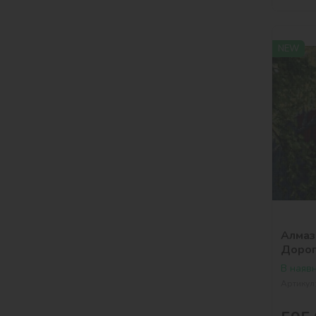
NEW
Алмазн
Дорог
Bros.
В наявн
Артикул