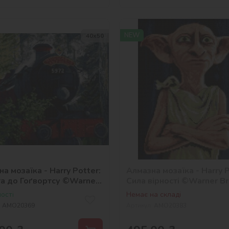
NEW
40х50
а мозаїка - Harry Potter:
Алмазна мозаїка - Harry P
а до Гоґвортсу ©Warner
Сила вірності ©Warner Br
ості
Немає на складі
:
AMO20369
Артикул:
AMO20383