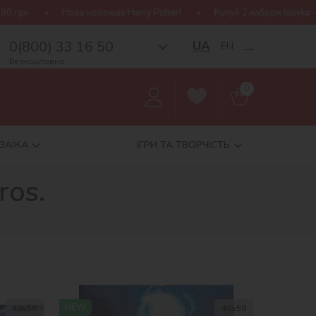
 колекція Harry Potter!
Купуй 2 набори Ideyka — отримуй подару
0(800) 33 16 50
UA
EN
__
Безкоштовно
0
ЗАЇКА
ІГРИ ТА ТВОРЧІСТЬ
ros.
.
NEW
40х50
40х50