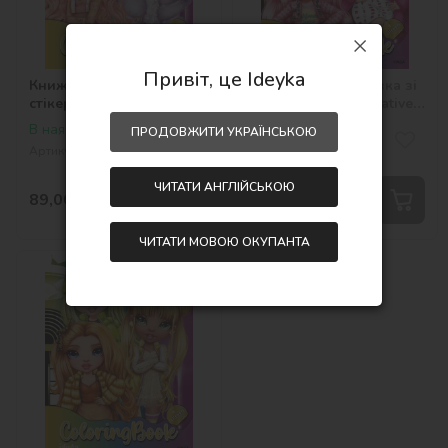
Привіт, це Ideyka
Книжка-розмальовка зі
Книжка-розмальовка зі
стікерами - The creative
стікерами - The creative
Rainbow 2
Rainbow
В наявності
Немає на складі
ПРОДОВЖИТИ УКРАЇНСЬКОЮ
Артикул:
LCB30
Артикул:
LCB12
ЧИТАТИ АНГЛІЙСЬКОЮ
89,00
₴
89,00
₴
ЧИТАТИ МОВОЮ ОКУПАНТА
21x29