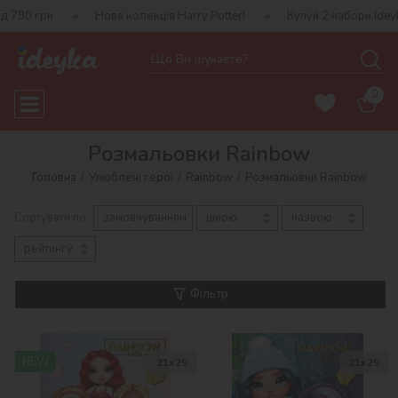
790 грн
Нова колекція Harry Potter!
Купуй 2 набори Ideyka
0
Розмальовки Rainbow
Головна
Улюблені герої
Rainbow
Розмальовки Rainbow
Сортувати по:
замовчуванням
ціною
назвою
рейтингу
Фільтр
NEW
21x29
21x29