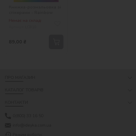
Книжка-розмальовка зі
стікерами - Rainbow
Немає на складі
Артикул:
LCB10
89,00
₴
ПРО МАГАЗИН
КАТАЛОГ ТОВАРІВ
КОНТАКТИ
0(800) 33 16 50
info@ideyka.com.ua
Режим роботи: