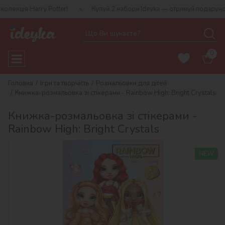
Harry Potter!
Купуй 2 набори Ideyka — отримуй подарунок-сюрпри
0
Головна
Ігри та творчість
Розмальовки для дітей
Книжка-розмальовка зі стікерами - Rainbow High: Bright Crystals
Книжка-розмальовка зі стікерами -
Rainbow High: Bright Crystals
NEW