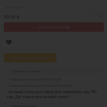
В наявності
−
+
89,00
₴
Додати в кошик
Знайшли дешевше?
Способи доставки
У відділення/поштомат Нової пошти
У відділення Укрпошти (Укрпошта Експрес)
Безкоштовна доставка для замовлень від 790 
грн. Діє тільки при онлайн-оплаті.
Способи оплати