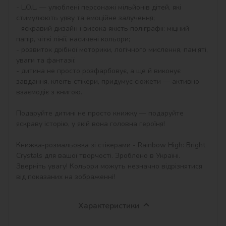
- L.O.L. — улюблені персонажі мільйонів дітей, які 
стимулюють уяву та емоційне залучення;

- яскравий дизайн і висока якість поліграфії: міцний 
папір, чіткі лінії, насичені кольори;

- розвиток дрібної моторики, логічного мислення, пам’яті, 
уваги та фантазії;

- дитина не просто розфарбовує, а ще й виконує 
завдання, клеїть стікери, придумує сюжети — активно 
взаємодіє з книгою.

Подаруйте дитині не просто книжку — подаруйте 
яскраву історію, у якій вона головна героїня!

Книжка-розмальовка зі стікерами - Rainbow High: Bright 
Crystals для вашої творчості. Зроблено в Україні.

Зверніть увагу! Кольори можуть незначно відрізнятися 
від показаних на зображенні!
Характеристики