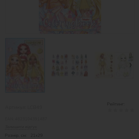
‹
›
Рейтинг:
Артикул:
LCB49
EAN:
4823104391487
Залишити відгук
Розмір, см: 21x29