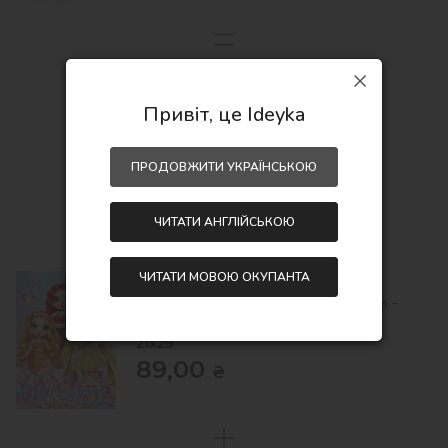
288,00
₴
Привіт, це Ideyka
328,00
₴
ПРОДОВЖИТИ УКРАЇНСЬКОЮ
Економія:
40,00 ₴
ЧИТАТИ АНГЛІЙСЬКОЮ
ЧИТАТИ МОВОЮ ОКУПАНТА
Книжка-розмальовка зі стікерами -
Rainbow High: Bright Crystals
21x29
89,00
₴