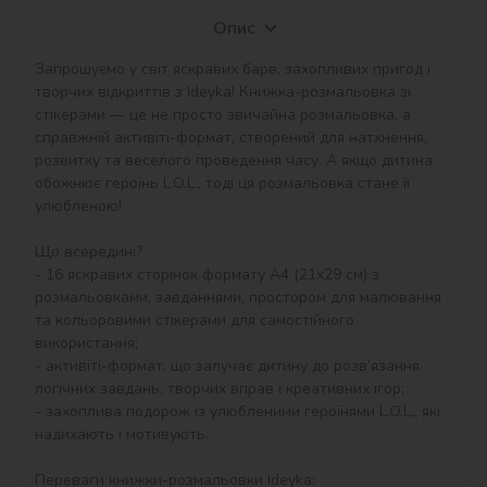
Опис
Запрошуємо у світ яскравих барв, захопливих пригод і 
творчих відкриттів з Ideyka! Книжка-розмальовка зі 
стікерами — це не просто звичайна розмальовка, а 
справжній активіті-формат, створений для натхнення, 
розвитку та веселого проведення часу. А якщо дитина 
обожнює героїнь L.O.L., тоді ця розмальовка стане її 
улюбленою!

Що всередині?

- 16 яскравих сторінок формату А4 (21х29 см) з 
розмальовками, завданнями, простором для малювання 
та кольоровими стікерами для самостійного 
використання;

- активіті-формат, що залучає дитину до розв’язання 
логічних завдань, творчих вправ і креативних ігор;

- захоплива подорож із улюбленими героїнями L.O.L., які 
надихають і мотивують.

Переваги книжки-розмальовки Ideyka:
