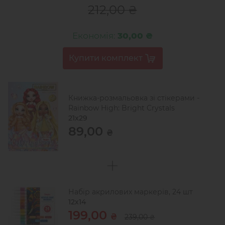
212,00
₴
Економія:
30,00 ₴
Книжка-розмальовка зі стікерами -
Rainbow High: Bright Crystals
21x29
89,00
₴
Набір акрилових маркерів, 24 шт
12х14
199,00
₴
239,00
₴