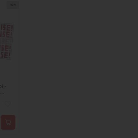
9х9
і -
2