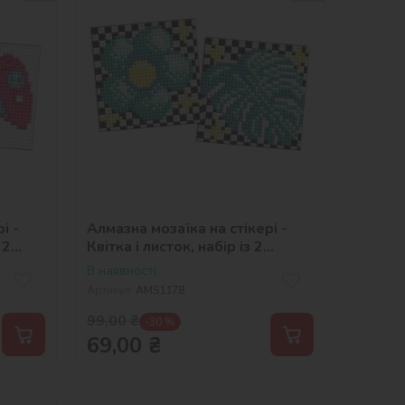
і -
Алмазна мозаїка на стікері -
 2
Квітка і листок, набір із 2
сюжетів
В наявності
Артикул:
AMS1178
99,00
₴
-30 %
69,00
₴