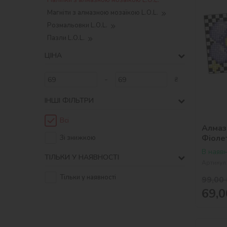
Наліпки з алмазною мозаїкою L.O.L.
Магніти з алмазною мозаїкою L.O.L.
Розмальовки L.O.L.
Пазли L.O.L.
ЦІНА
-
₴
ІНШІ ФІЛЬТРИ
Всі
Алмазн
Фіолет
Зі знижкою
із 2 с
В наявн
ТІЛЬКИ У НАЯВНОСТІ
Артикул
Тільки у наявності
99,00
69,0