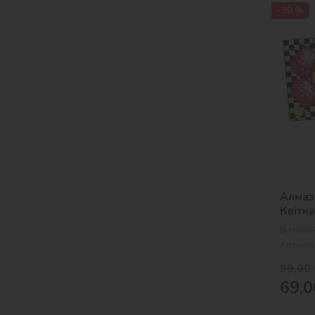
-30 %
Алмазн
Квітка
сюжет
В наявн
Артикул
99,00
69,0