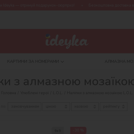
ka — отримуй подарунок-сюрприз!
Безкоштовна доставка від 790 
КАРТИНИ ЗА НОМЕРАМИ
АЛМАЗНА МО
ки з алмазною мозаїкою 
Головна
Улюблені герої
L.O.L.
Наліпки з алмазною мозаїкою L.O.L.
 по:
замовчуванням
ціною
назвою
рейтингу
-30 %
9х9