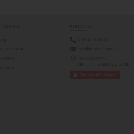
 ТОВАРІВ
КОНТАКТИ
 герої
0(800) 33 16 50
за номерами
info@ideyka.com.ua
мозаїка
Режим роботи:
ПН - ПТ: з 09:00 до 18:00
ворчість
Зворотній зв'язок