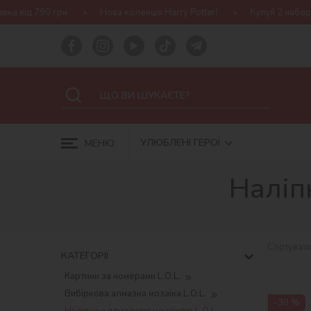
д 790 грн
Нова колекція Harry Potter!
Купуй 2 набори Idey
УЛЮБЛЕНІ ГЕРОЇ
МЕНЮ
Наліп
Сортувати
КАТЕГОРІЇ
Картини за номерами L.O.L.
Вибіркова алмазна мозаїка L.O.L.
-30 %