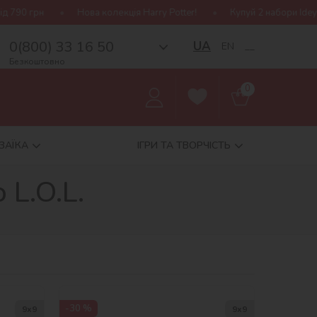
грн
Нова колекція Harry Potter!
Купуй 2 набори Ideyka — 
0(800) 33 16 50
UA
EN
__
Безкоштовно
0
ЗАЇКА
ІГРИ ТА ТВОРЧІСТЬ
L.O.L.
-30 %
9х9
9х9