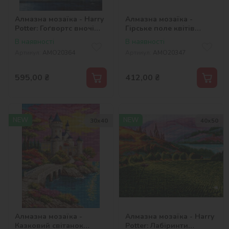
Алмазна мозаїка - Harry
Алмазна мозаїка -
Potter: Гоґвортс вночі
Гірське поле квітів
©Warner Bros.
©art_selena_ua
В наявності
В наявності
Артикул:
AMO20364
Артикул:
AMO20347
595,00
₴
412,00
₴
NEW
NEW
30х40
40х50
Алмазна мозаїка -
Алмазна мозаїка - Harry
Казковий світанок
Potter: Лабіринти