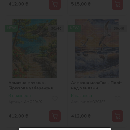
412,00
₴
515,00
₴
NEW
NEW
30х40
30х40
Алмазна мозаїка -
Алмазна мозаїка - Політ
Бірюзове узбережжя
над хвилями
мрії ©art_selena_ua
©art_selena_ua
В наявності
В наявності
Артикул:
AMO20492
Артикул:
AMO20382
412,00
₴
412,00
₴