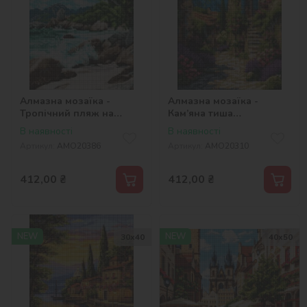
Алмазна мозаїка -
Алмазна мозаїка -
Тропічний пляж на
Кам’яна тиша
островаx ©art_selena_ua
©art_selena_ua
В наявності
В наявності
Артикул:
AMO20386
Артикул:
AMO20310
412,00
₴
412,00
₴
NEW
NEW
30х40
40х50