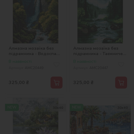
Алмазна мозаїка без
Алмазна мозаїка без
підрамника - Водоспад
підрамника - Таємниче
у горах ©art_selena_ua
джерело ©art_selena_ua
В наявності
В наявності
Артикул:
AMC20449
Артикул:
AMC20447
325,00
₴
325,00
₴
NEW
NEW
30х40
30х40