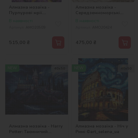
Алмазна мозаїка -
Алмазна мозаїка -
Пурпурові мрії
Середземноморські
©art_selena_ua
канікули ©art_selena_ua
В наявності
В наявності
Артикул:
AMO20509
Артикул:
AMO20424
515,00
₴
475,00
₴
NEW
NEW
40х50
40х50
Алмазна мозаїка - Harry
Алмазна мозаїка - Ніч у
Potter: Таємничий
Римі ©art_selena_ua
Гоґвортс ©Warner Bros.