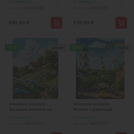
В наявності
В наявності
Артикул:
AMO20402
Артикул:
AMO20201
595,00
₴
515,00
₴
NEW
NEW
30х40
40х50
Алмазна мозаїка -
Алмазна мозаїка -
Затишна хатинка на
Колесо і дзвіниця
пагорбі ©art_selena_ua
©art_selena_ua
В наявності
В наявності
Артикул:
AMO20444
Артикул:
AMO20437