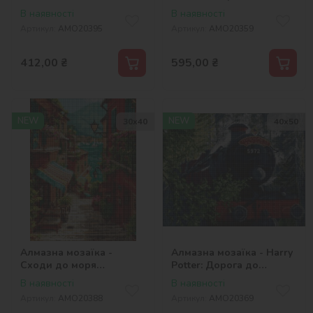
©art_selena_ua
©Warner Bros.
В наявності
В наявності
Артикул:
AMO20395
Артикул:
AMO20359
412,00
₴
595,00
₴
NEW
NEW
30х40
40х50
Алмазна мозаїка -
Алмазна мозаїка - Harry
Сходи до моря
Potter: Дорога до
©art_selena_ua
Гоґвортсу ©Warner Bros.
В наявності
В наявності
Артикул:
AMO20388
Артикул:
AMO20369