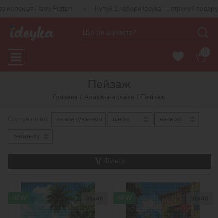
y Potter!
Купуй 2 набори Ideyka — отримуй подарунок-сюрприз!
0
Пейзаж
Головна
Алмазна мозаїка
Пейзаж
Сортувати по:
замовчуванням
ціною
назвою
рейтингу
Фільтр
NEW
NEW
30х40
30х40