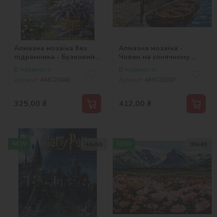
Алмазна мозаїка без
Алмазна мозаїка -
підрамника - Бузковий
Човен на сонячному
кошик ©art_selena_ua
березі ©art_selena_ua
В наявності
В наявності
Артикул:
AMC20448
Артикул:
AMO20387
325,00
₴
412,00
₴
NEW
NEW
40х50
30х40