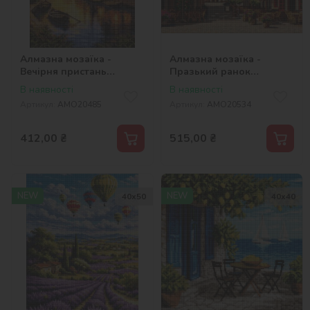
Алмазна мозаїка -
Алмазна мозаїка -
Вечірня пристань
Празький ранок
©art_selena_ua
©art_selena_ua
В наявності
В наявності
Артикул:
AMO20485
Артикул:
AMO20534
412,00
₴
515,00
₴
NEW
NEW
40х50
40х40