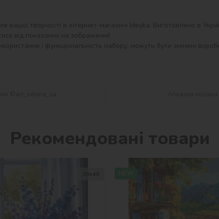
я вашої творчості в інтернет-магазині Ideyka. Виготовлено в Україн
ися від показаних на зображенні!

користання і функціональність набору, можуть бути змінені виробн
ями ©art_selena_ua
Алмазна мозаїка 
Рекомендовані товари
NEW
30х40