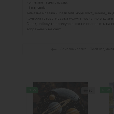
- зіп-пакети для стразів,

- інструкція.

Алмазна мозаїка - Маяк біля моря ©art_selena_ua дл
Кольори готової мозаїки можуть незначно відрізнят
Склад набору та аксесуарів, що не впливають на ви
зображених на сайті!
Алмазна мозаїка - Політ над хвил
NEW
NEW
40х50