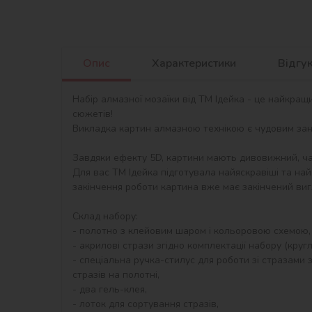
Опис
Характеристики
Відгу
Набір алмазної мозаїки від ТМ Ідейка - це найкращ
сюжетів!

Викладка картин алмазною технікою є чудовим занят
Завдяки ефекту 5D, картини мають дивовижний, ча
Для вас ТМ Ідейка підготувала найяскравіші та най
закінчення роботи картина вже має закінчений виг
Склад набору:

- полотно з клейовим шаром і кольоровою схемою,
- акрилові стрази згідно комплектації набору (круглі)
- спеціальна ручка-стилус для роботи зі стразами з
стразів на полотні,

- два гель-клея,

- лоток для сортування стразів,
