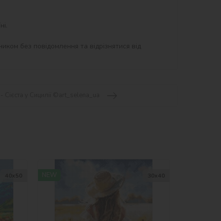
і.

иком без повідомлення та відрізнятися від 
- Сієста у Сицилії ©art_selena_ua
NEW
40х50
30х40