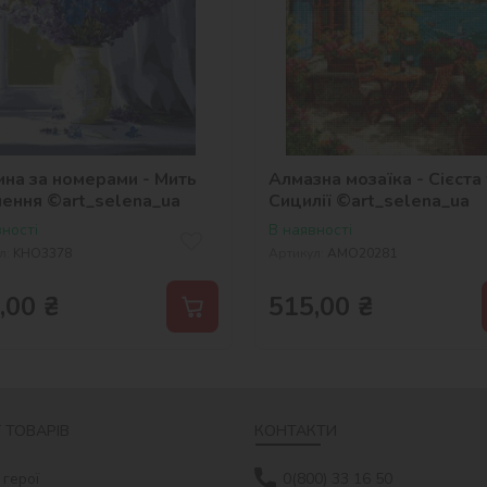
ина за номерами - Мить
Алмазна мозаїка - Сієста 
нення ©art_selena_ua
Сицилії ©art_selena_ua
ності
В наявності
л:
KHO3378
Артикул:
AMO20281
,00
₴
515,00
₴
 ТОВАРІВ
КОНТАКТИ
 герої
0(800) 33 16 50