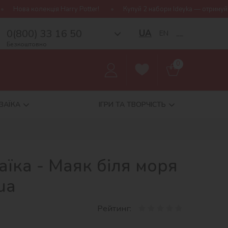
ry Potter!
Купуй 2 набори Ideyka — отримуй подарунок-сюрприз!
0(800) 33 16 50
UA
EN
__
Безкоштовно
0
ЗАЇКА
ІГРИ ТА ТВОРЧІСТЬ
їка - Маяк біля моря
ua
Рейтинг: