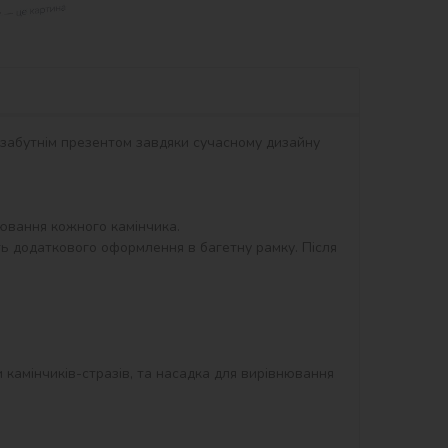
незабутнім презентом завдяки сучасному дизайну 
вання кожного камінчика.

ть додаткового оформлення в багетну рамку. Після 
и камінчиків-стразів, та насадка для вирівнювання 