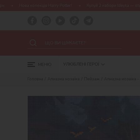
я Harry Potter!
Купуй 2 набори Ideyka — отримуй подарунок-сюр
УЛЮБЛЕНІ ГЕРОЇ
МЕНЮ
Головна
Алмазна мозаїка
Пейзаж
Алмазна мозаїка -