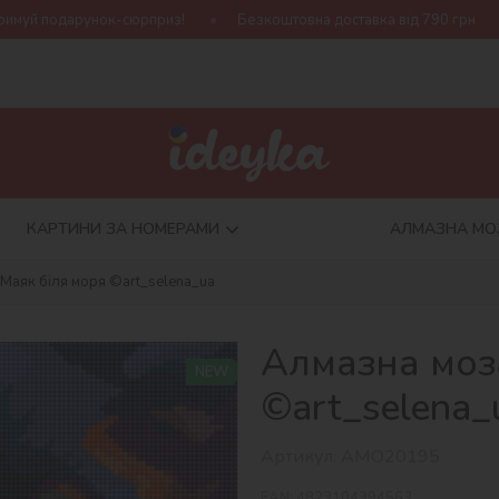
приз!
Безкоштовна доставка від 790 грн
Нова колекція Har
КАРТИНИ ЗА НОМЕРАМИ
АЛМАЗНА МО
 Маяк біля моря ©art_selena_ua
Алмазна моза
NEW
©art_selena_
Артикул:
AMO20195
EAN:
4823104394563