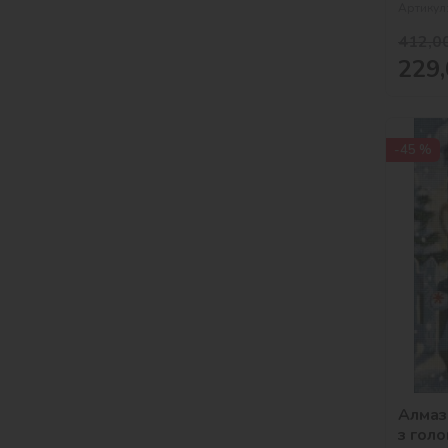
Артикул
412,0
229,
-45 %
Алмаз
з гол