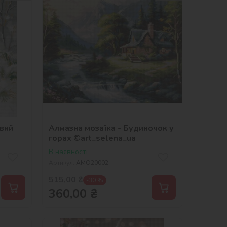
вий
Алмазна мозаїка - Будиночок у
горах ©art_selena_ua
В наявності
Артикул:
AMO20002
515,00
₴
-30 %
360,00
₴