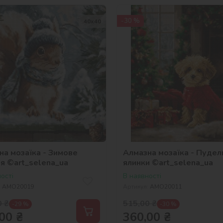
-30 %
40х40
на мозаїка - Зимове
Алмазна мозаїка - Пудел
ня ©art_selena_ua
ялинки ©art_selena_ua
ості
В наявності
:
AMO20019
Артикул:
AMO20011
0
₴
515,00
₴
-29 %
-30 %
00
₴
360,00
₴