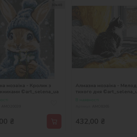
30х40
на мозаїка - Кролик з
Алмазна мозаїка - Мелод
іжниками ©art_selena_ua
тихого дня ©art_selena_
ості
В наявності
:
AMO20039
Артикул:
AMO8365
00
₴
432,00
₴