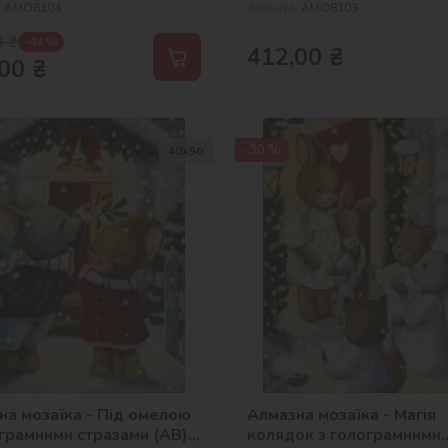
:
AMO8104
Артикул:
AMO8103
0
₴
-44 %
412,00
₴
00
₴
-30 %
40х50
на мозаїка - Під омелою
Алмазна мозаїка - Магія
ограмними стразами (AB)
колядок з голограмними