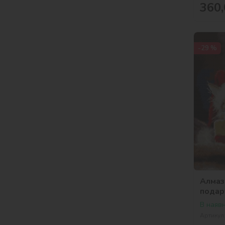
360,
-29 %
Алмазн
подар
В наявн
Артикул