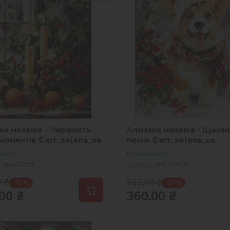
а мозаїка - Чарівність
Алмазна мозаїка - Щасли
 моментів ©art_selena_ua
песик ©art_selena_ua
ості
В наявності
:
AMO20013
Артикул:
AMO20014
0
₴
515,00
₴
-30 %
-30 %
00
₴
360,00
₴