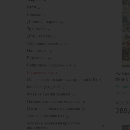
Тварини
Квіти
Пейзаж
Домашні тварини
Транспорт
Для інтер'єру
Абстракція і космос
Натюрморт
Персонажі
Репродукції художників
Різдвяні сюжети
Алмазн
тихих
Мозаїка з голограмними стразами (AB)
В наявн
Мозаїка для дітей
Артикул
Мозаїка без підрамника
Наліпки з алмазною мозаїкою
412,0
289,
Магніти з алмазною мозаїкою
Алмазна мозаїка міні
Алмазна мозаїка на круглому
підрамнику