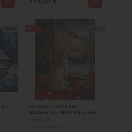
515,00
₴
-45 %
40х50
30х40
чні
Алмазна мозаїка без
підрамника - Мрійливе цуценя
©art_selena_ua
В наявності
Артикул:
AMC8116