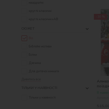
квадратнi
круглі класичні
-30 %
круглі класичні+AB
СЮЖЕТ
Всі
Біблійні мотиви
Білки
Дівчина
Для дитячої кімнати
Дивитись все
Алмаз
поїзд
ТІЛЬКИ У НАЯВНОСТІ
В наявн
Тільки у наявності
Артикул
515,0