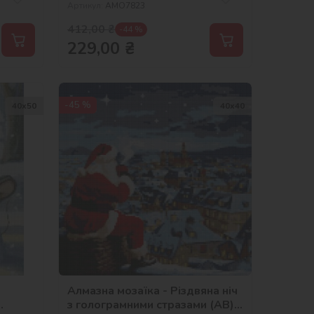
Артикул:
AMO7823
412,00
₴
-44 %
229,00
₴
-45 %
40х50
40х40
Алмазна мозаїка - Різдвяна ніч
з голограмними стразами (AB)