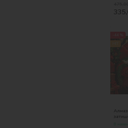
475,0
335,
-44 %
HIT
Алмаз
затиш
В наявн