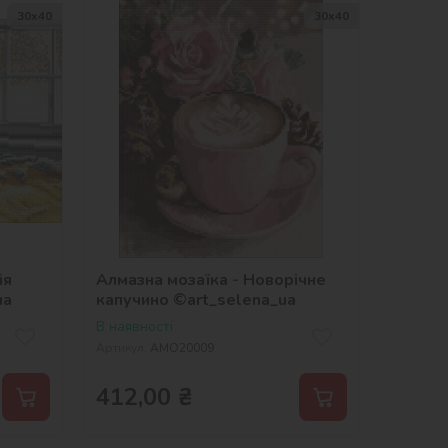
30х40
30х40
ія
Алмазна мозаїка - Новорічне
ua
капучино ©art_selena_ua
В наявності
Артикул:
AMO20009
412,00
₴