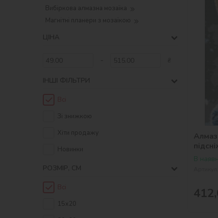
Вибіркова алмазна мозаїка
Магнітні планери з мозаїкою
ЦІНА
-
₴
ІНШІ ФІЛЬТРИ
Всі
Зі знижкою
Хіти продажу
Алмаз
підсн
Новинки
В наявн
РОЗМІР, СМ
Артикул
Всі
412,
15х20