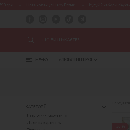
otter!
Купуй 2 набори Ideyka — отримуй подарунок-сюрприз!
УЛЮБЛЕНІ ГЕРОЇ
МЕНЮ
Сортувати
КАТЕГОРІЇ
Патріотичні сюжети
Люди на картині
-30 %