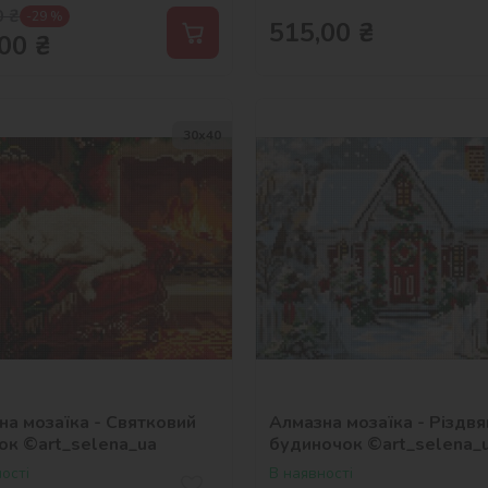
0
₴
-29 %
515,00
₴
00
₴
30х40
на мозаїка - Святковий
Алмазна мозаїка - Різдвя
ок ©art_selena_ua
будиночок ©art_selena_
ості
В наявності