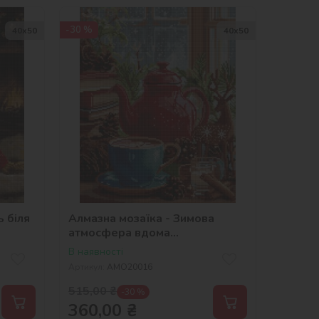
-30 %
40х50
40х50
ь біля
Алмазна мозаїка - Зимова
атмосфера вдома
©art_selena_ua
В наявності
Артикул:
AMO20016
515,00
₴
-30 %
360,00
₴