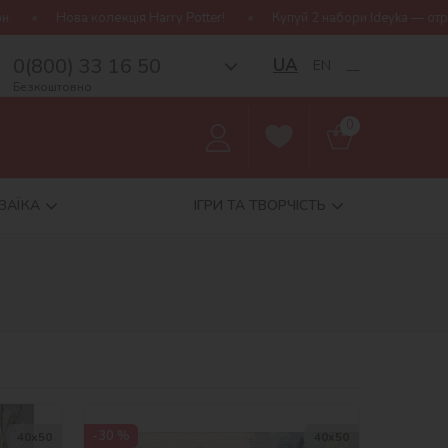
!
Купуй 2 набори Ideyka — отримуй подарунок-сюрприз!
Бе
0(800) 33 16 50
UA
EN
__
Безкоштовно
0
ЗАЇКА
ІГРИ ТА ТВОРЧІСТЬ
-30 %
40х50
40х50