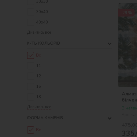
30х30
30х40
-29 %
40х40
Дивитись все
К-ТЬ КОЛЬОРIВ
Всі
11
12
16
Алмаз
18
білче
Дивитись все
В наявн
Артикул
ФОРМА КАМЕНІВ
475,0
Всі
335,