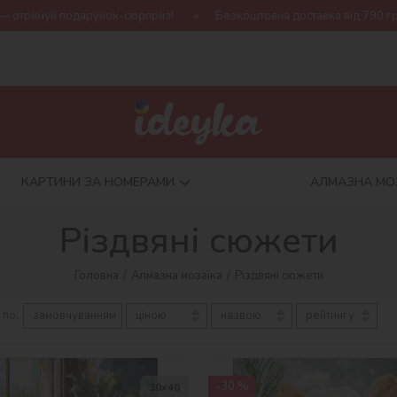
Безкоштовна доставка від 790 грн
Нова колекція Harry Potter
КАРТИНИ ЗА НОМЕРАМИ
АЛМАЗНА МО
Різдвяні сюжети
Головна
Алмазна мозаїка
Різдвяні сюжети
 по:
замовчуванням
ціною
назвою
рейтингу
-30 %
30х40