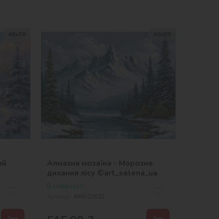
40х50
40х50
ий
Алмазна мозаїка - Морозне
дихання лісу ©art_selena_ua
В наявності
Артикул:
AMO20012