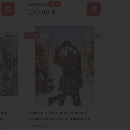
325,00
₴
-45 %
179,00
₴
-44 %
30х40
30х40
ний
Алмазна мозаїка - Зимова
ua
романтика з голограмними
стразами (AB) ©art_selena_ua
В наявності