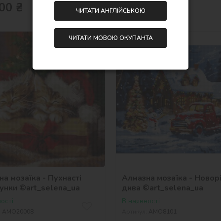
515,00
₴
00
₴
ЧИТАТИ АНГЛІЙСЬКОЮ
ЧИТАТИ МОВОЮ ОКУПАНТА
40х40
а мозаїка - Пухнасті
Алмазна мозаїка - Новорі
унки ©art_selena_ua
дива ©art_selena_ua
ості
В наявності
:
AMO20008
Артикул:
AMO8101