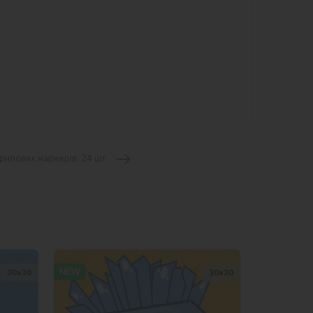
рилових маркерів, 24 шт
NEW
30х30
30х30