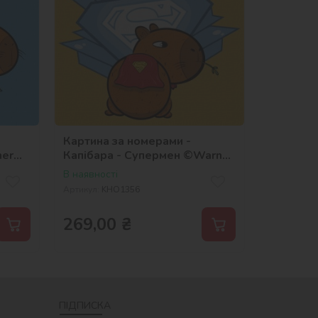
Картина за номерами -
ner
Капібара - Супермен ©Warner
Bros.
В наявності
Артикул:
KHO1356
269,00
₴
ПІДПИСКА