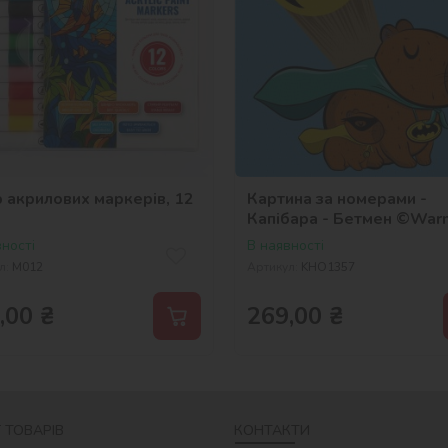
 акрилових маркерів, 12
Картина за номерами -
Капібара - Бетмен ©War
Bros.
ності
В наявності
л:
M012
Артикул:
KHO1357
,00
₴
269,00
₴
 ТОВАРІВ
КОНТАКТИ