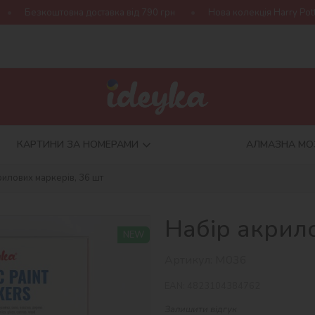
товна доставка від 790 грн
Нова колекція Harry Potter!
Ку
КАРТИНИ ЗА НОМЕРАМИ
АЛМАЗНА МО
рилових маркерів, 36 шт
Набір акрило
NEW
Артикул:
M036
EAN:
4823104384762
Залишити відгук