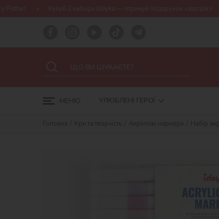
Купуй 2 набори Ideyka — отримуй подарунок-сюрприз!
Безкош
УЛЮБЛЕНІ ГЕРОЇ
МЕНЮ
Головна
Ігри та творчість
Акрилові маркери
Набір ак