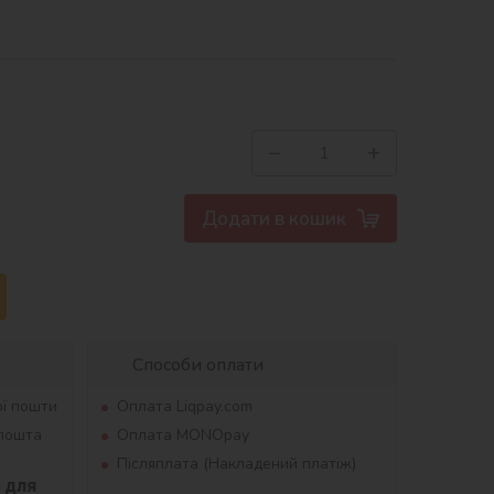
−
+
Додати в кошик
Способи оплати
ої пошти
Оплата Liqpay.com
рпошта
Оплата MONOpay
Післяплата (Накладений платіж)
для 