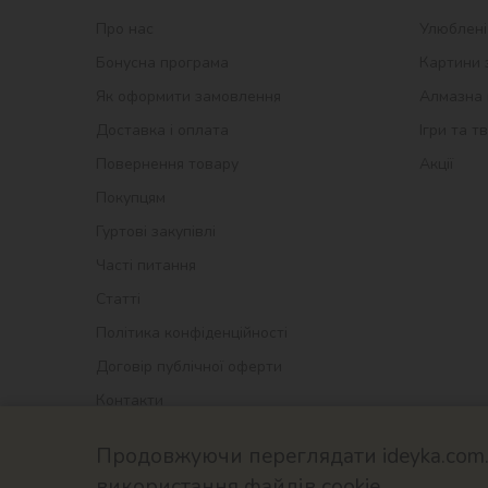
Про нас
Улюблені
Бонусна програма
Картини 
Як оформити замовлення
Алмазна 
Доставка і оплата
Ігри та т
Повернення товару
Акції
Покупцям
Гуртові закупівлі
Часті питання
Статті
Політика конфіденційності
Договір публічної оферти
Контакти
Продовжуючи переглядати ideyka.com.u
використання файлів cookie.