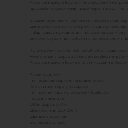
Акрилові маркери Ideyka — універсальний інструме
професійних художників і дизайнерів, так і для почат
Завдяки акриловим чорнилам на водній основі марк
швидко сохнуть, не мають різкого запаху та комфорт
Набір чудово підходить для малювання, скетчингу, 
використовувати для роботи по паперу, полотну, дер
Кулеподібний наконечник (bullet tip) із товщиною л
Якісна подача фарби забезпечує комфортну роботу 
Акрилові маркери Ideyka стануть чудовим вибором д
Характеристики:

Тип: акрилові маркери на водній основі

Кількість кольорів у наборі: 36

Тип наконечника: кулеподібний (bullet tip)

Товщина лінії: 2 мм

Об’єм фарби: 5–8 мл

Довжина лінії: 150–200 м

Швидке висихання

Без різкого запаху
