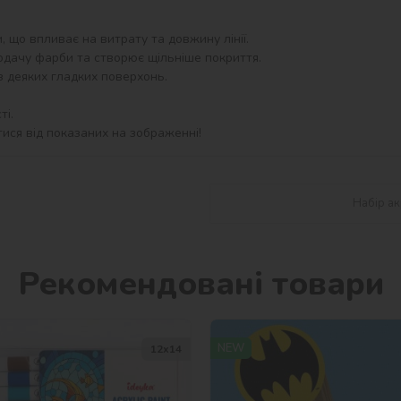
 що впливає на витрату та довжину лінії.

одачу фарби та створює щільніше покриття.

з деяких гладких поверхонь.

і.

тися від показаних на зображенні!
Набір ак
Рекомендовані товари
NEW
12х14