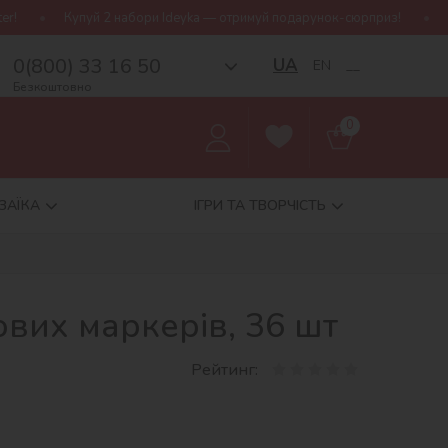
пуй 2 набори Ideyka — отримуй подарунок-сюрприз!
Безкоштовна
0(800) 33 16 50
UA
EN
__
Безкоштовно
0
ЗАЇКА
ІГРИ ТА ТВОРЧІСТЬ
вих маркерів, 36 шт
Рейтинг: