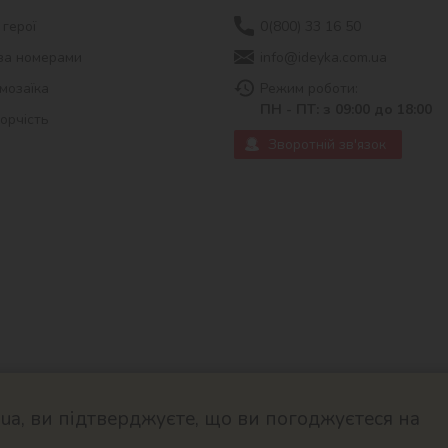
 герої
0(800) 33 16 50
за номерами
info@ideyka.com.ua
мозаїка
Режим роботи:
ПН - ПТ: з 09:00 до 18:00
ворчість
Зворотній зв'язок
a, ви підтверджуєте, що ви погоджуєтеся на
© 2026
Розроблено в ok-cms.c