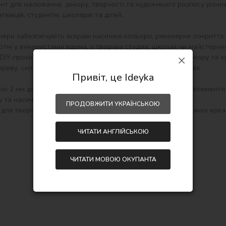
нт для малювання, декору, творчості та художнього розпису різних
ківців, студентів, школярів та дітей.

ери забезпечують яскраві насичені кольори, рівномірне покриття т
ні у використанні вдома, у творчих студіях, школах чи майстернях.
DIY-проєктів, кастомізації речей, оформлення листівок, декору та
еву, склу, кераміці, порцеляні, каменю та інших поверхнях.

Привіт, це Ideyka
інії 2 мм дозволяє створювати чіткі контури, деталізовані елемент
та насичений колір без розводів.

ПРОДОВЖИТИ УКРАЇНСЬКОЮ
ля творчості, навчання, декорування та реалізації будь-яких креат
ЧИТАТИ АНГЛІЙСЬКОЮ
ЧИТАТИ МОВОЮ ОКУПАНТА