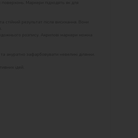
 поверхонь. Маркери підходять як для 
а стійкий результат після висихання. Вони 


 художнього розпису. Акрилові маркери можна 
и та акуратно зафарбовувати невеликі ділянки. 
ивних ідей.
