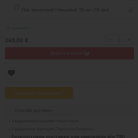
Лак акриловий глянцевий, 50 мл (76 грн)
В наявності
−
+
269,00
₴
Додати в кошик
Знайшли дешевше?
Способи доставки
У відділення/поштомат Нової пошти
У відділення Укрпошти (Укрпошта Експрес)
Безкоштовна доставка для замовлень від 790 