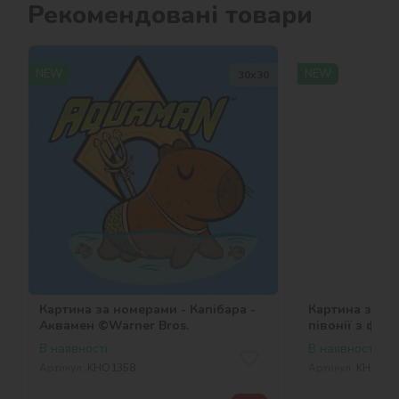
Рекомендовані товари
NEW
NEW
30х30
Картина за номерами - Капібара -
Картина за но
Аквамен ©Warner Bros.
півонії з фар
©art_selena_u
В наявності
В наявності
Артикул:
KHO1358
Артикул:
KHO335