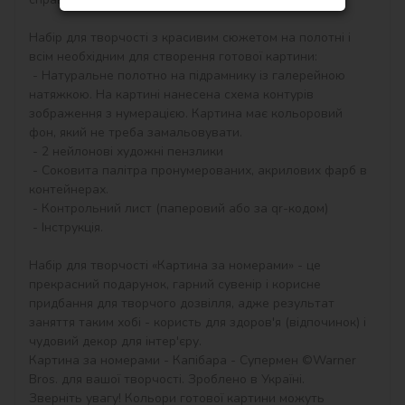
Набір для творчості з красивим сюжетом на полотні і 
всім необхідним для створення готової картини:

 - Натуральне полотно на підрамнику із галерейною 
натяжкою. На картині нанесена схема контурів 
зображення з нумерацією. Картина має кольоровий 
фон, який не треба замальовувати.

 - 2 нейлонові художні пензлики

 - Соковита палітра пронумерованих, акрилових фарб в 
контейнерах.

 - Контрольний лист (паперовий або за qr-кодом)

 - Інструкція.

Набір для творчості «Картина за номерами» - це 
прекрасний подарунок, гарний сувенір і корисне 
придбання для творчого дозвілля, адже результат 
заняття таким хобі - користь для здоров'я (відпочинок) і 
чудовий декор для інтер'єру.

Картина за номерами - Капібара - Супермен ©Warner 
Bros. для вашої творчості. Зроблено в Україні.

Зверніть увагу! Кольори готової картини можуть 