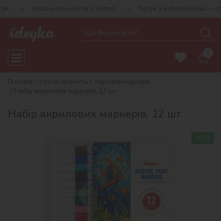
ова колекція Harry Potter!
Купуй 2 набори Ideyka — отримуй под
0
Головна
Ігри та творчість
Акрилові маркери
Набір акрилових маркерів, 12 шт
Набір акрилових маркерів, 12 шт
NEW