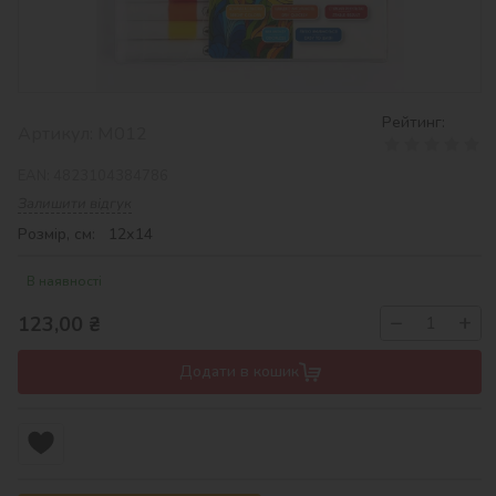
Рейтинг:
Артикул:
M012
EAN:
4823104384786
Залишити відгук
Розмір, см: 12х14
В наявності
−
+
123,00
₴
Додати в кошик