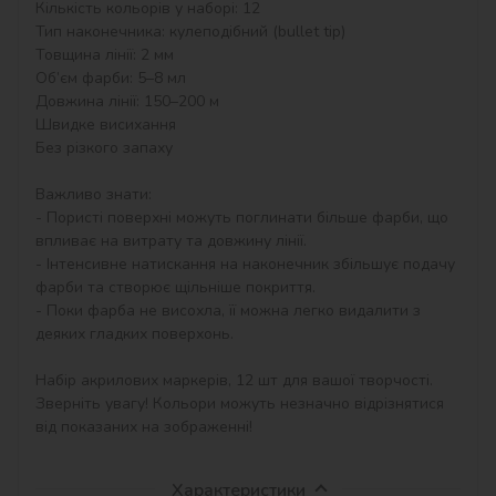
Кількість кольорів у наборі: 12

Тип наконечника: кулеподібний (bullet tip)

Товщина лінії: 2 мм

Об’єм фарби: 5–8 мл

Довжина лінії: 150–200 м

Швидке висихання

Без різкого запаху

Важливо знати:

- Пористі поверхні можуть поглинати більше фарби, що 
впливає на витрату та довжину лінії.

- Інтенсивне натискання на наконечник збільшує подачу 
фарби та створює щільніше покриття.

- Поки фарба не висохла, її можна легко видалити з 
деяких гладких поверхонь.

Набір акрилових маркерів, 12 шт для вашої творчості.

Зверніть увагу! Кольори можуть незначно відрізнятися 
від показаних на зображенні!
Характеристики