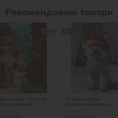
Рекомендовані товари
NEW
30х40
зна мозаїка - Сходи до
Алмазна мозаїка -
 ©art_selena_ua
Французький настрій
©art_selena_ua
ності
В наявності
л:
AMO20388
Артикул:
AMO20251