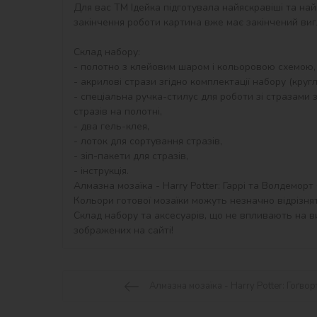
Для вас ТМ Ідейка підготувала найяскравіші та най
закінчення роботи картина вже має закінчений виг
Склад набору:

- полотно з клейовим шаром і кольоровою схемою,
- акрилові стрази згідно комплектації набору (круглі)
- спеціальна ручка-стилус для роботи зі стразами з
стразів на полотні,

- два гель-клея,

- лоток для сортування стразів,

- зіп-пакети для стразів,

- інструкція.

Алмазна мозаїка - Harry Potter: Гаррі та Волдеморт 
Кольори готової мозаїки можуть незначно відрізнят
Склад набору та аксесуарів, що не впливають на ви
зображених на сайті!
Алмазна мозаїка - Harry Potter: Гоґво