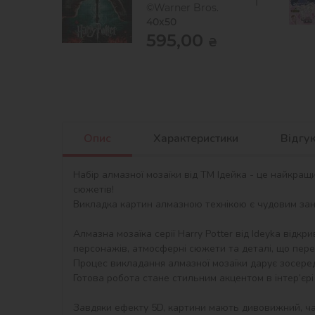
©Warner Bros.
40х50
595,00
₴
Опис
Характеристики
Відгу
Набір алмазної мозаїки від ТМ Ідейка - це найкращ
сюжетів!

Викладка картин алмазною технікою є чудовим занят
Алмазна мозаїка серії Harry Potter від Ideyka відкр
персонажів, атмосферні сюжети та деталі, що перед
Процес викладання алмазної мозаїки дарує зосеред
Готова робота стане стильним акцентом в інтер’єрі 
Завдяки ефекту 5D, картини мають дивовижний, ча