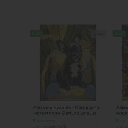
NEW
NEW
30х40
Алмазна мозаїка - Комфорт з
Алма
характером ©art_selena_ua
моря
В наявності
В наяв
Артикул:
AMO20095
Артику