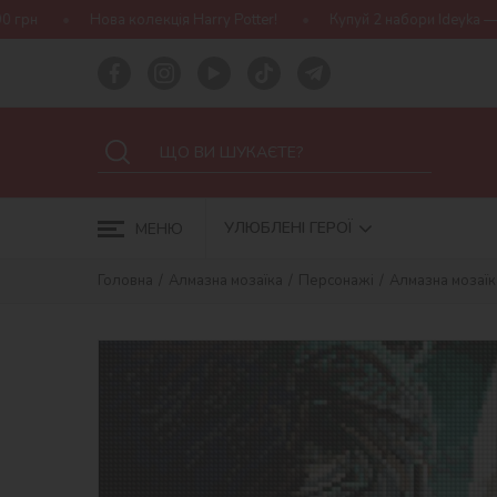
кція Harry Potter!
Купуй 2 набори Ideyka — отримуй подарунок-с
УЛЮБЛЕНІ ГЕРОЇ
МЕНЮ
Головна
Алмазна мозаїка
Персонажі
Алмазна мозаїка