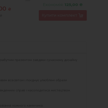
Економія:
125,00 ₴
,00
₴
₴
незабутнім презентом завдяки сучасному дизайну 
ьтовим всесвітом і поєднує улюблені образи 
якденних справ і насолодитися мистецтвом. 
вання кожного камінчика.
