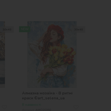
NEW
30х40
30х40
Алмазна мозаїка - В ритмі
краси ©art_selena_ua
В наявності
Артикул:
AMO20392