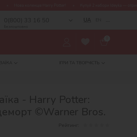
arry Potter!
Купуй 2 набори Ideyka — отримуй подарунок-сюрпри
0(800) 33 16 50
UA
EN
__
Безкоштовно
0
ЗАЇКА
ІГРИ ТА ТВОРЧІСТЬ
ка - Harry Potter:
деморт ©Warner Bros.
Рейтинг: