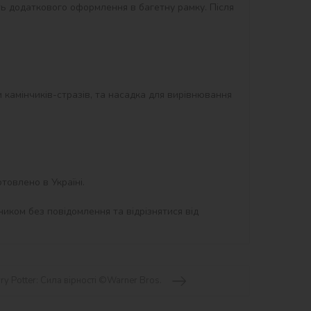
ть додаткового оформлення в багетну рамку. Після 
и камінчиків-стразів, та насадка для вирівнювання 
товлено в Україні.

иком без повідомлення та відрізнятися від 
ry Potter: Сила вірності ©Warner Bros.