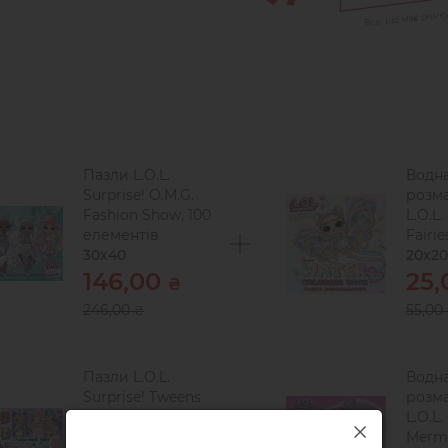
Пазли L.O.L.
Водн
Surprise! O.M.G.
розма
Fashion Show, 100
L.O.L.
елементів
Fairie
30х40
20х20
146,00
25
₴
246,00
55,00
₴
Пазли L.O.L.
Водн
Surprise! Tweens
розма
Collection, 100
L.O.L.
елементів
Merm