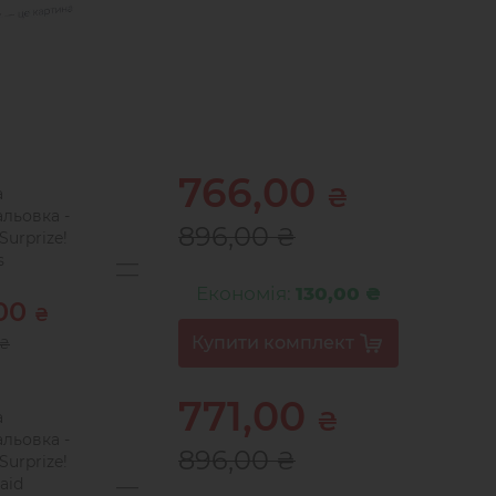
766,00
₴
а
льовка -
896,00
₴
 Surprize!
s
Економія:
130,00 ₴
,00
₴
₴
771,00
₴
а
льовка -
896,00
₴
 Surprize!
aid