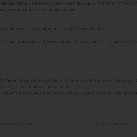
гарніші набори алмазної мозаїки на підрамнику, котрі не потребую
ляд і готова прикрашати вашу оселю.

 яке оформлено на підрамник галерейним способом,

,

 м’яким тримачем та 3 додаткових насадки для нього: для 3-х і 9-т
©Warner Bros. для вашої творчості в інтернет-магазині Ideyka. Виго
ися від показаних на зображенні!

користання і функціональність набору, можуть бути змінені виробн
ртс вдень ©Warner Bros.
Алмазна мозаїка - Har