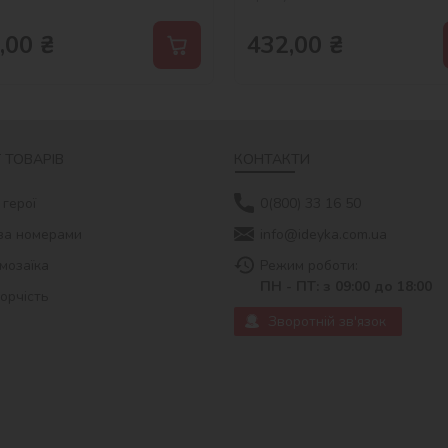
,00
₴
432,00
₴
 ТОВАРІВ
КОНТАКТИ
 герої
0(800) 33 16 50
за номерами
info@ideyka.com.ua
мозаїка
Режим роботи:
ПН - ПТ: з 09:00 до 18:00
ворчість
Зворотній зв'язок