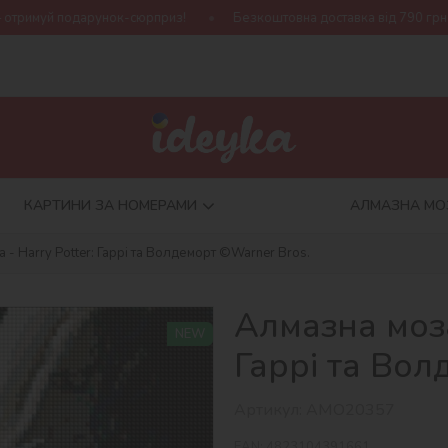
юрприз!
Безкоштовна доставка від 790 грн
Нова колекція H
КАРТИНИ ЗА НОМЕРАМИ
АЛМАЗНА МО
 - Harry Potter: Гаррі та Волдеморт ©Warner Bros.
Алмазна мозаї
NEW
Гаррі та Вол
Артикул:
AMO20357
EAN:
4823104391661