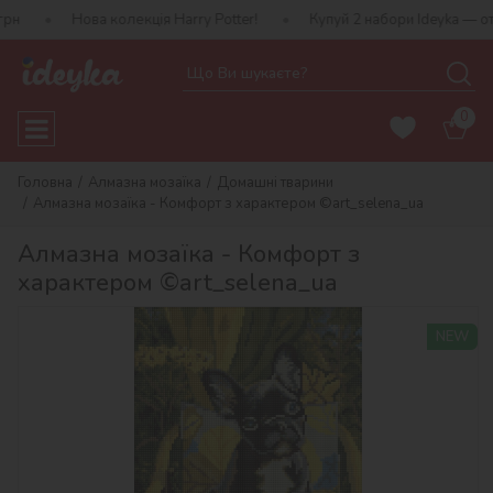
ова колекція Harry Potter!
Купуй 2 набори Ideyka — отримуй пода
0
Головна
Алмазна мозаїка
Домашні тварини
Алмазна мозаїка - Комфорт з характером ©art_selena_ua
Алмазна мозаїка - Комфорт з
характером ©art_selena_ua
NEW