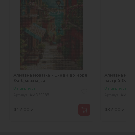
Алмазна мозаїка - Сходи до моря
Алмазна моза
©art_selena_ua
настрій ©art_
В наявності
В наявності
Артикул:
AMO20388
Артикул:
AMO202
412,00
₴
432,00
₴