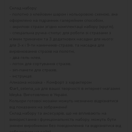
Склад набору:

- полотно з клейовим шаром і кольоровою схемою, яке 
оформлено на підрамник галерейним способом,

- акрилові стрази згідно комплектації набору (круглі),

- спеціальна ручка-стилус для роботи зі стразами з 
м’яким тримачем та 3 додаткових насадки для нього: 
для 3-х і 9-ти камінчиків-стразів, та насадка для 
вирівнювання стразів на полотні,

- два гель-клея,

- лоток для сортування стразів,

- зіп-пакети для стразів,

- інструкція.

Алмазна мозаїка - Комфорт з характером 
©art_selena_ua для вашої творчості в інтернет-магазині 
Ideyka. Виготовлено в Україні.

Кольори готової мозаїки можуть незначно відрізнятися 
від показаних на зображенні!

Склад набору та аксесуарів, що не впливають на 
використання і функціональність набору, можуть бути 
змінені виробником без повідомлення та відрізнятися від 
зображених на сайті!