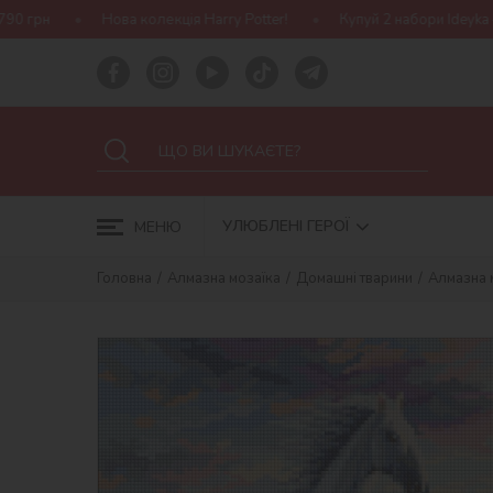
ва колекція Harry Potter!
Купуй 2 набори Ideyka — отримуй пода
УЛЮБЛЕНІ ГЕРОЇ
МЕНЮ
Головна
Алмазна мозаїка
Домашні тварини
Алмазна 