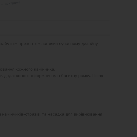
незабутнім презентом завдяки сучасному дизайну 
вання кожного камінчика.

ть додаткового оформлення в багетну рамку. Після 
и камінчиків-стразів, та насадка для вирівнювання 