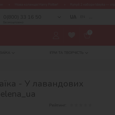
лекція Harry Potter!
Купуй 2 набори Ideyka — отримуй подарунок
0(800) 33 16 50
UA
EN
__
Безкоштовно
0
ЗАЇКА
ІГРИ ТА ТВОРЧІСТЬ
аїка - У лавандових
elena_ua
Рейтинг: