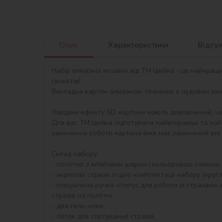
Опис
Характеристики
Відгу
Набір алмазної мозаїки від ТМ Ідейка - це найкращ
сюжетів!

Викладка картин алмазною технікою є чудовим занят
Завдяки ефекту 5D, картини мають дивовижний, ча
Для вас ТМ Ідейка підготувала найяскравіші та най
закінчення роботи картина вже має закінчений виг
Склад набору:

- полотно з клейовим шаром і кольоровою схемою,
- акрилові стрази згідно комплектації набору (круглі)
- спеціальна ручка-стилус для роботи зі стразами з
стразів на полотні,

- два гель-клея,

- лоток для сортування стразів,
