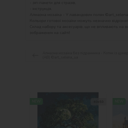
- зіп-пакети для стразів,

- інструкція.

Алмазна мозаїка - У лавандових полях ©art_selena_u
Кольори готової мозаїки можуть незначно відрізнят
Склад набору та аксесуарів, що не впливають на ви
зображених на сайті!
Алмазна мозаїка без підрамника - Котик із цук
(AB) ©art_selena_ua
NEW
NEW
40х50