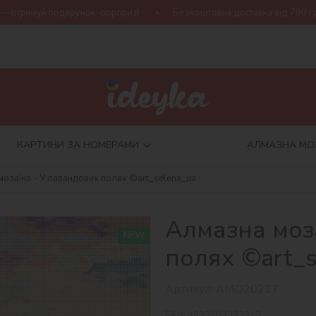
рунок-сюрприз!
Безкоштовна доставка від 790 грн
Нова ко
КАРТИНИ ЗА НОМЕРАМИ
АЛМАЗНА МО
мозаїка - У лавандових полях ©art_selena_ua
Алмазна моз
NEW
полях ©art_s
Артикул:
AMO20227
EAN:
4823104393313