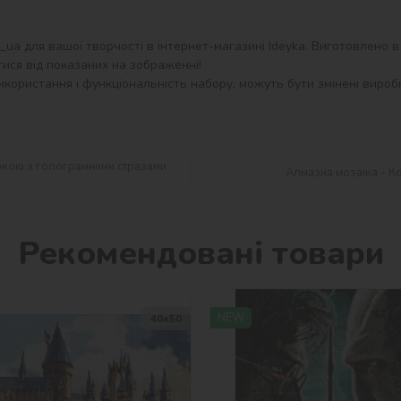
a для вашої творчості в інтернет-магазині Ideyka. Виготовлено в У
ися від показаних на зображенні!

користання і функціональність набору, можуть бути змінені виробн
еркою з голограмними стразами
Алмазна мозаїка - К
Рекомендовані товари
NEW
40х50