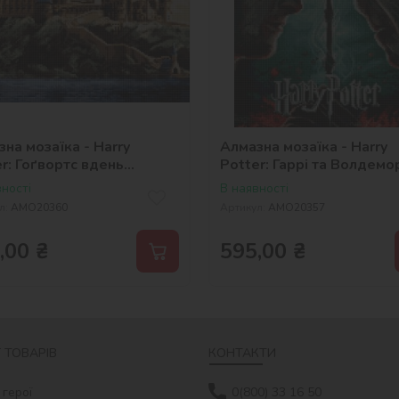
на мозаїка - Harry
Алмазна мозаїка - Harry
r: Гоґвортс вдень
Potter: Гаррі та Волдемо
ner Bros.
©Warner Bros.
ності
В наявності
л:
AMO20360
Артикул:
AMO20357
,00
₴
595,00
₴
 ТОВАРІВ
КОНТАКТИ
 герої
0(800) 33 16 50