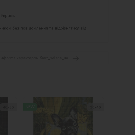
країні.

иком без повідомлення та відрізнятися від 
омфорт з характером ©art_selena_ua
NEW
40х50
30х40