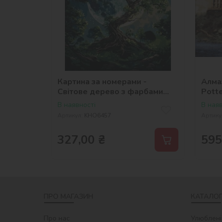
Картина за номерами -
Алмаз
Світове дерево з фарбами
Potte
металік ©art_selena_ua
©War
В наявності
В наяв
Артикул:
KHO6457
Артику
327,00
₴
595
ПРО МАГАЗИН
КАТАЛОГ
Про нас
Улюблені