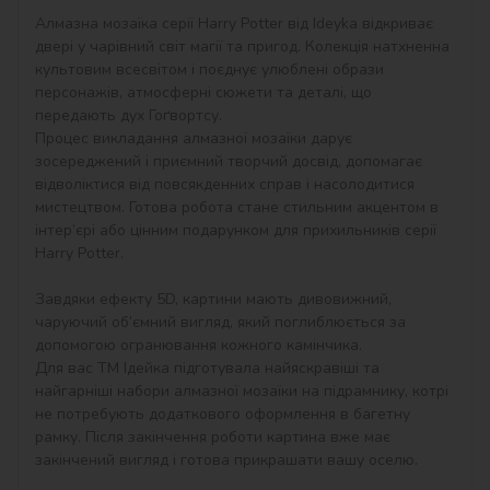
Алмазна мозаїка серії Harry Potter від Ideyka відкриває 
двері у чарівний світ магії та пригод. Колекція натхненна 
культовим всесвітом і поєднує улюблені образи 
персонажів, атмосферні сюжети та деталі, що 
передають дух Гоґвортсу.

Процес викладання алмазної мозаїки дарує 
зосереджений і приємний творчий досвід, допомагає 
відволіктися від повсякденних справ і насолодитися 
мистецтвом. Готова робота стане стильним акцентом в 
інтер’єрі або цінним подарунком для прихильників серії 
Harry Potter.

Завдяки ефекту 5D, картини мають дивовижний, 
чаруючий об’ємний вигляд, який поглиблюється за 
допомогою огранювання кожного камінчика.

Для вас ТМ Ідейка підготувала найяскравіші та 
найгарніші набори алмазної мозаїки на підрамнику, котрі 
не потребують додаткового оформлення в багетну 
рамку. Після закінчення роботи картина вже має 
закінчений вигляд і готова прикрашати вашу оселю.
