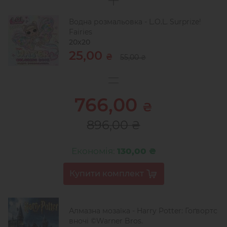
Водна розмальовка - L.O.L. Surprize!
Fairies
20х20
25,00
₴
55,00
₴
766,00
₴
896,00
₴
Економія:
130,00 ₴
Алмазна мозаїка - Harry Potter: Гоґвортс
вночі ©Warner Bros.