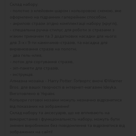
Склад набору:

- полотно з клейовим шаром і кольоровою схемою, яке 
оформлено на підрамник галерейним способом,

- акрилові стрази згідно комплектації набору (круглі),

- спеціальна ручка-стилус для роботи зі стразами з 
м’яким тримачем та 3 додаткових насадки для нього: 
для 3-х і 9-ти камінчиків-стразів, та насадка для 
вирівнювання стразів на полотні,

- два гель-клея,

- лоток для сортування стразів,

- зіп-пакети для стразів,

- інструкція.

Алмазна мозаїка - Harry Potter: Гоґвортс вночі ©Warner 
Bros. для вашої творчості в інтернет-магазині Ideyka. 
Виготовлено в Україні.

Кольори готової мозаїки можуть незначно відрізнятися 
від показаних на зображенні!

Склад набору та аксесуарів, що не впливають на 
використання і функціональність набору, можуть бути 
змінені виробником без повідомлення та відрізнятися від 
зображених на сайті!