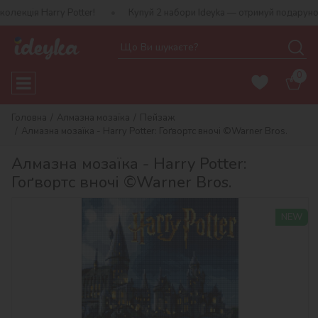
arry Potter!
Купуй 2 набори Ideyka — отримуй подарунок-сюрприз
0
Головна
Алмазна мозаїка
Пейзаж
Алмазна мозаїка - Harry Potter: Гоґвортс вночі ©Warner Bros.
Алмазна мозаїка - Harry Potter:
Гоґвортс вночі ©Warner Bros.
NEW