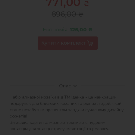
771,00
₴
896,00
₴
Економія:
125,00 ₴
Опис
Набір алмазної мозаїки від ТМ Ідейка - це найкращий 
подарунок для близьких, коханих та рідних людей, який 
стане незабутнім презентом завдяки сучасному дизайну 
сюжетів!

Викладка картин алмазною технікою є чудовим 
заняттям для зняття стресу, медитації та релаксу.
