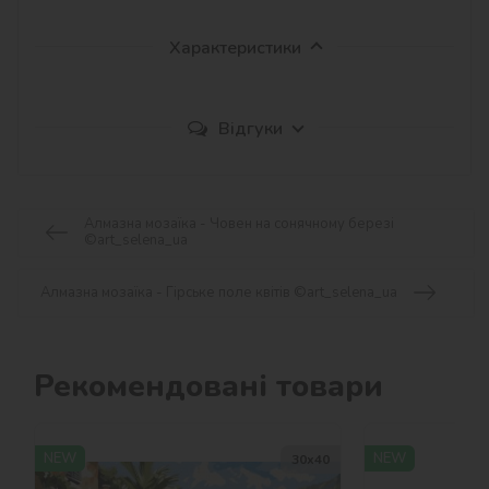
Характеристики
Відгуки
Алмазна мозаїка - Човен на сонячному березі
©art_selena_ua
Алмазна мозаїка - Гірське поле квітів ©art_selena_ua
Рекомендовані товари
NEW
NEW
30х40