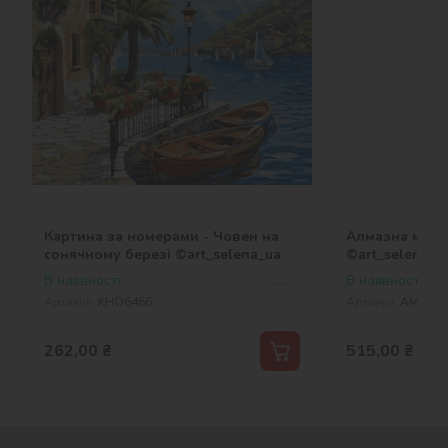
Картина за номерами - Човен на
Алмазна моза
сонячному березі ©art_selena_ua
©art_selena_u
В наявності
В наявності
Артикул:
KHO6466
Артикул:
AMO202
262,00
₴
515,00
₴