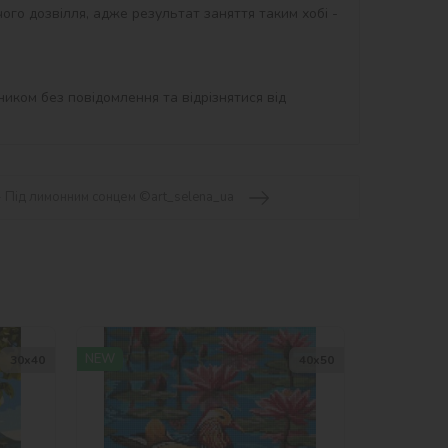
ого дозвілля, адже результат заняття таким хобі - 
иком без повідомлення та відрізнятися від 
- Під лимонним сонцем ©art_selena_ua
NEW
30х40
40х50