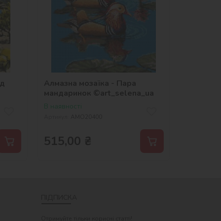
ід
Алмазна мозаїка - Пара
мандаринок ©art_selena_ua
В наявності
Артикул:
AMO20400
515,00
₴
ПІДПИСКА
Отримуйте тільки корисні статті!