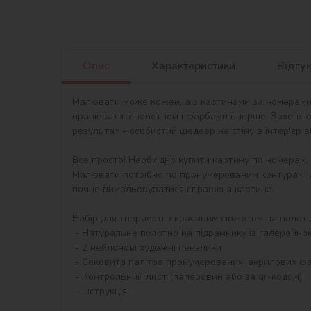
Опис
Характеристики
Відгу
Малювати може кожен, а з картинами за номерами в
працювати з полотном і фарбами вперше. Захоплю
результат - особистий шедевр на стіну в інтер'єр 
Все просто! Необхідно купити картину по номерам,
Малювати потрібно по пронумерованим контурам, я
почне вимальовуватися справжня картина.

Набір для творчості з красивим сюжетом на полотні 
 - Натуральне полотно на підрамнику із галерейною натяжкою. На картині нанесена схема контурів зображення з нумерацією

 - 2 нейлонові художні пензлики

 - Соковита палітра пронумерованих, акрилових фарб в контейнерах.

 - Контрольний лист (паперовий або за qr-кодом)

 - Інструкція.
