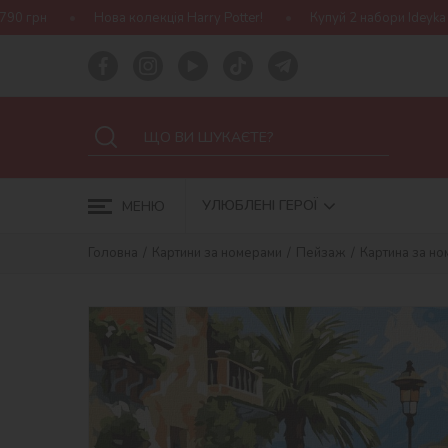
а колекція Harry Potter!
Купуй 2 набори Ideyka — отримуй подар
УЛЮБЛЕНІ ГЕРОЇ
МЕНЮ
Головна
Картини за номерами
Пейзаж
Картина за но