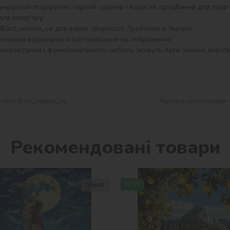
екрасний подарунок, гарний сувенір і корисне придбання для творч
я інтер'єру.

art_selena_ua для вашої творчості. Зроблено в Україні.

значно відрізнятися від показаних на зображенні!

користання і функціональність набору, можуть бути змінені виробн
илями ©art_selena_ua
Картина за номерами 
Рекомендовані товари
NEW
30х40