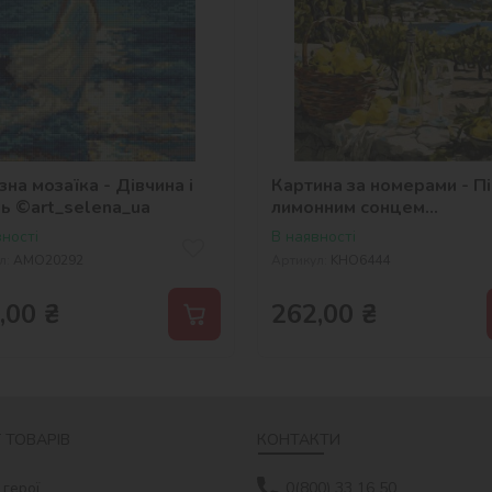
на мозаїка - Дівчина і
Картина за номерами - П
ць ©art_selena_ua
лимонним сонцем
©art_selena_ua
ності
В наявності
л:
AMO20292
Артикул:
KHO6444
,00
₴
262,00
₴
 ТОВАРІВ
КОНТАКТИ
 герої
0(800) 33 16 50