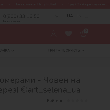
екція Harry Potter!
Купуй 2 набори Ideyka — отримуй подарунок-
0(800) 33 16 50
UA
EN
__
Безкоштовно
0
ЗАЇКА
ІГРИ ТА ТВОРЧІСТЬ
номерами - Човен на
резі ©art_selena_ua
Рейтинг: