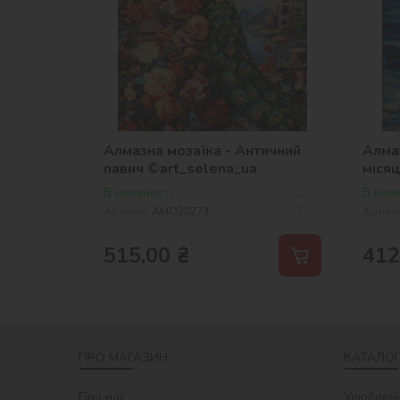
Алмазна мозаїка - Античний
Алмаз
павич ©art_selena_ua
міся
В наявності
В наяв
Артикул:
AMO20273
Артику
515,00
₴
412
ПРО МАГАЗИН
КАТАЛОГ
Про нас
Улюблені