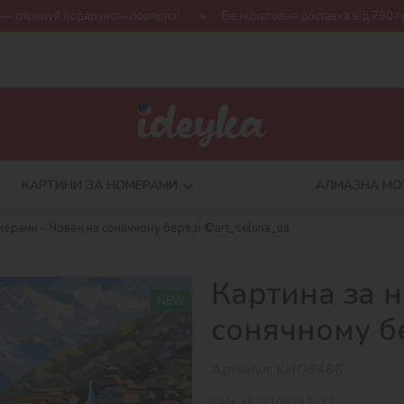
унок-сюрприз!
Безкоштовна доставка від 790 грн
Нова кол
КАРТИНИ ЗА НОМЕРАМИ
АЛМАЗНА МО
мерами - Човен на сонячному березі ©art_selena_ua
Картина за 
NEW
сонячному бе
Артикул:
KHO6466
EAN:
4823104393573