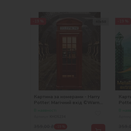
-19 %
-19 %
40х50
Картина за номерами - Harry
Карти
Potter: Магічний вхід ©Warner
Potte
Bros.
фарб
В наявності
В наяв
©War
Артикул:
KHO5234
Артику
359,00
₴
359,
-19 %