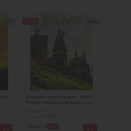
-19 %
40х50
40х50
rry
Картина за номерами - Harry
Potter: Пейзаж Гоґвортсу з
фарбами металік ©Warner
В наявності
Bros.
Артикул:
KHO5232
359,00
₴
-19 %