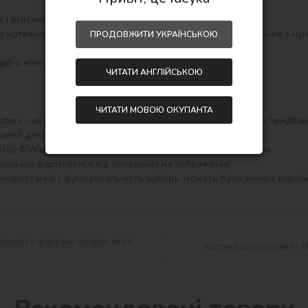
і всім необхідним для створення готової картини:

ПРОДОВЖИТИ УКРАЇНСЬКОЮ
ЧИТАТИ АНГЛІЙСЬКОЮ
ЧИТАТИ МОВОЮ ОКУПАНТА
tter» - це прекрасний подарунок, гарний сувенір і корисне придба
овий декор для інтер'єру.

тсу ©Warner Bros. для вашої творчості. Зроблено в Україні.

значно відрізнятися від показаних на зображенні!

користання і функціональність набору, можуть бути змінені виробн
лдеморт з фарбами металік extra
Картина за номерами - H