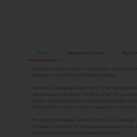
Опис
Характеристики
Відгу
Малювати може кожен, а з картинами за номерами в
працювати з полотном і фарбами вперше.

Картина за номерами серії Harry Potter від Ideyka 
персонажів, атмосферні сюжети та деталі, що перед
Процес створення картини за номерами дарує зосер
Готова робота стане стильним акцентом в інтер’єрі 
Все просто! Необхідно купити картину по номерам,
Малювати потрібно по пронумерованим контурам, я
почне вимальовуватися справжня картина.
