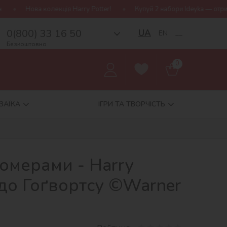
Harry Potter!
Купуй 2 набори Ideyka — отримуй подарунок-сюрпри
0(800) 33 16 50
UA
EN
__
Безкоштовно
0
ЗАЇКА
ІГРИ ТА ТВОРЧІСТЬ
омерами - Harry
т до Гоґвортсу ©Warner