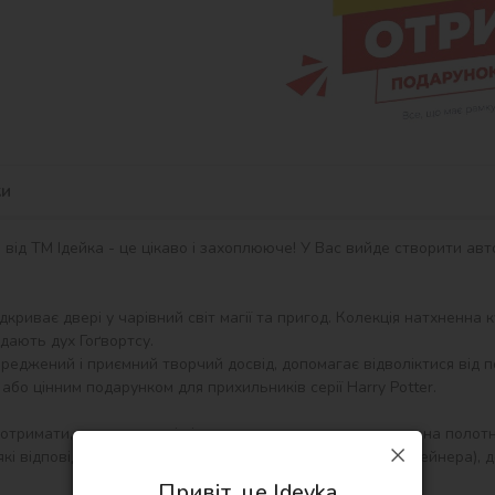
ки
ід ТМ Ідейка - це цікаво і захоплююче! У Вас вийде створити авт
відкриває двері у чарівний світ магії та пригод. Колекція натхненна
ають дух Гоґвортсу.

еджений і приємний творчий досвід, допомагає відволіктися від п
або цінним подарунком для прихильників серії Harry Potter.

 отримати, розпакувати і відразу можна починати писати на полот
кі відповідають кольору фарби (номер на кришечці контейнера), д
Привіт, це Ideyka