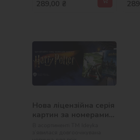
289,00
₴
289
Нова ліцензійна серія
картин за номерами
Harry Potter від Ideyka
В асортименті ТМ Ideyka
з’явилася довгоочікувана
новинка для всіх