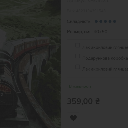
Артикул:
KHO5231
EAN:
4823104391548
Складність:
Розмір, см: 40х50
Лак акриловий глянцев
Подарункова коробка д
Лак акриловий глянцев
В наявності
359,00
₴