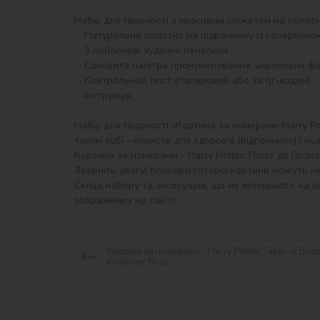
Набір для творчості з красивим сюжетом на полотні 
 - Натуральне полотно на підрамнику із галерейною натяжкою. На картині нанесена схема контурів зображення з нумерацією

 - 3 нейлонові художні пензлики

 - Соковита палітра пронумерованих, акрилових фарб в контейнерах.

 - Контрольний лист (паперовий або за qr-кодом)

 - Інструкція.

Набір для творчості «Картина за номерами Harry Po
таким хобі - користь для здоров'я (відпочинок) і чуд
Картина за номерами - Harry Potter: Політ до Гоґвор
Зверніть увагу! Кольори готової картини можуть не
Склад набору та аксесуарів, що не впливають на ви
зображених на сайті!
Картина за номерами - Harry Potter: Гаррі та Во
©Warner Bros.