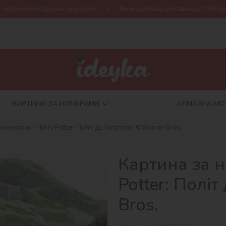
юрприз!
Безкоштовна доставка від 790 грн
Нова колекція 
КАРТИНИ ЗА НОМЕРАМИ
АЛМАЗНА МО
номерами - Harry Potter: Політ до Гоґвортсу ©Warner Bros.
Картина за н
Potter: Полі
Bros.