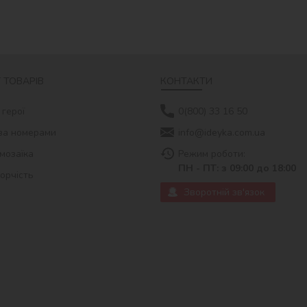
 ТОВАРІВ
КОНТАКТИ
 герої
0(800) 33 16 50
за номерами
info@ideyka.com.ua
мозаїка
Режим роботи:
ПН - ПТ: з 09:00 до 18:00
ворчість
Зворотній зв'язок