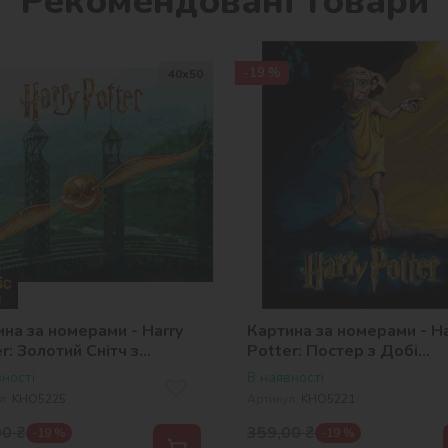
Рекомендовані товари
-19 %
40х50
на за номерами - Harry
Картина за номерами - Ha
r: Золотий Снітч з
Potter: Постер з Добі
ами металік extra
©Warner Bros.
ності
В наявності
ner Bros.
л:
KHO5225
Артикул:
KHO5221
00
₴
359,00
₴
-19 %
-19 %