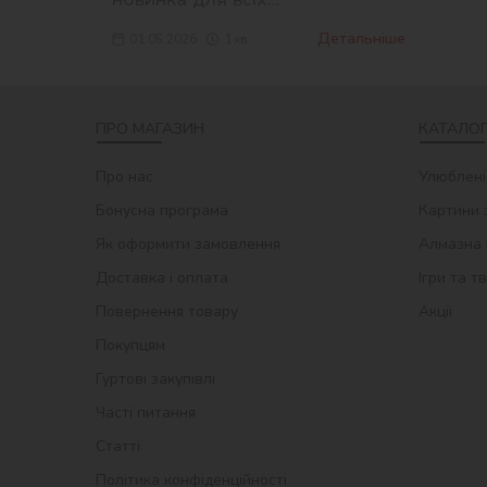
шанувальників магії —
Детальніше
01.05.2026
1
хв.
ліцензійна серія картин за
номерами за мотивами Harry
Potter!
ПРО МАГАЗИН
КАТАЛОГ
Про нас
Улюблені
Бонусна програма
Картини 
Як оформити замовлення
Алмазна 
Доставка і оплата
Ігри та т
Повернення товару
Акції
Покупцям
Гуртові закупівлі
Часті питання
Статті
Політика конфіденційності