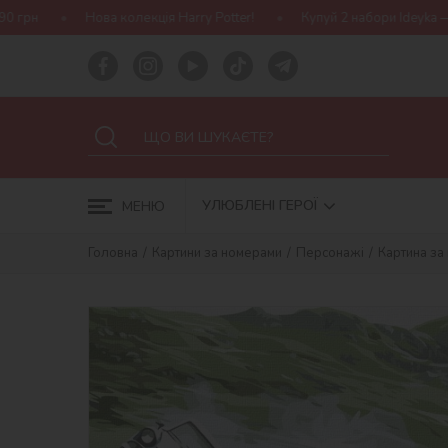
кція Harry Potter!
Купуй 2 набори Ideyka — отримуй подарунок-с
УЛЮБЛЕНІ ГЕРОЇ
МЕНЮ
Головна
Картини за номерами
Персонажі
Картина за 