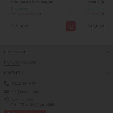
люпини ©art_selena_ua
дзвіниця ©art
В наявності
В наявності
Артикул:
AMO20484
Артикул:
AMO204
515,00
₴
515,00
₴
ПРО МАГАЗИН
КАТАЛОГ ТОВАРІВ
КОНТАКТИ
0(800) 33 16 50
info@ideyka.com.ua
Режим роботи:
ПН - ПТ: з 09:00 до 18:00