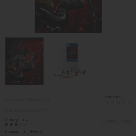
Рейтинг:
Артикул:
KHO5249
EAN:
4823104394075
Складність:
Залишити відгук
Розмір, см: 40х50