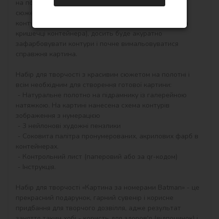
на полотні акриловими фарбами свій тематичний 
сюжет. Малювати потрібно по пронумерованим 
контурам, які відповідають кольору фарби (номер на 
кришечці контейнера), досить буде акуратно 
зафарбовувати контури і почне вимальовуватися 
справжня картина.

Набір для творчості з красивим сюжетом на полотні і 
всім необхідним для створення готової картини:

 - Натуральне полотно на підрамнику із галерейною 
натяжкою. На картині нанесена схема контурів 
зображення з нумерацією

 - 3 нейлонові художні пензлики

 - Соковита палітра пронумерованих, акрилових фарб в 
контейнерах. 

 - Контрольний лист (паперовий або за qr-кодом)

 - Інструкція.

Набір для творчості «Картина за номерами Batman» - це 
прекрасний подарунок, гарний сувенір і корисне 
придбання для творчого дозвілля, адже результат 
заняття таким хобі - користь для здоров'я (відпочинок) і 