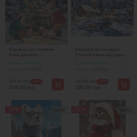
Картина по номерам -
Картина по номерам -
Елка дружбы
Спокойствие над рекой
©art_selena_ua
©art_selena_ua
Есть в наличии
Есть в наличии
Артикул:
KHO8699
Артикул:
KHO6425
297,00
грн
262,00
грн
-30 %
-29 %
209,00
грн
185,00
грн
-29 %
-35 %
40х50
30х40