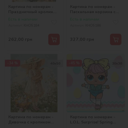
Картина по номерам -
Картина по номерам -
Праздничный кролик
Пасхальная корзина с
©art_selena_ua
цветами ©art_selena_ua
Есть в наличии
Есть в наличии
Артикул:
KHO5184
Артикул:
KHO5186
262,00
грн
327,00
грн
-34 %
-45 %
40х50
30х30
Картина по номерам -
Картина по номерам -
Девочка с кроликом
L.O.L. Surprise! Spring
©art_selena_ua
Bling DAWN 2