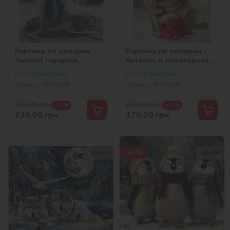
Картина по номерам -
Картина по номерам -
Зимний перерыв
Котенок и новогоднее
©art_selena_ua
украшение
Есть в наличии
Есть в наличии
©art_selena_ua
Артикул:
KHO6849
Артикул:
KHO6845
337,00
грн
262,00
грн
-29 %
-35 %
239,00
грн
170,00
грн
-24 %
40х50
40х40