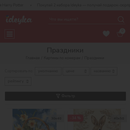
Покупай 2 набора Ideyka — получай подарок-сюрприз!
Бесплат
0
Праздники
Главная
Картины по номерам
Праздники
Сортировать по:
умолчанию
цене
названию
рейтингу
Фильтр
-34 %
30х40
40х50