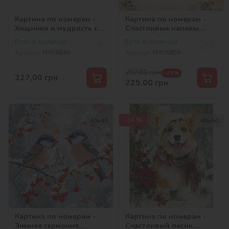
Картина по номерам -
Картина по номерам -
Хищники и мудрость с
Счастливые напевы
красками металлик
©art_selena_ua
Есть в наличии
Есть в наличии
©art_selena_ua
Артикул:
KHO6848
Артикул:
KHO6856
297,00
грн
-24 %
327,00
грн
225,00
грн
-34 %
40х40
40х50
Картина по номерам -
Картина по номерам -
Зимняя гармония
Счастливый песик