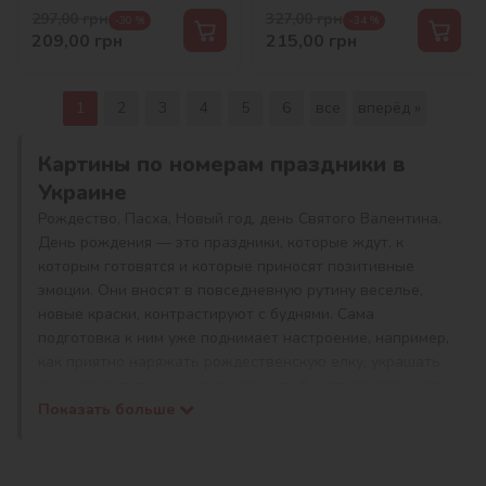
297,00
грн
327,00
грн
-30 %
-34 %
209,00
грн
215,00
грн
1
2
3
4
5
6
все
вперёд »
Картины по номерам праздники в
Украине
Рождество, Пасха, Новый год, день Святого Валентина,
День рождения — это праздники, которые ждут, к
которым готовятся и которые приносят позитивные
эмоции. Они вносят в повседневную рутину веселье,
новые краски, контрастируют с буднями. Сама
подготовка к ним уже поднимает настроение, например,
как приятно наряжать рождественскую елку, украшать
дом разноцветными гирляндами, выбирать подарки для
родных и близких. И как не хочется после окончания
Показать больше
праздников убирать надолго яркие украшения. С
помощью творческих наборов картин по номерам с
праздничной тематикой можно запечатлеть приятные