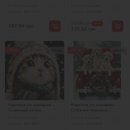
©art_selena_ua
©art_selena_ua
Есть в наличии
Есть в наличии
Артикул:
KHO6701
Артикул:
KHO6855
327,00
грн
-34 %
297,00
грн
215,00
грн
-30 %
-34 %
40х40
40х50
Картина по номерам -
Картина по номерам -
Снежный котик
Собачья поездка
©art_selena_ua
©art_selena_ua
Есть в наличии
Есть в наличии
Артикул:
KHO6847
Артикул:
KHO6838