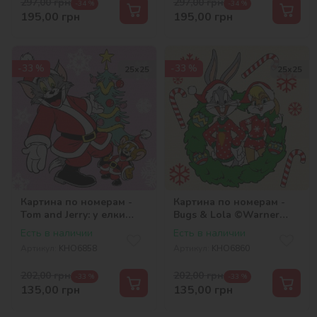
297,00
грн
297,00
грн
-34 %
-34 %
195,00
грн
195,00
грн
-33 %
-33 %
25х25
25х25
Картина по номерам -
Картина по номерам -
Tom and Jerry: у елки
Bugs & Lola ©Warner
©Warner Bros.
Bros.
Есть в наличии
Есть в наличии
Артикул:
KHO6858
Артикул:
KHO6860
202,00
грн
202,00
грн
-33 %
-33 %
135,00
грн
135,00
грн