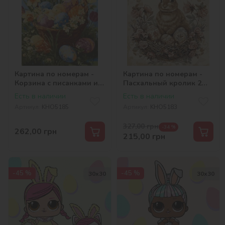
Картина по номерам -
Картина по номерам -
Корзина с писанками и
Пасхальный кролик 2
нарциссами
©art_selena_ua
Есть в наличии
Есть в наличии
©art_selena_ua
Артикул:
KHO5185
Артикул:
KHO5183
327,00
грн
-34 %
262,00
грн
215,00
грн
-45 %
-45 %
30х30
30х30