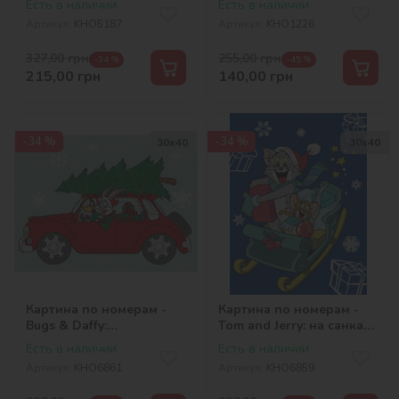
Есть в наличии
Есть в наличии
Артикул:
KHO5187
Артикул:
KHO1226
327,00
грн
255,00
грн
-34 %
-45 %
215,00
грн
140,00
грн
-34 %
-34 %
30х40
30х40
Картина по номерам -
Картина по номерам -
Bugs & Daffy:
Tom and Jerry: на санках
Рождественская
©Warner Bros.
Есть в наличии
Есть в наличии
поездка ©Warner Bros.
Артикул:
KHO6861
Артикул:
KHO6859