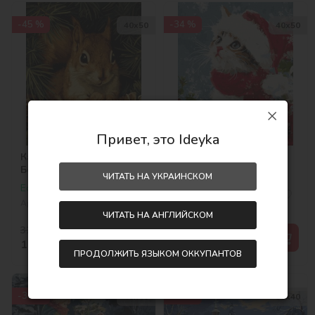
-45 %
-34 %
40х50
40х50
Привет, это Ideyka
Картина по номерам -
Картина по номерам -
Белочка и орешки
Кот в снегу
ЧИТАТЬ НА УКРАИНСКОМ
©art_selena_ua
©art_selena_ua
Есть в наличии
Есть в наличии
Артикул:
KHO6843
Артикул:
KHO6851
ЧИТАТЬ НА АНГЛИЙСКОМ
327,00
грн
327,00
грн
-45 %
-34 %
179,00
грн
215,00
грн
ПРОДОЛЖИТЬ ЯЗЫКОМ ОККУПАНТОВ
-30 %
-29 %
40х40
30х40