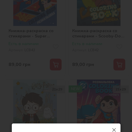
Книжка-раскраска со
Книжка-раскраска со
стикерами - Super
стикерами - Scooby-Doo
friends: Сильные вместе
©Warner Bros.
Есть в наличии
Есть в наличии
©Warner Bros.
Артикул:
LCB43
Артикул:
LCB42
89,00
грн
89,00
грн
NEW
21x29
21x29