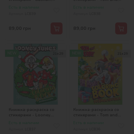
Batwheels ©Warner Bros.
Jerry: День Святого
Есть в наличии
Есть в наличии
Валентина ©Warner
Артикул:
LCB39
Артикул:
LCB38
Bros.
89,00
грн
89,00
грн
NEW
NEW
21x29
21x29
Книжка-раскраска со
Книжка-раскраска со
стикерами - Looney
стикерами - Tom and
Tunes: Счастливого
Jerry: Новый год
Есть в наличии
Есть в наличии
Рождества! ©Warner
©Warner Bros.
Артикул:
LCB37
Артикул:
LCB36
Bros.