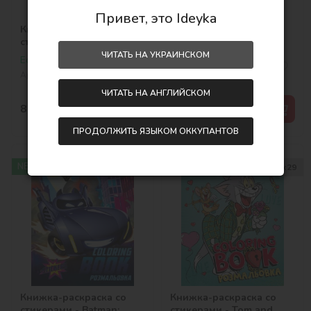
Привет, это Ideyka
Книжка-раскраска со
Книжка-раскраска со
стикерами - Harry Potter:
стикерами - Super
Гарри и Хогвартс
Friends ©Warner Bros.
ЧИТАТЬ НА УКРАИНСКОМ
Есть в наличии
Есть в наличии
©Warner Bros.
Артикул:
LCB41
Артикул:
LCB40
ЧИТАТЬ НА АНГЛИЙСКОМ
89,00
грн
89,00
грн
ПРОДОЛЖИТЬ ЯЗЫКОМ ОККУПАНТОВ
NEW
NEW
21x29
21x29
Книжка-раскраска со
Книжка-раскраска со
стикерами - Batman:
стикерами - Tom and