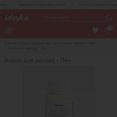
н
Новая коллекция Harry Potter
Покупай 2 набора Ideyka 
0
Главная
Игры и творчество
Акриловые краски и лаки
Акрил для декора - Лён
Акрил для декора - Лён