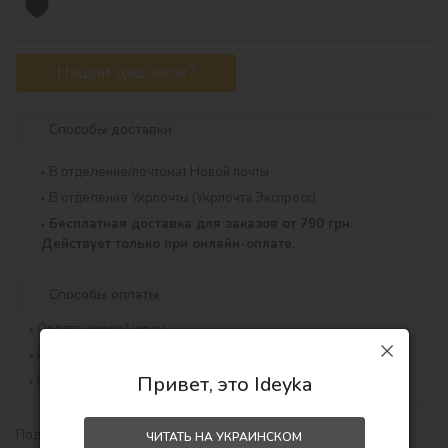
Нашли дешевле?
Способы доставки
В отделение/почтомат Новой почты
В отделение Укрпочты (Укрпочта Экспресс)
Бесплатная доставка для заказов от 790 грн.
Действует только при онлайн-оплате.
Способы оплаты
Оплата через Liqpay
Оплата через MONOpay
Привет, это Ideyka
Наложенный платеж
Поделиться:
ЧИТАТЬ НА УКРАИНСКОМ