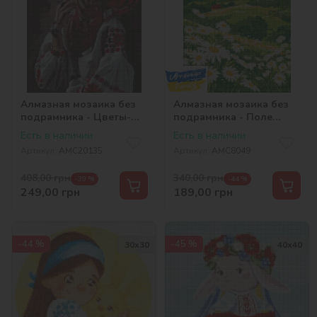
Алмазная мозаика без
Алмазная мозаика без
подрамника - Цветы-
подрамника - Поле
звезды
ромашек ©art_selena_ua
Есть в наличии
Есть в наличии
©2kolyory_official
Артикул:
AMC20135
Артикул:
AMC8049
408,00
грн
340,00
грн
-39 %
-44 %
249,00
грн
189,00
грн
-44 %
-45 %
30х30
40х40