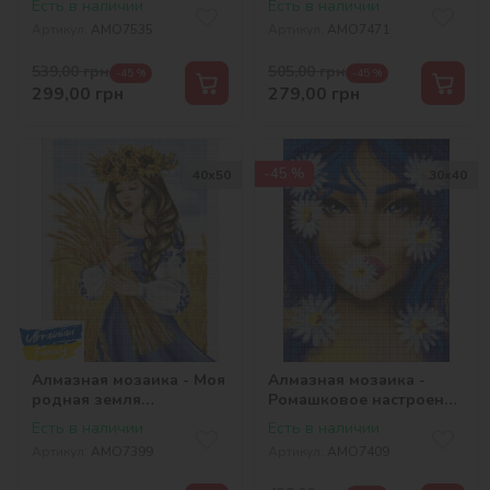
Есть в наличии
Есть в наличии
стразами (АВ)
Артикул:
AMO7535
Артикул:
AMO7471
©krizhanskaya
539,00
грн
505,00
грн
-45 %
-45 %
299,00
грн
279,00
грн
-45 %
40х50
30х40
Алмазная мозаика - Моя
Алмазная мозаика -
родная земля
Ромашковое настроение
©krizhanskaya
©pollypop92
Есть в наличии
Есть в наличии
Артикул:
AMO7399
Артикул:
AMO7409