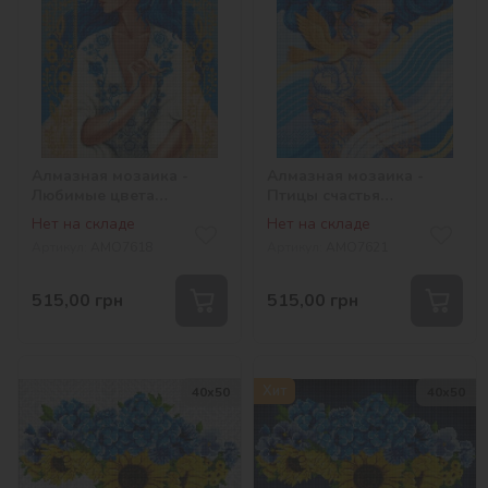
Алмазная мозаика -
Алмазная мозаика -
Любимые цвета
Птицы счастья
©pollypop92
©pollypop92
Нет на складе
Нет на складе
Артикул:
AMO7618
Артикул:
AMO7621
515,00
грн
515,00
грн
Хит
40х50
40х50