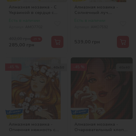
Алмазная мозаика - С
Алмазная мозаика -
Украиной в сердце с
Солнечный луч
голограммными
©krizhanskaya
Есть в наличии
Есть в наличии
стразами (AB)
Артикул:
AMO7702
Артикул:
AMO7592
©ksy_bersan
402,00
грн
-29 %
539,00
грн
285,00
грн
-45 %
-45 %
40х50
40х40
Алмазная мозаика -
Алмазная мозаика -
Огненная нежность с
Очаровательный хлопок
голограммными
©krizhanskaya