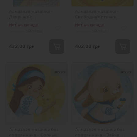
Алмазная мозаика -
Алмазная мозаика -
Девушка с
Свободная птичка
подсолнухами с
©Юлия Задорожная
Нет на складе
Нет на складе
голограммными
Артикул:
AMO7835
Артикул:
AMO7557
стразами (AB)
©pollypop92
432,00
грн
402,00
грн
30х30
30х30
Алмазная мозаика без
Алмазная мозаика без
подрамника - Солнышко
подрамника - Зайка