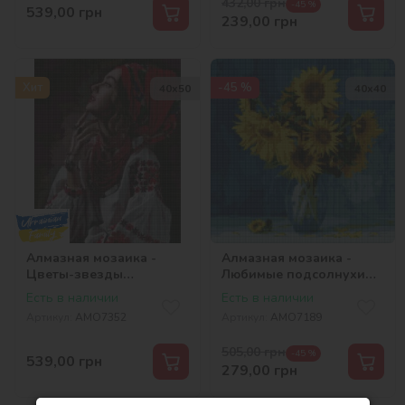
432,00
грн
-45 %
539,00
грн
239,00
грн
Хит
-45 %
40х50
40х40
Алмазная мозаика -
Алмазная мозаика -
Цветы-звезды
Любимые подсолнухи
©2kolyory_official
©Ira Volkova
Есть в наличии
Есть в наличии
Артикул:
AMO7352
Артикул:
AMO7189
505,00
грн
-45 %
539,00
грн
279,00
грн