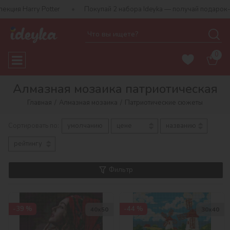
er
Покупай 2 набора Ideyka — получай подарок-сюрприз!
0
Алмазная мозаика патриотическая
Главная
Алмазная мозаика
Патриотические сюжеты
Сортировать по:
умолчанию
цене
названию
рейтингу
Фильтр
-39 %
-44 %
40х50
30х40