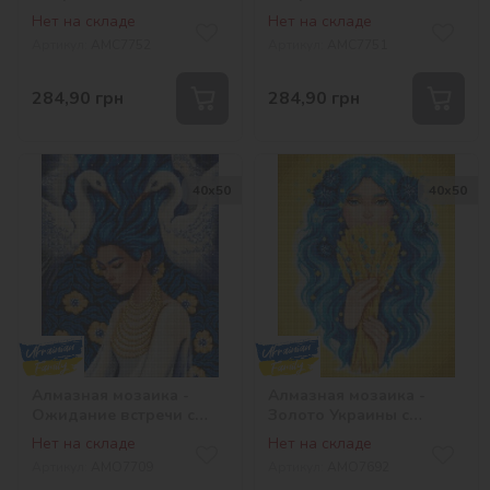
©Екатерина Валерьева
©Екатерина Валерьева
Нет на складе
Нет на складе
Артикул:
AMC7752
Артикул:
AMC7751
284,90
грн
284,90
грн
40х50
40х50
Алмазная мозаика -
Алмазная мозаика -
Ожидание встречи с
Золото Украины с
голограммными
голограммными
Нет на складе
Нет на складе
стразами (AB)
стразами (АВ)
Артикул:
AMO7709
Артикул:
AMO7692
©pollypop92
©lesya_nedzelska_art