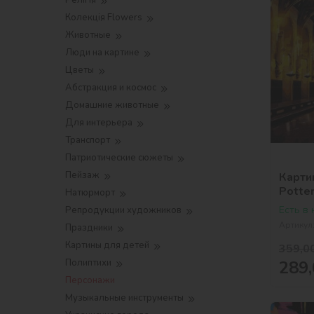
Релігія
Колекція Flowers
Животные
Люди на картине
Цветы
Абстракция и космос
Домашние животные
Для интерьера
Транспорт
Патриотические сюжеты
Пейзаж
Карти
Potte
Натюрморт
метал
Есть в
Репродукции художников
Артикул
Праздники
Картины для детей
359,0
289,
Полиптихи
Персонажи
Музыкальные инструменты