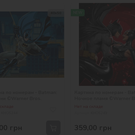
NEW
40х50
на по номерам - Batman:
Картина по номерам - Ba
ени ©Warner Bros.
Ночное пламя ©Warner B
 складе
Нет на складе
:
KHO5244
Артикул:
KHO5249
00
грн
359,00
грн