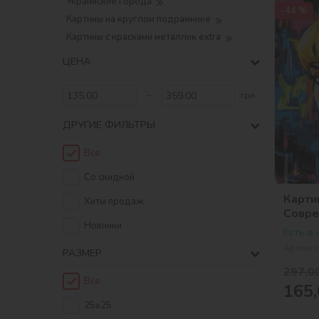
Украинские города
-44 %
Картины на круглом подрамнике
Картины с красками металлик extra
ЦЕНА
-
грн
ДРУГИЕ ФИЛЬТРЫ
Все
Со скидкой
Карти
Хиты продаж
Совре
Новинки
©art_
Есть в
Артикул
РАЗМЕР
297,0
Все
165,
25х25