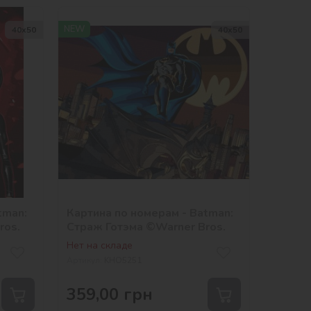
NEW
40х50
40х50
tman:
Картина по номерам - Batman:
ros.
Страж Готэма ©Warner Bros.
Нет на складе
Артикул:
KHO5251
359,00
грн