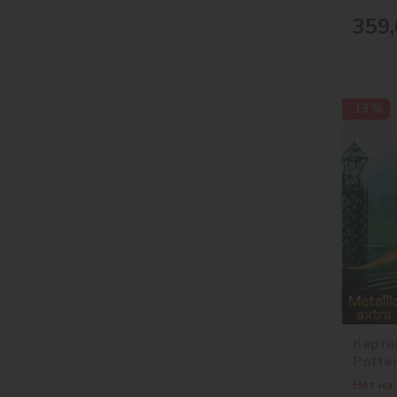
359,
-19 %
Карти
Potter
краск
Нет на
©Warn