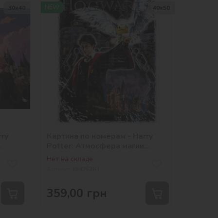
NEW
30х40
40х50
rry
Картина по номерам - Harry
Potter: Атмосфера магии
©Warner Bros.
Нет на складе
Артикул:
KHO5263
359,00
грн