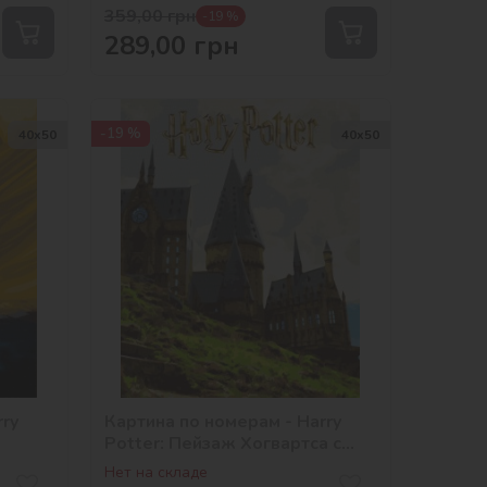
359,00
грн
-19 %
289,00
грн
-19 %
40х50
40х50
rry
Картина по номерам - Harry
Potter: Пейзаж Хогвартса с
красками металлик ©Warner
Нет на складе
Bros.