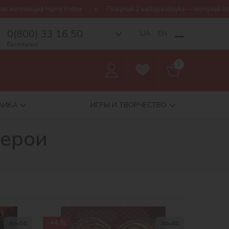
Покупай 2 набора Ideyka — получай подарок-сюрприз!
Бесплатна
0(800) 33 16 50
__
UA
EN
Бесплатно
0
АИКА
ИГРЫ И ТВОРЧЕСТВО
герои
-44 %
40х50
30х40