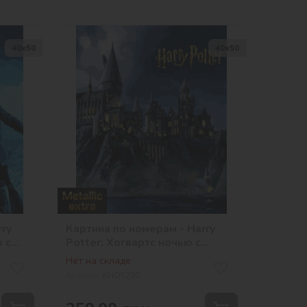
40х50
40х50
rry
Картина по номерам - Harry
 с
Potter: Хогвартс ночью с
ner
красками металлик extra
Нет на складе
©Warner Bros.
Артикул:
KHO5230