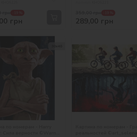
:
KHO5225
Артикул:
KHO5221
0
грн
359,00
грн
-19 %
-19 %
00
грн
289,00
грн
30х40
на по номерам - Harry
Картина по номерам - Гр
r: Сила верности ©Warner
реальностей ©art_selen