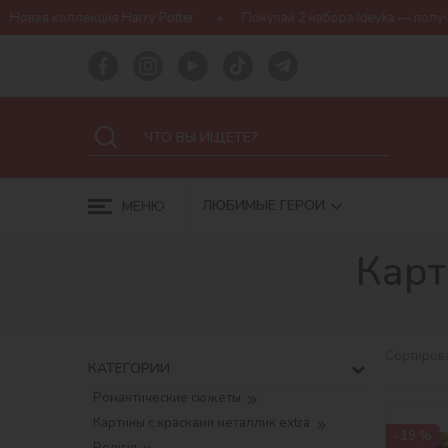
Покупай 2 набора Ideyka — получай подарок-сюрприз!
Бесп
ЛЮБИМЫЕ ГЕРОИ
МЕНЮ
Карт
Сортирова
КАТЕГОРИИ
Романтические сюжеты
Картины с красками металлик extra
-19 %