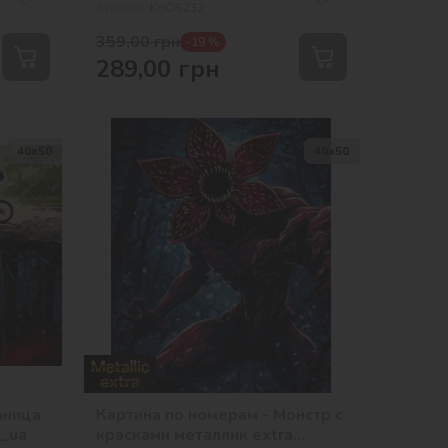
Артикул:
KHO5232
359,00
грн
-19 %
289,00
грн
40х50
40х50
аница
Картина по номерам - Монстр с
a_ua
красками металлик extra