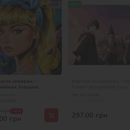
NEW
40х40
на по номерам -
Картина по номерам - Ha
менная Золушка
Potter: Волшебное трио
selena_ua
©Warner Bros.
 наличии
Нет на складе
:
KHO8602
Артикул:
KHO5264
0
грн
-44 %
297,00
грн
00
грн