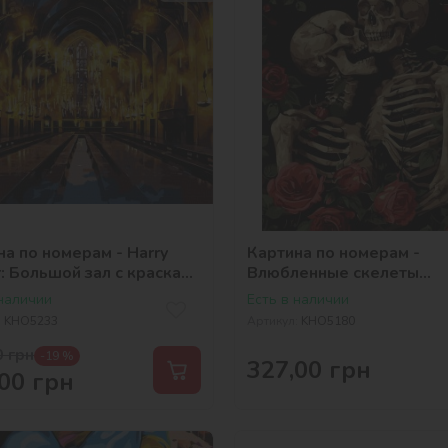
на по номерам - Harry
Картина по номерам -
r: Большой зал с красками
Влюбленные скелеты
лик ©Warner Bros.
©art_selena_ua
 наличии
Есть в наличии
:
KHO5233
Артикул:
KHO5180
0
грн
-19 %
327,00
грн
00
грн