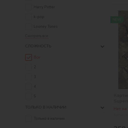
Harry Potter
k-pop
NEW
Looney Tunes
Смотреть все
СЛОЖНОСТЬ
Все
2
3
4
Карти
5
Super
©Warn
ТОЛЬКО В НАЛИЧИИ
Нет на
Артикул
Только в наличии