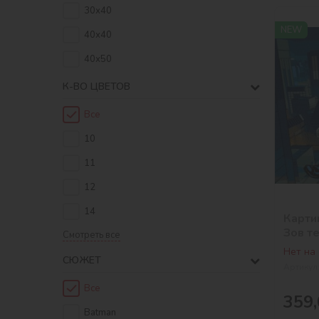
30х40
NEW
40х40
40х50
К-ВО ЦВЕТОВ
Все
10
11
12
14
Карти
Зов т
Смотреть все
Нет на
СЮЖЕТ
Артикул
Все
359,
Batman