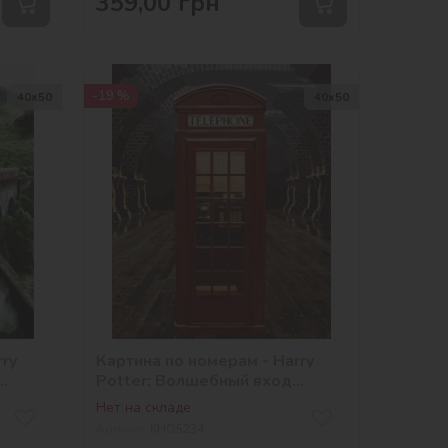
359,00
грн
-19 %
40х50
40х50
rry
Картина по номерам - Harry
Potter: Волшебный вход
©Warner Bros.
Нет на складе
Артикул:
KHO5234