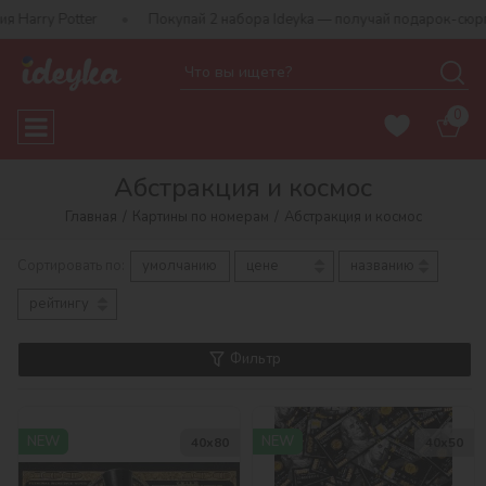
Покупай 2 набора Ideyka — получай подарок-сюрприз!
Бес
0
Абстракция и космос
Главная
Картины по номерам
Абстракция и космос
Сортировать по:
умолчанию
цене
названию
рейтингу
Фильтр
NEW
NEW
40х80
40х50