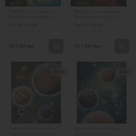
Картина по номерам -
Картина по номерам -
Горный ландшафт с
Бронзовый Будда с
красками металлик extra
красками металлик extra
Нет на складе
Нет на складе
©art_selena_ua
©art_selena_ua
Артикул:
KHO5102
Артикул:
KHO5098
337,00
грн
337,00
грн
40х50
40х50
Картина по номерам -
Картина по номерам -
Таинственный космос
Движение планет