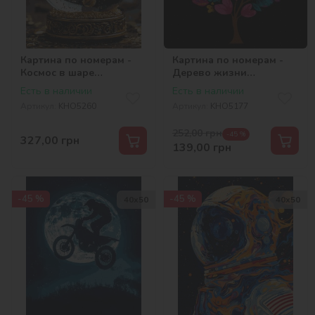
Картина по номерам -
Картина по номерам -
Космос в шаре
Дерево жизни
©art_selena_ua
©art_selena_ua
Есть в наличии
Есть в наличии
Артикул:
KHO5260
Артикул:
KHO5177
252,00
грн
-45 %
327,00
грн
139,00
грн
-45 %
-45 %
40х50
40х50