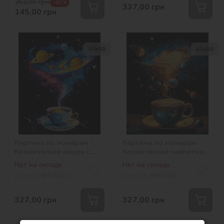
262,00
грн
-45 %
337,00
грн
145,00
грн
40х50
40х50
Картина по номерам -
Картина по номерам -
Космический вихрь с
Космическое чаепитие с
красками металлик
красками металлик
Нет на складе
Нет на складе
©art_selena_ua
©art_selena_ua
Артикул:
KHO5122
Артикул:
KHO5124
327,00
грн
327,00
грн