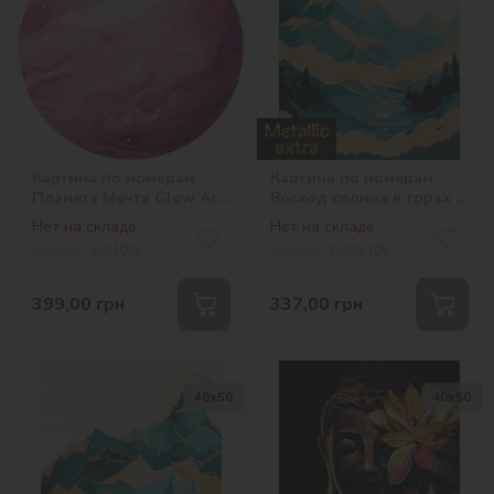
Картина по номерам -
Картина по номерам -
Планета Мечта Glow Art
Восход солнца в горах с
з подсветкой
красками металлик extra
Нет на складе
Нет на складе
©art_selena_ua
Артикул:
GA1062
Артикул:
KHO5105
399,00
грн
337,00
грн
40х50
40х50