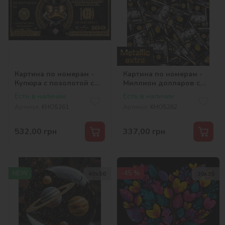
Картина по номерам -
Картина по номерам -
Купюра с позолотой с
Миллион долларов с
красками металлик
красками металлик extra
Есть в наличии
Есть в наличии
©art_selena_ua
©art_selena_ua
Артикул:
KHO5261
Артикул:
KHO5262
532,00
грн
337,00
грн
NEW
-45 %
40х50
30х30