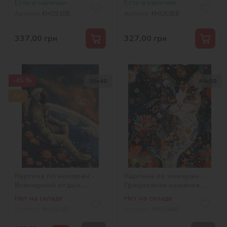
Есть в наличии
Есть в наличии
©art_selena_ua
Артикул:
KHO5108
Артикул:
KHO5058
337,00
грн
327,00
грн
-45 %
30х40
40х50
Хит
Картина по номерам -
Картина по номерам -
Всемирный отдых
Грациозная кошечка
©art_selena_ua
©art_selena_ua
Нет на складе
Нет на складе
Артикул:
KHO5141
Артикул:
KHO6642