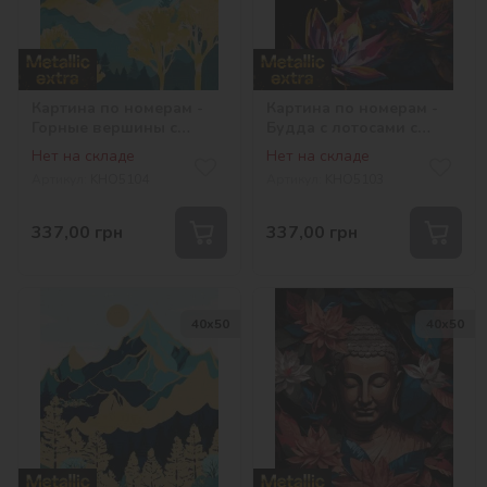
Картина по номерам -
Картина по номерам -
Горные вершины с
Будда с лотосами с
красками металлик extra
красками металлик extra
Нет на складе
Нет на складе
©art_selena_ua
©art_selena_ua
Артикул:
KHO5104
Артикул:
KHO5103
337,00
грн
337,00
грн
40х50
40х50