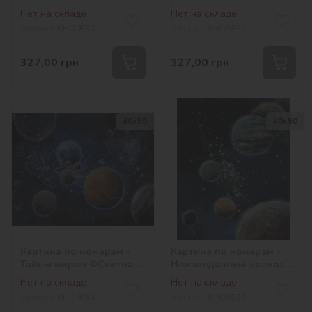
©Светлана Теренчук
©Светлана Теренчук
Нет на складе
Нет на складе
Артикул:
KHO9553
Артикул:
KHO9552
327,00
грн
327,00
грн
40х50
40х50
Картина по номерам -
Картина по номерам -
Тайны миров ©Светлана
Неизведанный космос
Теренчук
©Светлана Теренчук
Нет на складе
Нет на складе
Артикул:
KHO9551
Артикул:
KHO9550