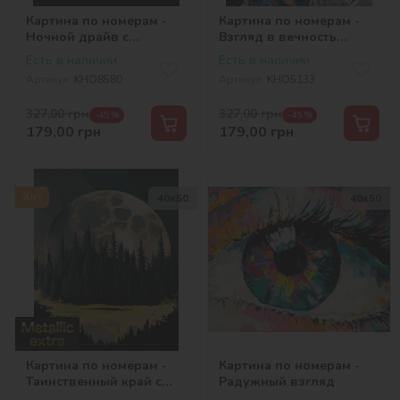
Картина по номерам -
Картина по номерам -
Ночной драйв с
Взгляд в вечность
красками металлик
©art_selena_ua
Есть в наличии
Есть в наличии
©art_selena_ua
Артикул:
KHO8580
Артикул:
KHO5133
327,00
грн
327,00
грн
-45 %
-45 %
179,00
грн
179,00
грн
Хит
40х50
40х50
Картина по номерам -
Картина по номерам -
Таинственный край с
Радужный взгляд
красками металлик extra