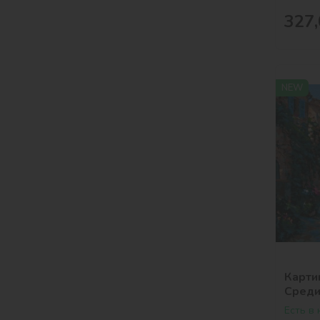
327,
NEW
Карти
Среди
©art_
Есть в