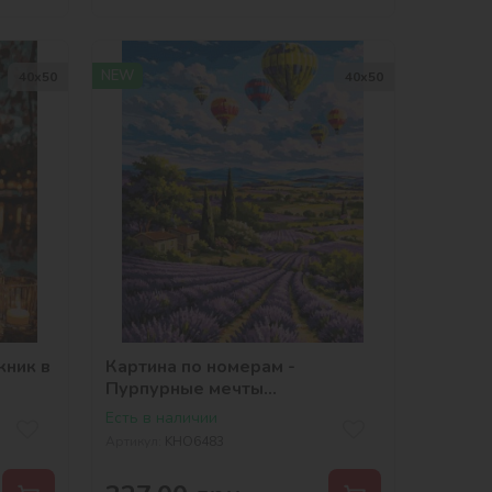
NEW
40х50
40х50
кник в
Картина по номерам -
Пурпурные мечты
©art_selena_ua
Есть в наличии
Артикул:
KHO6483