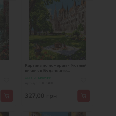
Картина по номерам - Уютный
пикник в Будапеште
©art_selena_ua
Есть в наличии
Артикул:
KHO6480
327,00
грн