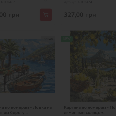
:
KHO6482
Артикул:
KHO6474
00
грн
327,00
грн
NEW
30х40
на по номерам - Лодка на
Картина по номерам - П
чном берегу
лимонным солнцем