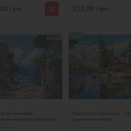
00
грн
327,00
грн
NEW
40х50
на по номерам -
Картина по номерам - Л
земноморский променад
дуновение ветра
selena_ua
©art_selena_ua
 наличии
Есть в наличии