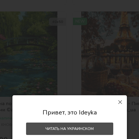
NEW
40х50
на по номерам - Мост над
Картина по номерам - Пи
ми ©art_selena_ua
Париже ©art_selena_ua
Привет, это Ideyka
 наличии
Есть в наличии
:
KHO6475
Артикул:
KHO5773
ЧИТАТЬ НА УКРАИНСКОМ