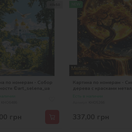
NEW
40х50
на по номерам - Собор
Картина по номерам - Си
ности ©art_selena_ua
дерева с красками метал
extra ©art_selena_ua
 наличии
Есть в наличии
:
KHO6486
Артикул:
KHO5266
00
грн
337,00
грн