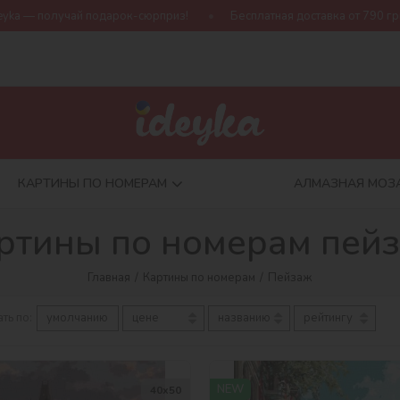
Бесплатная доставка от 790 грн
Новая коллекция Harry Pot
КАРТИНЫ ПО НОМЕРАМ
АЛМАЗНАЯ МОЗ
ртины по номерам пей
Главная
Картины по номерам
Пейзаж
ть по:
умолчанию
цене
названию
рейтингу
NEW
40х50