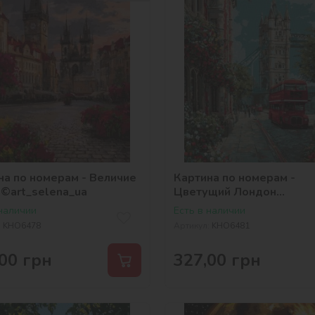
на по номерам - Величие
Картина по номерам -
 ©art_selena_ua
Цветущий Лондон
©art_selena_ua
 наличии
Есть в наличии
:
KHO6478
Артикул:
KHO6481
00
грн
327,00
грн