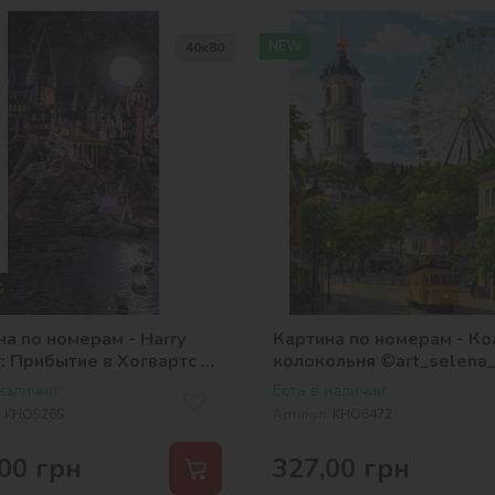
NEW
40х80
на по номерам - Harry
Картина по номерам - Ко
: Прибытие в Хогвартс с
колокольня ©art_selena
ами металлик extra
 наличии
Есть в наличии
er Bros.
:
KHO5265
Артикул:
KHO6472
00
грн
327,00
грн