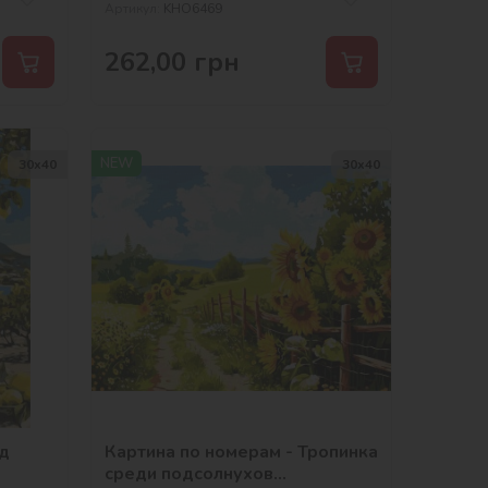
Артикул:
KHO6469
262,00
грн
NEW
30х40
30х40
од
Картина по номерам - Тропинка
среди подсолнухов