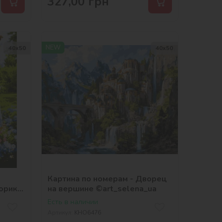
327,00
грн
NEW
40х50
40х50
Картина по номерам - Дворец
орике
на вершине ©art_selena_ua
Есть в наличии
Артикул:
KHO6476