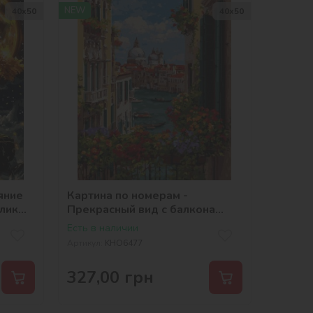
NEW
40х50
40х50
яние
Картина по номерам -
лик
Прекрасный вид с балкона
©art_selena_ua
Есть в наличии
Артикул:
KHO6477
327,00
грн