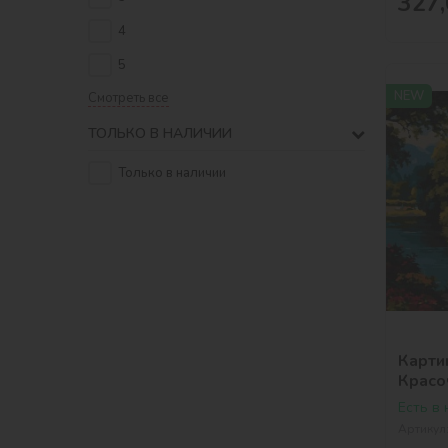
327,
4
5
NEW
Смотреть все
ТОЛЬКО В НАЛИЧИИ
Только в наличии
Карти
Красо
©art_
Есть в
Артикул