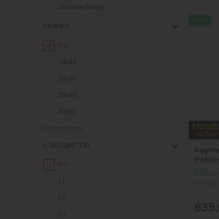
Ukrainian Family
NEW
РАЗМЕР
Все
18х18
30х30
30х40
30х50
Смотреть все
К-ВО ЦВЕТОВ
Карти
Potter
Все
краск
Есть в
©Warn
11
Артикул
12
635,
13