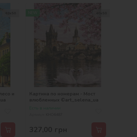
NEW
40х50
40х50
лесо и
Картина по номерам - Мост
_ua
влюбленных ©art_selena_ua
Есть в наличии
Артикул:
KHO6487
327,00
грн