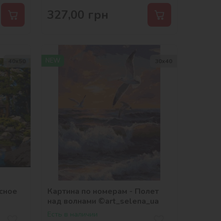
327,00
грн
NEW
40х50
30х40
есное
Картина по номерам - Полет
над волнами ©art_selena_ua
Есть в наличии