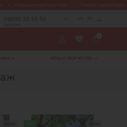
ter
Покупай 2 набора Ideyka — получай подарок-сюрприз!
0(800) 33 16 50
__
UA
EN
Бесплатно
0
АИКА
ИГРЫ И ТВОРЧЕСТВО
заж
NEW
40х50
40х50