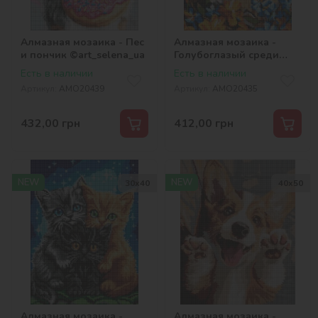
Алмазная мозаика - Пес
Алмазная мозаика -
и пончик ©art_selena_ua
Голубоглазый среди
цветочков
Есть в наличии
Есть в наличии
©art_selena_ua
Артикул:
AMO20439
Артикул:
AMO20435
432,00
грн
412,00
грн
NEW
NEW
30х40
40х50
Алмазная мозаика -
Алмазная мозаика -