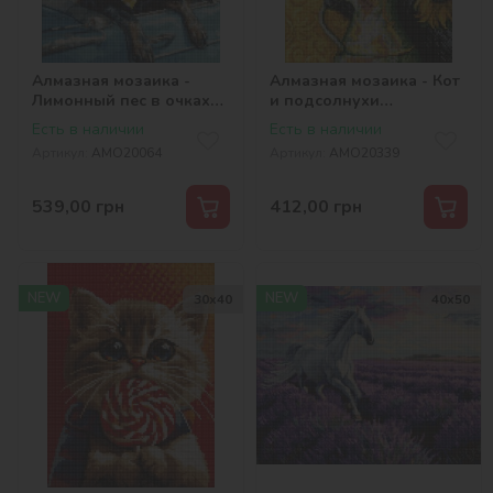
Алмазная мозаика -
Алмазная мозаика - Кот
Лимонный пес в очках
и подсолнухи
©art_selena_ua
©art_selena_ua
Есть в наличии
Есть в наличии
Артикул:
AMO20064
Артикул:
AMO20339
539,00
грн
412,00
грн
NEW
NEW
30х40
40х50