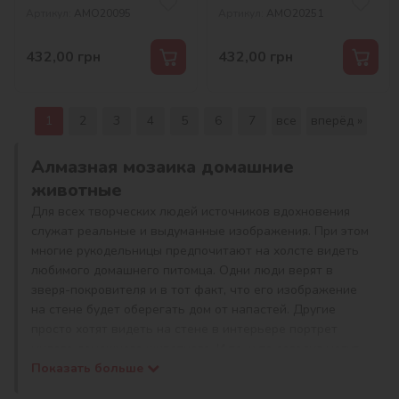
©art_selena_ua
Артикул:
AMO20095
Артикул:
AMO20251
432,00
грн
432,00
грн
1
2
3
4
5
6
7
все
вперёд »
Алмазная мозаика домашние
животные
Для всех творческих людей источников вдохновения
служат реальные и выдуманные изображения. При этом
многие рукодельницы предпочитают на холсте видеть
любимого домашнего питомца. Одни люди верят в
зверя-покровителя и в тот факт, что его изображение
на стене будет оберегать дом от напастей. Другие
просто хотят видеть на стене в интерьере портрет
милого домашнего животного. И те, и те сегодня могут
воплотить мечту в реальность, если примут решение
Показать больше
купить алмазную мозаику домашние животные.