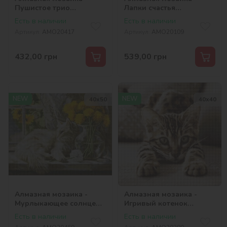
Пушистое трио
Лапки счастья
©art_selena_ua
©art_selena_ua
Есть в наличии
Есть в наличии
Артикул:
AMO20417
Артикул:
AMO20109
432,00
грн
539,00
грн
NEW
NEW
40х50
40х40
Алмазная мозаика -
Алмазная мозаика -
Мурлыкающее солнце
Игривый котенок
©art_selena_ua
©art_selena_ua
Есть в наличии
Есть в наличии