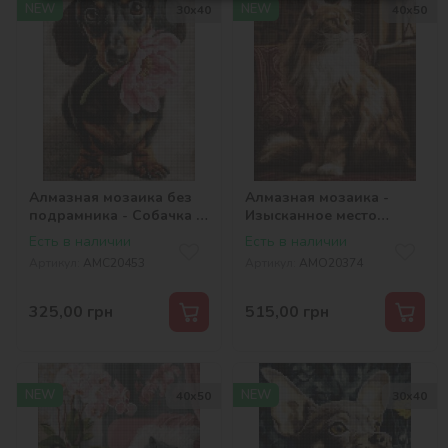
NEW
NEW
30х40
40х50
Алмазная мозаика без
Алмазная мозаика -
подрамника - Собачка и
Изысканное место
сюрприз ©art_selena_ua
©art_selena_ua
Есть в наличии
Есть в наличии
Артикул:
AMC20453
Артикул:
AMO20374
325,00
грн
515,00
грн
NEW
NEW
40х50
30х40