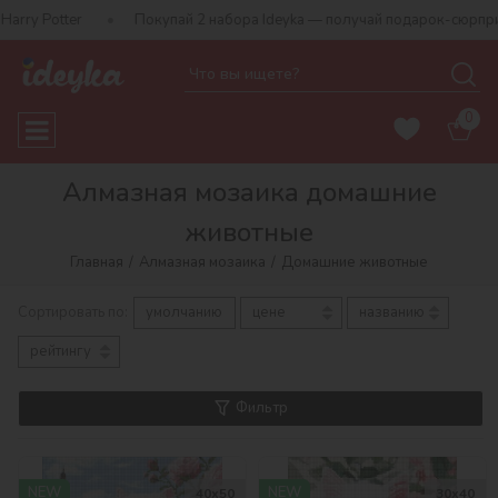
Покупай 2 набора Ideyka — получай подарок-сюрприз!
Бесплат
0
Алмазная мозаика домашние
животные
Главная
Алмазная мозаика
Домашние животные
Сортировать по:
умолчанию
цене
названию
рейтингу
Фильтр
NEW
NEW
40х50
30х40