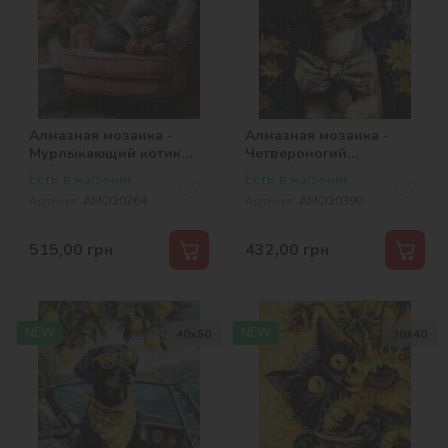
Алмазная мозаика -
Алмазная мозаика -
Мурлыкающий котик
Четвероногий
©art_selena_ua
джентльмен
Есть в наличии
Есть в наличии
©art_selena_ua
Артикул:
AMO20264
Артикул:
AMO20390
515,00
грн
432,00
грн
NEW
NEW
40х50
30х40