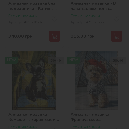
Алмазная мозаика без
Алмазная мозаика - В
подрамника - Котик с
лавандовых полях
конфетой с
©art_selena_ua
Есть в наличии
Есть в наличии
голограммными
Артикул:
AMC20126
Артикул:
AMO20227
стразами (AB)
©art_selena_ua
340,00
грн
515,00
грн
NEW
NEW
30х40
30х40
Алмазная мозаика -
Алмазная мозаика -
Комфорт с характером
Французское
©art_selena_ua
настроение
Есть в наличии
Есть в наличии