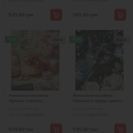
Артикул:
AMO20469
Артикул:
AMO20280
515,00
грн
505,00
грн
NEW
NEW
40х50
40х50
Алмазная мозаика -
Алмазная мозаика -
Аромат счастья
Нежность среди цветов
©art_selena_ua
©art_selena_ua
Есть в наличии
Есть в наличии
Артикул:
AMO20055
Артикул:
AMO20239
539,00
грн
515,00
грн