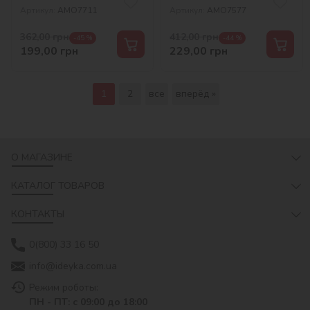
Артикул:
AMO7711
Артикул:
AMO7577
362,00
грн
412,00
грн
-45 %
-44 %
199,00
грн
229,00
грн
1
2
все
вперёд »
О МАГАЗИНЕ
КАТАЛОГ ТОВАРОВ
КОНТАКТЫ
0(800) 33 16 50
info@ideyka.com.ua
Режим роботы:
ПН - ПТ: с 09:00 до 18:00