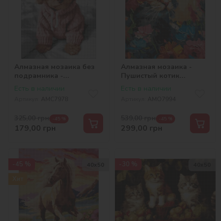
Алмазная мозаика без
Алмазная мозаика -
подрамника -
Пушистый котик
Очаровательный
©art.solomiia
Есть в наличии
Есть в наличии
мальтипу ©art_selena_ua
Артикул:
AMC7978
Артикул:
AMO7994
325,00
грн
539,00
грн
-45 %
-45 %
179,00
грн
299,00
грн
-45 %
-30 %
40х50
40х50
Хит