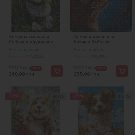
Алмазная мозаика -
Алмазная мозаика -
Собака и одуванчик
Котик и бабочка
©art_selena_ua
©art_selena_ua
Есть в наличии
Есть в наличии
Артикул:
AMO20120
Артикул:
AMO20076
515,00
грн
362,00
грн
-30 %
-30 %
360,00
грн
255,00
грн
-30 %
-29 %
40х50
30х40