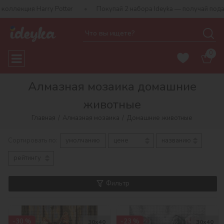
y Potter
Покупай 2 набора Ideyka — получай подарок-сюрприз!
0
Алмазная мозаика домашние
животные
Главная
Алмазная мозаика
Домашние животные
Сортировать по:
умолчанию
цене
названию
рейтингу
Фильтр
-30 %
-23 %
30х40
30х40