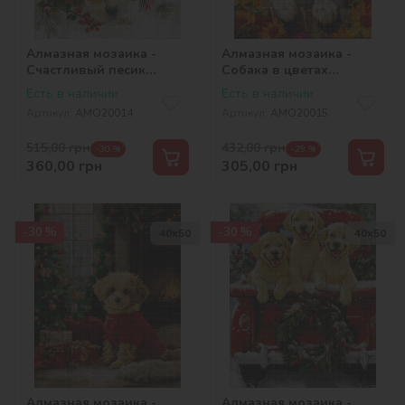
Алмазная мозаика -
Алмазная мозаика -
Счастливый песик
Собака в цветах
©art_selena_ua
©art_selena_ua
Есть в наличии
Есть в наличии
Артикул:
AMO20014
Артикул:
AMO20015
515,00
грн
432,00
грн
-30 %
-29 %
360,00
грн
305,00
грн
-30 %
-30 %
40х50
40х50
Алмазная мозаика -
Алмазная мозаика -