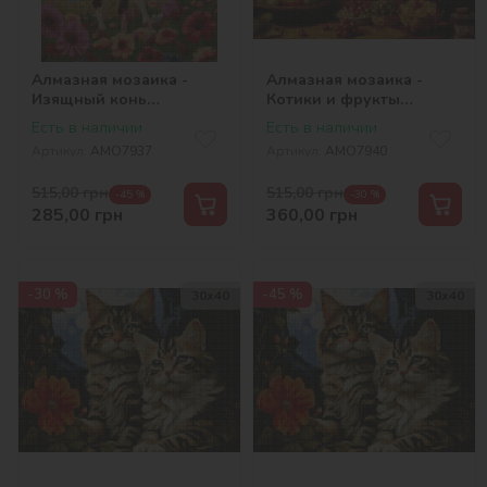
Алмазная мозаика -
Алмазная мозаика -
Изящный конь
Котики и фрукты
©art_selena_ua
©art_selena_ua
Есть в наличии
Есть в наличии
Артикул:
AMO7937
Артикул:
AMO7940
515,00
грн
515,00
грн
-45 %
-30 %
285,00
грн
360,00
грн
-30 %
-45 %
30х40
30х40