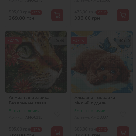
Артикул:
AMO8340
Артикул:
AMO20008
505,00
грн
475,00
грн
-27 %
-29 %
369,00
грн
335,00
грн
-27 %
-27 %
40х40
40х40
Алмазная мозаика -
Алмазная мозаика -
Бездонные глаза
Милый пудель
©art_selena_ua
©art_selena_ua
Есть в наличии
Есть в наличии
Артикул:
AMO8325
Артикул:
AMO8337
505,00
грн
505,00
грн
-27 %
-27 %
369,00
грн
369,00
грн