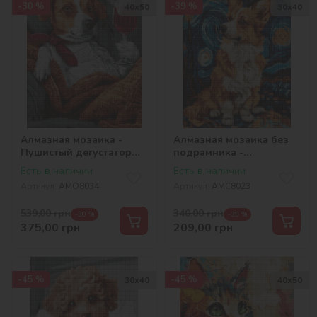
-30 %
-39 %
40х50
30х40
Алмазная мозаика -
Алмазная мозаика без
Пушистый дегустатор
подрамника -
©art_selena_ua
Волшебный корги
Есть в наличии
Есть в наличии
©art.solomiia
Артикул:
AMO8034
Артикул:
AMC8023
539,00
грн
340,00
грн
-30 %
-39 %
375,00
грн
209,00
грн
-45 %
-45 %
30х40
40х50