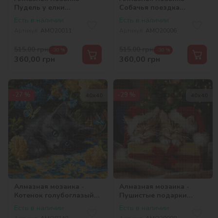
Пудель у елки
Собачья поездка
©art_selena_ua
©art_selena_ua
Есть в наличии
Есть в наличии
Артикул:
AMO20011
Артикул:
AMO20006
515,00
грн
515,00
грн
-30 %
-30 %
360,00
грн
360,00
грн
-27 %
-29 %
40х40
40х40
Алмазная мозаика -
Алмазная мозаика -
Котенок голубоглазый
Пушистые подарки
©art_selena_ua
©art_selena_ua
Есть в наличии
Есть в наличии