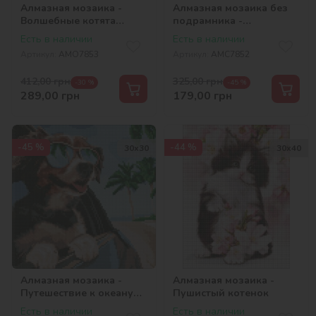
Алмазная мозаика -
Алмазная мозаика без
Волшебные котята
подрамника -
©art_selena_ua
Волшебные котята
Есть в наличии
Есть в наличии
©art_selena_ua
Артикул:
AMO7853
Артикул:
AMC7852
412,00
грн
325,00
грн
-30 %
-45 %
289,00
грн
179,00
грн
-45 %
-44 %
30х30
30х40
Алмазная мозаика -
Алмазная мозаика -
Путешествие к океану
Пушистый котенок
©art_selena_ua
Есть в наличии
Есть в наличии