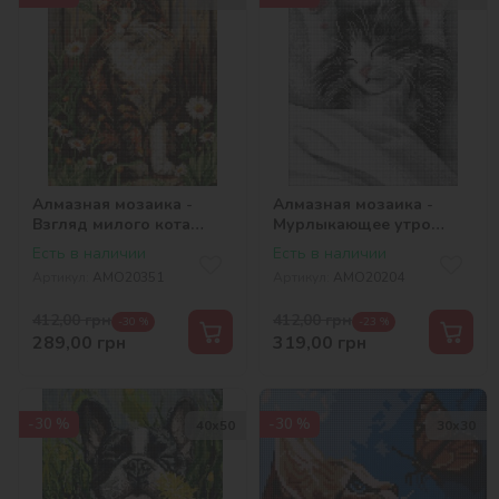
Алмазная мозаика -
Алмазная мозаика -
Взгляд милого кота
Мурлыкающее утро
©art_selena_ua
©art_selena_ua
Есть в наличии
Есть в наличии
Артикул:
AMO20351
Артикул:
AMO20204
412,00
грн
412,00
грн
-30 %
-23 %
289,00
грн
319,00
грн
-30 %
-30 %
40х50
30х30