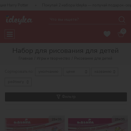
er
Покупай 2 набора Ideyka — получай подарок-сюрприз!
0
Набор для рисования для детей
Главная
Игры и творчество
Рисование для детей
Сортировать по:
умолчанию
цене
названию
рейтингу
Фильтр
25х35
25х35