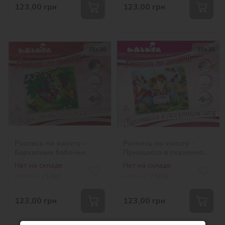
123,00
грн
123,00
грн
25х30
25х30
Роспись по холсту -
Роспись по холсту -
Бархатные бабочки
Принцесса в сказочном
лесу
Нет на складе
Нет на складе
Артикул:
7106/2
Артикул:
7121/2
123,00
грн
123,00
грн