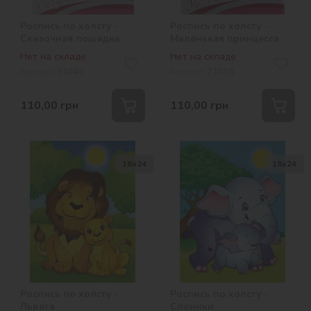
Роспись по холсту -
Роспись по холсту -
Сказочная лошадка
Маленькая принцесса
Нет на складе
Нет на складе
Артикул:
7104/1
Артикул:
7103/1
110,00
грн
110,00
грн
18х24
18х24
Роспись по холсту -
Роспись по холсту -
Львята
Слоники