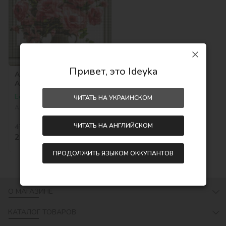
Привет, это Ideyka
Алмазная мозаика -
Аромат букета
©art_selena_ua
Есть в наличии
ЧИТАТЬ НА УКРАИНСКОМ
Артикул:
AMO7863
ЧИТАТЬ НА АНГЛИЙСКОМ
475,00
грн
-45 %
259,00
грн
ПРОДОЛЖИТЬ ЯЗЫКОМ ОККУПАНТОВ
О МАГАЗИНЕ
КАТАЛОГ ТОВАРОВ