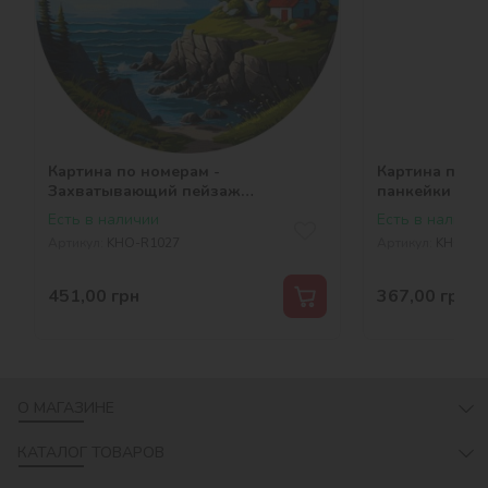
Картина по номерам -
Картина по н
Захватывающий пейзаж
панкейки ©art
©art_selena_ua
Есть в наличии
Есть в наличии
Артикул:
KHO-R1027
Артикул:
KHO-R1
451,00
грн
367,00
грн
О МАГАЗИНЕ
КАТАЛОГ ТОВАРОВ