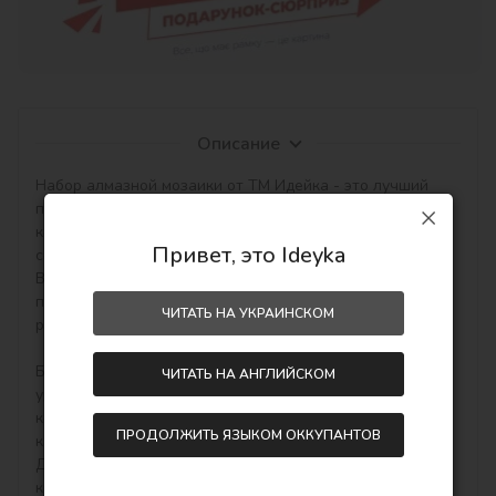
Описание
Набор алмазной мозаики от ТМ Идейка - это лучший 
подарок для близких, любимых и родных людей, 
который станет незабываемым презентом благодаря 
Привет, это Ideyka
современному дизайну сюжетов!

Выкладка картин алмазной техникой является 
прекрасным занятием для снятия стресса, медитации и 
ЧИТАТЬ НА УКРАИНСКОМ
релакса.

Благодаря эффекту 5D, картины приобретают 
ЧИТАТЬ НА АНГЛИЙСКОМ
удивительный, завораживающий объемный вид, 
который углубляется с помощью огранки каждого 
ПРОДОЛЖИТЬ ЯЗЫКОМ ОККУПАНТОВ
камешка.

Для вас ТМ Идейка подготовила самые яркие и 
красивые наборы алмазной мозаики на подрамнике, 