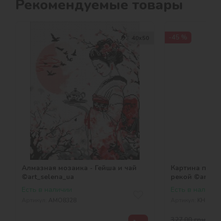
Рекомендуемые товары
-45 %
40х50
Алмазная мозаика - Гейша и чай
Картина по н
©art_selena_ua
рекой ©art_se
Есть в наличии
Есть в наличии
Артикул:
AMO8328
Артикул:
KHO642
327,00
грн
-45 