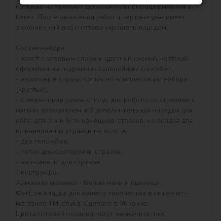
которые не требуют дополнительного оформления в 
багет. После окончания работы картина уже имеет 
законченный вид и готова украшать ваш дом.

Состав набора:

- холст с клеевым слоем и цветной схемой, который 
оформлен на подрамник галерейным способом,

- акриловые стразы согласно комплектации набора 
(круглые),

- специальная ручка-стилус для работы со стразами с 
мягким держателем и 3 дополнительных насадки для 
него: для 3-х и 9-ти камешков-стразов, и насадка для 
выравнивания стразов на холсте,

- два гель-клея,

- лоток для сортировки стразов,

- зип-пакеты для стразов,

- инструкция.

Алмазная мозаика - Белые маки и пшеница 
©art_selena_ua для вашего творчества в интернет-
магазине ТМ Ideyka. Сделано в Украине.

Цвета готовой мозаики могут незначительно 