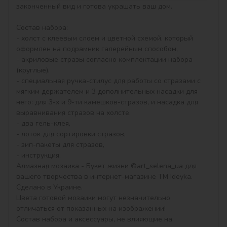
законченный вид и готова украшать ваш дом.

Состав набора:

- холст с клеевым слоем и цветной схемой, который 
оформлен на подрамник галерейным способом,

- акриловые стразы согласно комплектации набора 
(круглые),

- специальная ручка-стилус для работы со стразами с 
мягким держателем и 3 дополнительных насадки для 
него: для 3-х и 9-ти камешков-стразов, и насадка для 
выравнивания стразов на холсте,

- два гель-клея,

- лоток для сортировки стразов,

- зип-пакеты для стразов,

- инструкция.

Алмазная мозаика - Букет жизни ©art_selena_ua для 
вашего творчества в интернет-магазине ТМ Ideyka. 
Сделано в Украине.

Цвета готовой мозаики могут незначительно 
отличаться от показанных на изображении!

Состав набора и аксессуары, не влияющие на 