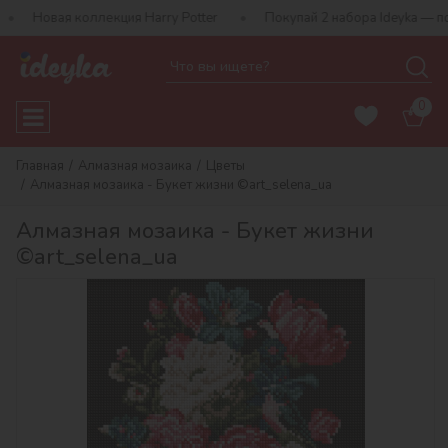
оллекция Harry Potter
Покупай 2 набора Ideyka — получай пода
0
Главная
Алмазная мозаика
Цветы
Алмазная мозаика - Букет жизни ©art_selena_ua
Алмазная мозаика - Букет жизни
©art_selena_ua