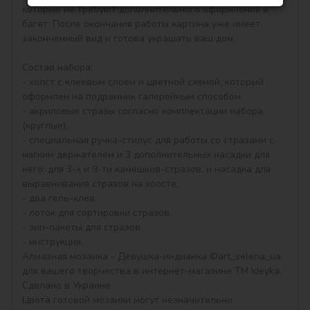
которые не требуют дополнительного оформления в 
багет. После окончания работы картина уже имеет 
законченный вид и готова украшать ваш дом.

Состав набора:

- холст с клеевым слоем и цветной схемой, который 
оформлен на подрамник галерейным способом,

- акриловые стразы согласно комплектации набора 
(круглые),

- специальная ручка-стилус для работы со стразами с 
мягким держателем и 3 дополнительных насадки для 
него: для 3-х и 9-ти камешков-стразов, и насадка для 
выравнивания стразов на холсте,

- два гель-клея,

- лоток для сортировки стразов,

- зип-пакеты для стразов,

- инструкция.

Алмазная мозаика - Девушка-индианка ©art_selena_ua 
для вашего творчества в интернет-магазине ТМ Ideyka. 
Сделано в Украине.

Цвета готовой мозаики могут незначительно 