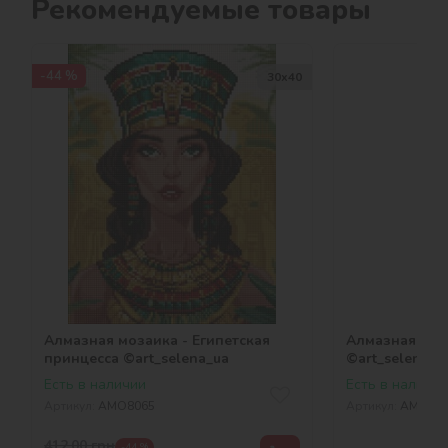
Рекомендуемые товары
-44 %
30х40
Алмазная мозаика - Египетская
Алмазная моз
принцесса ©art_selena_ua
©art_selena_u
Есть в наличии
Есть в наличии
Артикул:
AMO8065
Артикул:
AMO80
412,00
грн
-44 %