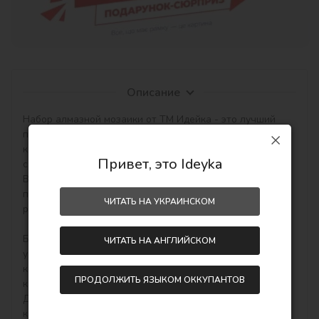
Описание
Набор алмазной мозаики от ТМ Идейка - это лучший 
подарок для близких, любимых и родных людей, 
который станет незабываемым презентом благодаря 
Привет, это Ideyka
современному дизайну сюжетов!

Выкладка картин алмазной техникой является 
прекрасным занятием для снятия стресса, медитации и 
ЧИТАТЬ НА УКРАИНСКОМ
релакса.

Благодаря эффекту 5D, картины приобретают 
ЧИТАТЬ НА АНГЛИЙСКОМ
удивительный, завораживающий объемный вид, 
который углубляется с помощью огранки каждого 
ПРОДОЛЖИТЬ ЯЗЫКОМ ОККУПАНТОВ
камешка.

Для вас ТМ Идейка подготовила самые яркие и 
красивые наборы алмазной мозаики на подрамнике, 