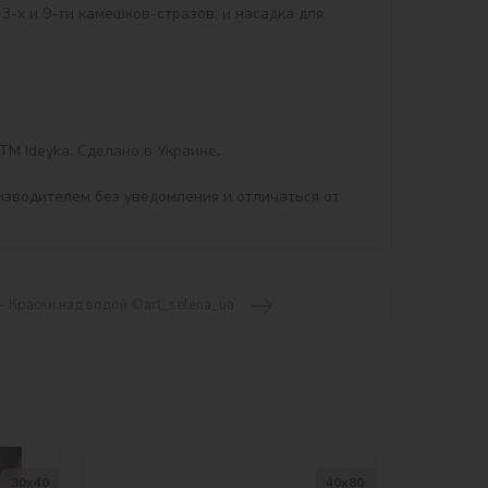
3-х и 9-ти камешков-стразов, и насадка для 
 Ideyka. Сделано в Украине.

изводителем без уведомления и отличаться от 
- Краски над водой ©art_selena_ua
30х40
40х80