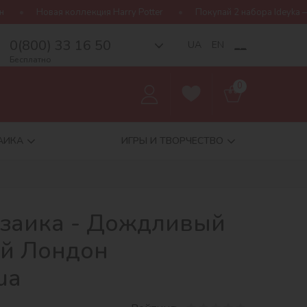
кция Harry Potter
Покупай 2 набора Ideyka — получай подарок-
0(800) 33 16 50
__
UA
EN
Бесплатно
0
АИКА
ИГРЫ И ТВОРЧЕСТВО
заика - Дождливый
ый Лондон
ua