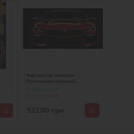
Картина по номерам -
Роскошный красный
©art_selena_ua
Есть в наличии
Артикул:
KHO5160
532,00
грн