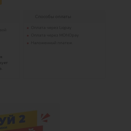
Способы оплаты
Оплата через Liqpay
вой
Оплата через MONOpay
Наложенный платеж
ля
вует
е.