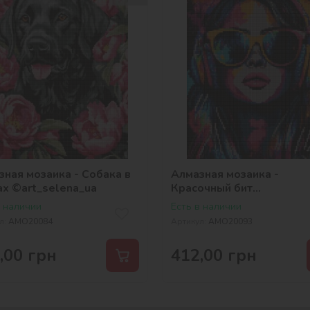
зная мозаика - Собака в
Алмазная мозаика -
ах ©art_selena_ua
Красочный бит
©art_selena_ua
в наличии
Есть в наличии
л:
AMO20084
Артикул:
AMO20093
,00
грн
412,00
грн