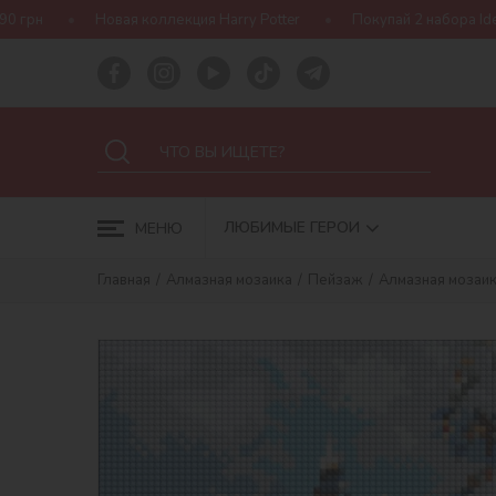
коллекция Harry Potter
Покупай 2 набора Ideyka — получай под
ЛЮБИМЫЕ ГЕРОИ
МЕНЮ
Главная
Алмазная мозаика
Пейзаж
Алмазная мозаик