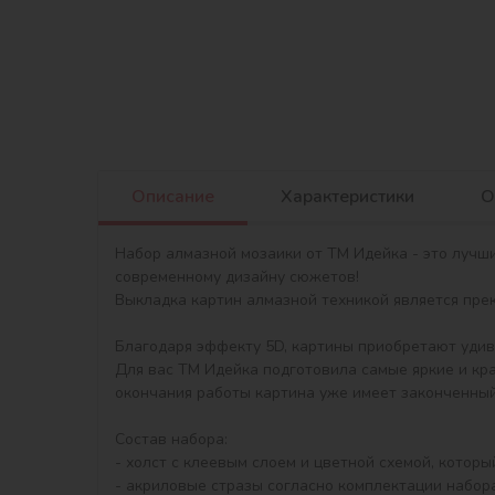
Описание
Характеристики
О
Набор алмазной мозаики от ТМ Идейка - это лучш
современному дизайну сюжетов!

Выкладка картин алмазной техникой является прекр
Благодаря эффекту 5D, картины приобретают удив
Для вас ТМ Идейка подготовила самые яркие и кр
окончания работы картина уже имеет законченный 
Состав набора:

- холст с клеевым слоем и цветной схемой, котор
- акриловые стразы согласно комплектации набора 