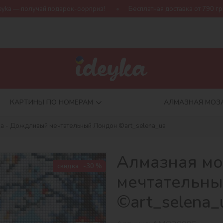
арок-сюрприз!
Бесплатная доставка от 790 грн
Новая колле
КАРТИНЫ ПО НОМЕРАМ
АЛМАЗНАЯ МОЗ
а - Дождливый мечтательный Лондон ©art_selena_ua
Алмазная мо
скидка
-30 %
мечтательн
©art_selena_