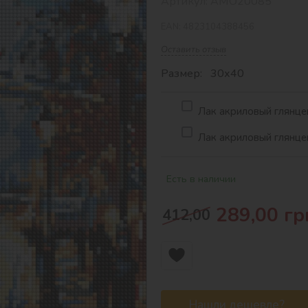
Артикул:
AMO20085
EAN:
4823104388456
Оставить отзыв
Размер: 30х40
Лак акриловый глянцев
Лак акриловый глянцев
Есть в наличии
289,00
гр
412,00
Нашли дешевле?