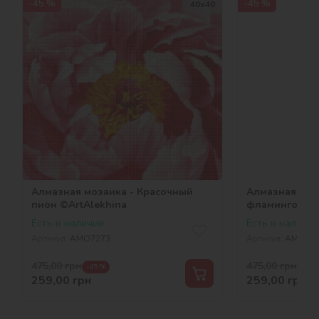
-45 %
-45 %
40х40
Алмазная мозаика - Красочный
Алмазная моз
пион ©ArtAlekhina
фламинго
Есть в наличии
Есть в наличии
Артикул:
AMO7273
Артикул:
AMO71
475,00
грн
475,00
грн
-45 %
-45 
259,00
грн
259,00
грн