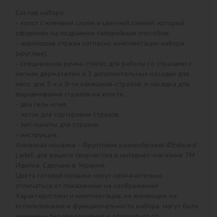
Состав набора:

- холст с клеевым слоем и цветной схемой, который 
оформлен на подрамник галерейным способом,

- акриловые стразы согласно комплектации набора 
(круглые),

- специальная ручка-стилус для работы со стразами с 
мягким держателем и 3 дополнительных насадки для 
него: для 3-х и 9-ти камешков-стразов, и насадка для 
выравнивания стразов на холсте,

- два гель-клея,

- лоток для сортировки стразов,

- зип-пакеты для стразов,

- инструкция.

Алмазная мозаика - Фруктовое разнообразие ©Edward 
Ladell для вашего творчества в интернет-магазине ТМ 
Идейка. Сделано в Украине.

Цвета готовой мозаики могут незначительно 
отличаться от показанных на изображении!

Характеристики и комплектация, не влияющие на 
использование и функциональность набора, могут быть 
изменены без уведомления и отличаться от 