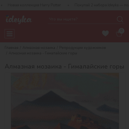
кция Harry Potter
Покупай 2 набора Ideyka — получай подарок-с
0
Главная
Алмазная мозаика
Репродукции художников
Алмазная мозаика - Гималайские горы
Алмазная мозаика - Гималайские горы