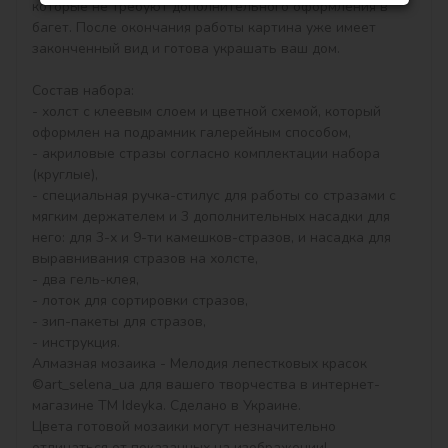
которые не требуют дополнительного оформления в 
багет. После окончания работы картина уже имеет 
законченный вид и готова украшать ваш дом.

Состав набора:

- холст с клеевым слоем и цветной схемой, который 
оформлен на подрамник галерейным способом,

- акриловые стразы согласно комплектации набора 
(круглые),

- специальная ручка-стилус для работы со стразами с 
мягким держателем и 3 дополнительных насадки для 
него: для 3-х и 9-ти камешков-стразов, и насадка для 
выравнивания стразов на холсте,

- два гель-клея,

- лоток для сортировки стразов,

- зип-пакеты для стразов,

- инструкция.

Алмазная мозаика - Мелодия лепестковых красок 
©art_selena_ua для вашего творчества в интернет-
магазине ТМ Ideyka. Сделано в Украине.

Цвета готовой мозаики могут незначительно 
отличаться от показанных на изображении!
