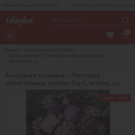
кция Harry Potter
Покупай 2 набора Ideyka — получай подарок-
0
Главная
Алмазная мозаика
Цветы
Алмазная мозаика - Мелодия лепестковых красок
©art_selena_ua
Алмазная мозаика - Мелодия
лепестковых красок ©art_selena_ua
скидка
-45 %