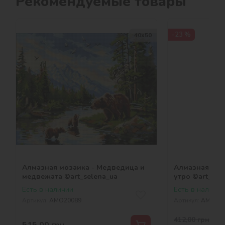
Рекомендуемые товары
-23 %
40х50
Алмазная мозаика - Медведица и
Алмазная моз
медвежата ©art_selena_ua
утро ©art_sel
Есть в наличии
Есть в наличии
Артикул:
AMO20089
Артикул:
AMO202
412,00
грн
-23 
515,00
грн