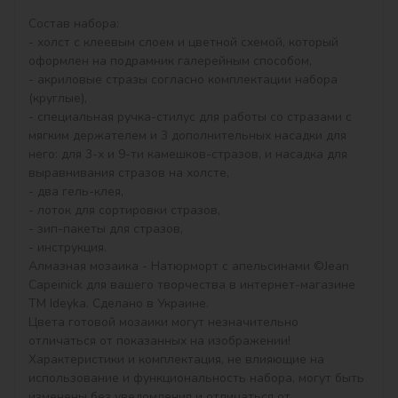
Состав набора:

- холст с клеевым слоем и цветной схемой, который 
оформлен на подрамник галерейным способом,

- акриловые стразы согласно комплектации набора 
(круглые),

- специальная ручка-стилус для работы со стразами с 
мягким держателем и 3 дополнительных насадки для 
него: для 3-х и 9-ти камешков-стразов, и насадка для 
выравнивания стразов на холсте,

- два гель-клея,

- лоток для сортировки стразов,

- зип-пакеты для стразов,

- инструкция.

Алмазная мозаика - Натюрморт с апельсинами ©Jean 
Capeinick для вашего творчества в интернет-магазине 
ТМ Ideyka. Сделано в Украине.

Цвета готовой мозаики могут незначительно 
отличаться от показанных на изображении!

Характеристики и комплектация, не влияющие на 
использование и функциональность набора, могут быть 
изменены без уведомления и отличаться от 