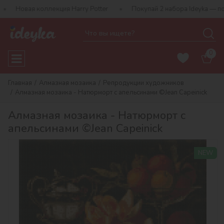
оллекция Harry Potter
Покупай 2 набора Ideyka — получай пода
0
Главная
Алмазная мозаика
Репродукции художников
Алмазная мозаика - Натюрморт с апельсинами ©Jean Capeinick
Алмазная мозаика - Натюрморт с
апельсинами ©Jean Capeinick
NEW