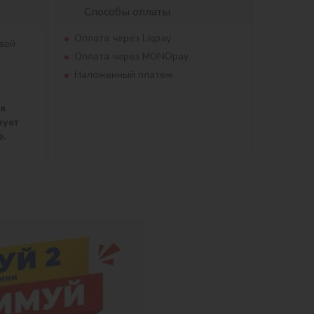
Способы оплаты
Оплата через Liqpay
вой
Оплата через MONOpay
Наложенный платеж
ля
вует
е.