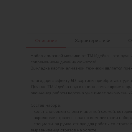
Описание
Характеристики
О
Набор алмазной мозаики от ТМ Идейка - это лучш
современному дизайну сюжетов!

Выкладка картин алмазной техникой является прекр
Благодаря эффекту 5D, картины приобретают удив
Для вас ТМ Идейка подготовила самые яркие и кр
окончания работы картина уже имеет законченный 
Состав набора:

- холст с клеевым слоем и цветной схемой, котор
- акриловые стразы согласно комплектации набора 
- специальная ручка-стилус для работы со стразам
выравнивания стразов на холсте,
