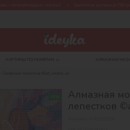
ок-сюрприз!
Бесплатная доставка от 790 грн
Новая коллек
КАРТИНЫ ПО НОМЕРАМ
АЛМАЗНАЯ МОЗ
- Симфония лепестков ©art_selena_ua
Алмазная мо
NEW
лепестков ©a
Артикул:
AMO20296
EAN:
4823104391913