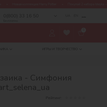
ция Harry Potter
Покупай 2 набора Ideyka — получай подарок-сю
0(800) 33 16 50
__
UA
EN
Бесплатно
0
АИКА
ИГРЫ И ТВОРЧЕСТВО
заика - Симфония
rt_selena_ua
Рейтинг: