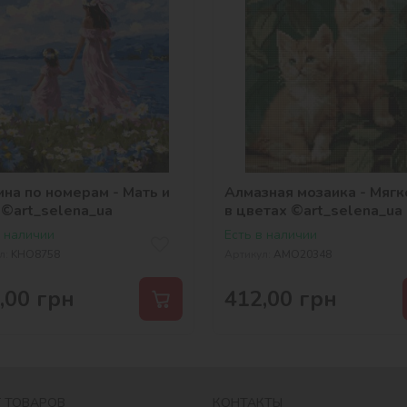
на по номерам - Мать и
Алмазная мозаика - Мягк
 ©art_selena_ua
в цветах ©art_selena_ua
в наличии
Есть в наличии
л:
KHO8758
Артикул:
AMO20348
,00
грн
412,00
грн
 ТОВАРОВ
КОНТАКТЫ