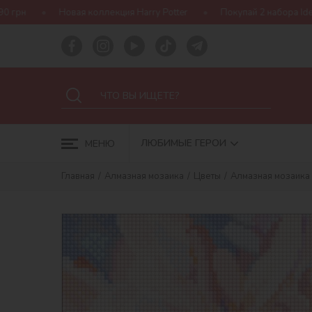
оллекция Harry Potter
Покупай 2 набора Ideyka — получай подар
ЛЮБИМЫЕ ГЕРОИ
МЕНЮ
Главная
Алмазная мозаика
Цветы
Алмазная мозаика 