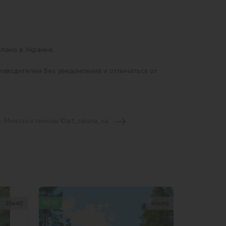
ано в Украине.

изводителем без уведомления и отличаться от 
- Мимоза и лимоны ©art_selena_ua
NEW
30х40
40х40