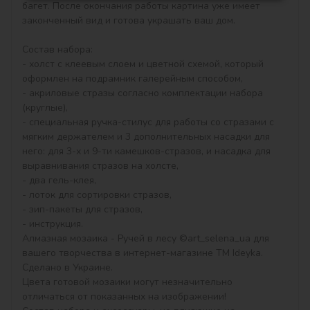
багет. После окончания работы картина уже имеет 
законченный вид и готова украшать ваш дом.

Состав набора:

- холст с клеевым слоем и цветной схемой, который 
оформлен на подрамник галерейным способом,

- акриловые стразы согласно комплектации набора 
(круглые),

- специальная ручка-стилус для работы со стразами с 
мягким держателем и 3 дополнительных насадки для 
него: для 3-х и 9-ти камешков-стразов, и насадка для 
выравнивания стразов на холсте,

- два гель-клея,

- лоток для сортировки стразов,

- зип-пакеты для стразов,

- инструкция.

Алмазная мозаика - Ручей в лесу ©art_selena_ua для 
вашего творчества в интернет-магазине ТМ Ideyka. 
Сделано в Украине.

Цвета готовой мозаики могут незначительно 
отличаться от показанных на изображении!
